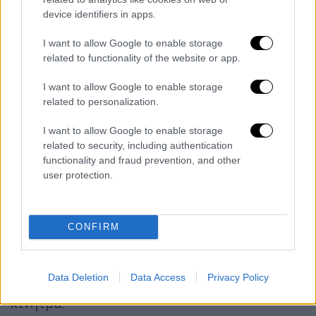
εγγεγραμμένους επιβάτες
στην Ελλάδα και –
device identifiers in apps.
όπως επισημαίνει - «λειτουργεί πλήρως
I want to allow Google to enable storage
σύμφωνα με τη φορολογική νομοθεσία,
related to functionality of the website or app.
αποδίδοντας κανονικά τον ΦΠΑ και όλους
I want to allow Google to enable storage
τους προβλεπόμενους φόρους».
related to personalization.
Πάντως η υποχρεωτική ηλεκτροκίνηση
I want to allow Google to enable storage
φαίνεται πως
βρίσκει αντίθετους και τους
related to security, including authentication
επαγγελματίες των Ε.Ι.Χ.
με οδηγό, οι οποίοι
functionality and fraud prevention, and other
επισημαίνουν ότι η
έλλειψη υποδομών
user protection.
φόρτισης
, το
υψηλό κόστος αγοράς
ηλεκτρικών οχημάτων
και τα λειτουργικά
προβλήματα σε μεταφορές μεγάλων
CONFIRM
αποστάσεων καθιστούν το μέτρο
ανεφάρμοστο στην πράξη, ζητώντας
Data Deletion
Data Access
Privacy Policy
μεταβατικές περιόδους και ουσιαστικά
κίνητρα.