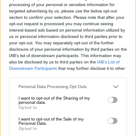
πώς φορολογούνται οι προμήθειές τους,
processing of your personal or sensitive information for
πώς αποδίδεται ο ΦΠΑ, ούτε ποιες είναι οι
targeted advertising by us, please use the below opt-out
section to confirm your selection. Please note that after your
υποχρεώσεις διαφάνειας για τις συναλλαγές
opt-out request is processed you may continue seeing
που πραγματοποιούνται μέσω αυτών. Το
interest-based ads based on personal information utilized by
ισχύον πλαίσιο δεν ξεκαθαρίζει τη
us or personal information disclosed to third parties prior to
συμμόρφωση των πλατφορμών και αφήνει
your opt-out. You may separately opt-out of the further
disclosure of your personal information by third parties on the
περιθώρια άνισης μεταχείρισης
».
IAB’s list of downstream participants. This information may
also be disclosed by us to third parties on the
IAB’s List of
Και η συγκεκριμένη εταιρεία εκφράζει
Downstream Participants
that may further disclose it to other
ιδιαίτερη ανησυχία για τις ρυθμίσεις που
third parties.
αφορούν τα ΕΙΧ με οδηγό: «Η απουσία
Please note that this website/app uses one or more Google
ποσοτικών ή πληθυσμιακών κριτηρίων ως
Personal Data Processing Opt Outs
services and may gather and store information including but
προς τον αριθμό των Ε.Ι.Χ.
ανά περιοχή
not limited to your visit or usage behaviour. You may click to
I want to opt-out of the Sharing of my
personal data.
δημιουργεί τον κίνδυνο ανεξέλεγκτης
grant or deny consent to Google and its third-party tags to
Opted In
αύξησής τους και ενδεχόμενης επιβάρυνσης
use your data for below specified purposes in below Google
consent section.
του κυκλοφοριακού στην Αθήνα, στα μεγάλα
I want to opt-out of the Sale of my
Personal Data.
αστικά κέντρα, αλλά και στα νησιά, ιδιαίτερα
Opted In
κατά την τουριστική περίοδο».