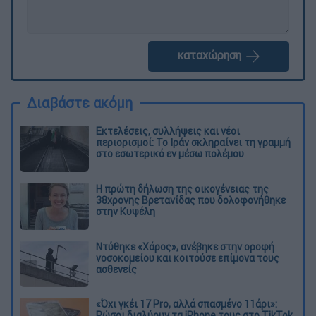
καταχώρηση
Διαβάστε ακόμη
Εκτελέσεις, συλλήψεις και νέοι
περιορισμοί: Το Ιράν σκληραίνει τη γραμμή
στο εσωτερικό εν μέσω πολέμου
Η πρώτη δήλωση της οικογένειας της
38χρονης Βρετανίδας που δολοφονήθηκε
στην Κυψέλη
Ντύθηκε «Χάρος», ανέβηκε στην οροφή
νοσοκομείου και κοιτούσε επίμονα τους
ασθενείς
«Όχι γκέι 17 Pro, αλλά σπασμένο 11άρι»:
Ρώσοι διαλύουν τα iPhone τους στο TikTok