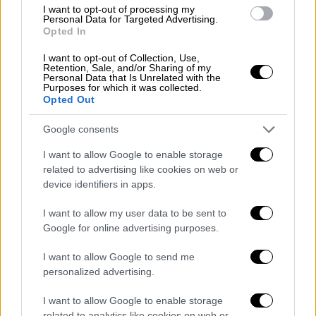
I want to opt-out of processing my
Personal Data for Targeted Advertising.
Η
Freenow
κάνει λόγο για
έλλειψη σαφών
Opted In
μηχανισμών ελέγχου
και επιτήρησης που
I want to opt-out of Collection, Use,
αφήνει περιθώρια άνισης μεταχείρισης
Retention, Sale, and/or Sharing of my
Personal Data that Is Unrelated with the
μεταξύ των νόμιμων παρόχων και
Purposes for which it was collected.
χαρακτηρίζει
απαραίτητη την εισαγωγή ενός
Opted Out
αυστηρού και διαφανούς Μητρώου Ε.Ι.Χ.
,
Google consents
αντίστοιχου με
αυτό των Ε.Δ.Χ
, που θα
επιτρέπει την ουσιαστική εποπτεία του
I want to allow Google to enable storage
related to advertising like cookies on web or
στόλου, τη φορολογική διαφάνεια και την
device identifiers in apps.
ορθολογική κατανομή των οχημάτων ανά
γεωγραφική ενότητα, με απώτερο στόχο τη
I want to allow my user data to be sent to
βελτίωση της καθημερινότητας του πολίτη.
Google for online advertising purposes.
Να σημειωθεί ότι η πλατφόρμα
I want to allow Google to send me
personalized advertising.
συνεργάζεται καθημερινά με περισσότερους
από 15.000 επαγγελματίες οδηγούς ταξί,
I want to allow Google to enable storage
εξυπηρετώντας πάνω από
2,5 εκατομμύρια
related to analytics like cookies on web or