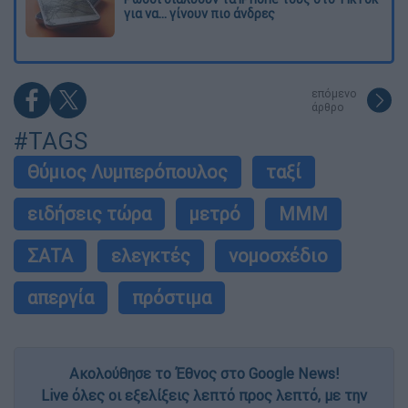
για να... γίνουν πιο άνδρες
επόμενο
άρθρο
#TAGS
Θύμιος Λυμπερόπουλος
ταξί
ειδήσεις τώρα
μετρό
ΜΜΜ
ΣΑΤΑ
ελεγκτές
νομοσχέδιο
απεργία
πρόστιμα
Ακολούθησε το Έθνος στο Google News!
Live όλες οι εξελίξεις λεπτό προς λεπτό, με την