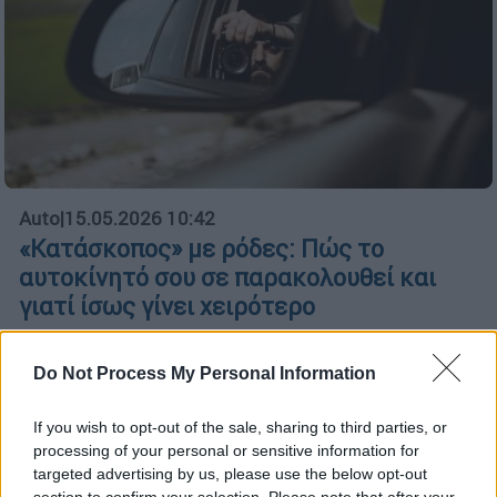
Auto
|
15.05.2026 10:42
«Κατάσκοπος» με ρόδες: Πώς το
αυτοκίνητό σου σε παρακολουθεί και
γιατί ίσως γίνει χειρότερο
Κάποτε τα αυτοκίνητα σήμαιναν ελευθερία.
Τα πράγματα όμως άλλαξαν.
Do Not Process My Personal Information
If you wish to opt-out of the sale, sharing to third parties, or
processing of your personal or sensitive information for
targeted advertising by us, please use the below opt-out