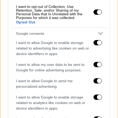
I want to opt-out of Collection, Use,
Retention, Sale, and/or Sharing of my
Personal Data that Is Unrelated with the
Purposes for which it was collected.
Opted Out
Google consents
I want to allow Google to enable storage
related to advertising like cookies on web or
device identifiers in apps.
I want to allow my user data to be sent to
Google for online advertising purposes.
I want to allow Google to send me
Auto
|
28.03.2026 18:34
personalized advertising.
«Η εφεύρεση της χρονιάς»: Κουβανός
έφτιαξε... καρβουνοκίνητο αμάξι ως
I want to allow Google to enable storage
related to analytics like cookies on web or
απάντηση στο πετρελαϊκό εμπάργκο
device identifiers in apps.
των ΗΠΑ