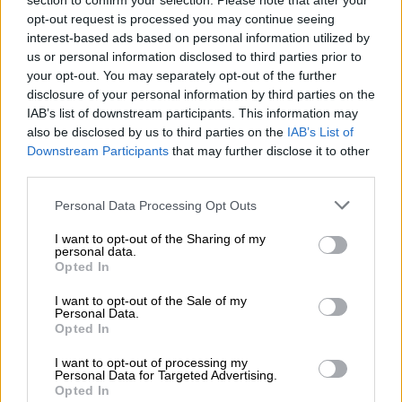
section to confirm your selection. Please note that after your
opt-out request is processed you may continue seeing
interest-based ads based on personal information utilized by
us or personal information disclosed to third parties prior to
your opt-out. You may separately opt-out of the further
disclosure of your personal information by third parties on the
IAB’s list of downstream participants. This information may
also be disclosed by us to third parties on the
IAB’s List of
Downstream Participants
that may further disclose it to other
third parties.
Please note that this website/app uses one or more Google
Personal Data Processing Opt Outs
services and may gather and store information including but
Auto
|
23.04.2026 21:28
not limited to your visit or usage behaviour. You may click to
I want to opt-out of the Sharing of my
Πέσαμε από τα σύννεφα: Στις πιο
personal data.
grant or deny consent to Google and its third-party tags to
Opted In
αγχωτικές πόλεις της Ευρώπης για
use your data for below specified purposes in below Google
consent section.
οδήγηση η Αθήνα - Τι δείχνει νέα έρευνα
I want to opt-out of the Sale of my
Personal Data.
Opted In
Τρίτη πιο αγχωτική πόλη για οδήγηση
στην Ευρώπη αναδείχθηκε η Αθήνα
I want to opt-out of processing my
Personal Data for Targeted Advertising.
Opted In