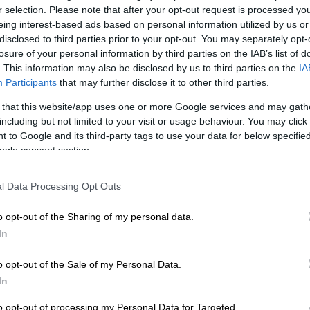
r selection. Please note that after your opt-out request is processed y
eing interest-based ads based on personal information utilized by us or
disclosed to third parties prior to your opt-out. You may separately opt-
losure of your personal information by third parties on the IAB’s list of
. This information may also be disclosed by us to third parties on the
IA
Participants
that may further disclose it to other third parties.
 Μελλίδης, Μανώλης Γασπαράκης
 that this website/app uses one or more Google services and may gath
including but not limited to your visit or usage behaviour. You may click 
Ραχωβίτσας, Κατερίνα Καραβία, Χρήστος Ντάτσης, Κώστας Ζ
 to Google and its third-party tags to use your data for below specifi
ogle consent section.
ιάρη, Αφροδίτη Γκόγκογλου, Έφη Κουτσοκώστα
l Data Processing Opt Outs
o opt-out of the Sharing of my personal data.
In
o opt-out of the Sale of my Personal Data.
ιακής Διακυβέρνησης:
Μαρία Λιλιοπούλου
In
to opt-out of processing my Personal Data for Targeted