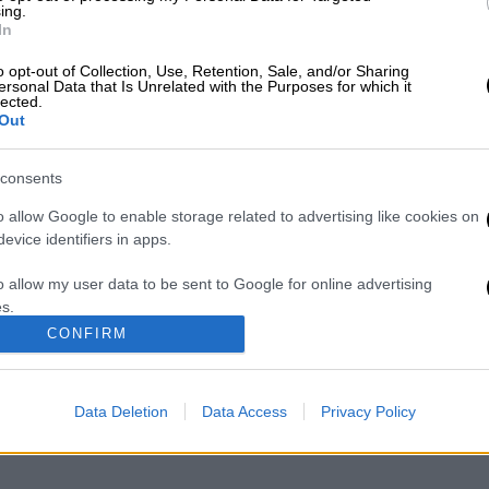
ing.
In
o opt-out of Collection, Use, Retention, Sale, and/or Sharing
ersonal Data that Is Unrelated with the Purposes for which it
lected.
Out
consents
o allow Google to enable storage related to advertising like cookies on
evice identifiers in apps.
νούπολη)
o allow my user data to be sent to Google for online advertising
s.
CONFIRM
to allow Google to send me personalized advertising.
Θανάση
o allow Google to enable storage related to analytics like cookies on
Data Deletion
Data Access
Privacy Policy
evice identifiers in apps.
o allow Google to enable storage related to functionality of the website