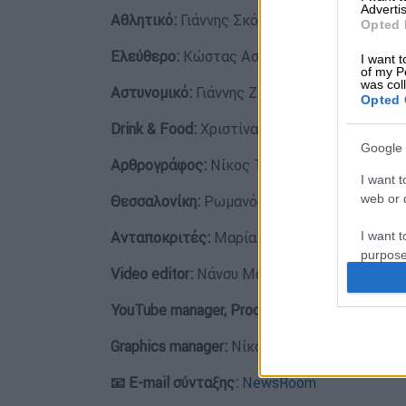
Advertis
Αθλητικό:
Γιάννης Σκόκας
Opted 
Ελεύθερο:
Κώστας Ασημακόπουλος
I want t
of my P
was col
Αστυνομικό:
Γιάννης Ζιάκας
Opted 
Drink & Food:
Χριστίνα Τσαμουρά
Google 
Αρθρογράφος:
Νίκος Τζιανίδης
I want t
web or d
Θεσσαλονίκη:
Ρωμανός Κοντογιαννίδης
Ανταποκριτές:
Μαρία Ζαχαράκη (Κωνσταντι
I want t
purpose
Video editor:
Νάνσυ Μάχλη
I want 
YouTube manager, Productions manager
Ζωή 
I want t
Graphics manager:
Νίκος Κόλλιας
web or d
📧 E-mail σύνταξης:
NewsRoom
I want t