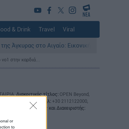
ood & Drink
Travel
Viral
γκυρας στο Αιγαίο: Εικονική αερομαχία ανάμεσα
 νο1 στην καρδιά...
ΑΙΡΙΑ,
Διακριτικός τίτλος:
OPEN Beyond,
λου, Κορωπί, 19401,
Τηλ:
+30 2112122000,
ζανακάκης,
Διευθυντής και Διαχειριστής:
85
sonal or
ection to