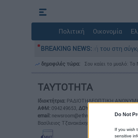
Πολιτική
Οικονομία
Ελ
οτέλη Δαμίγο που έχασε τη ζωή του στη σύγκρο
BREAKING NEWS:
δημοφιλές τώρα:
Σου καίει το μυαλό: Το 
ΤΑΥΤΟΤΗΤΑ
Ιδιοκτήτρια:
ΡΑΔΙΟΤΗΛΕΟΠΤΙΚΗ ΑΝΩΝΥΜΗ
ΑΦΜ:
094249653,
ΔΟΥ:
ΦΑΕ ΑΘΗΝΩΝ,
Αρ. 
Do Not Pr
email:
newsroom@ethnos.gr
,
Νόμιμος εκπρό
Βασίλειος Τζανακάκης,
Διευθυντής σύνταξη
If you wish 
sensitive in