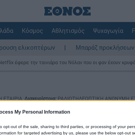
λάδα
Κόσμος
Αθλητισμός
Ψυχαγωγία
F
υση ελικοπτέρων
Μπαράζ προκλήσεων της Ά
Netflix έφερε την ταινιάρα του Νόλαν που οι φαν έχουν κρυφό
 ΕΤΑΙΡΙΑ,
Διαχειρίστρια:
ΡΑΔΙΟΤΗΛΕΟΠΤΙΚΗ ΑΝΩΝΥΜΗ ΕΤ
ΓΕΜΗ:
575801000,
Διεύθυνση:
2ο χλμ Λ. Παιανίας – Μαρκοπού
ocess My Personal Information
σωπος:
Νταβιντιάν (DAVIDIAN) Αρτούρ (ARTUR), Βασίλειος Τ
ς:
Αδάμος Ζαχαριάδης |
Δήλωση συμμόρφωσης
| Μ.Η.Τ. 2324
to opt-out of the sale, sharing to third parties, or processing of your per
formation for targeted advertising by us, please use the below opt-out s