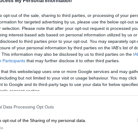
«άμεση εμπλοκή» του ΝΑΤΟ σε
ocess My Personal Information
επιθέσεις σε ρωσικό έδαφος - Τα
to opt-out of the sale, sharing to third parties, or processing of your per
ονόματα και ο «εγκέφαλος»
formation for targeted advertising by us, please use the below opt-out s
Νέο γύρο κλιμάκωσης πυροδοτούν οι
r selection. Please note that after your opt-out request is processed y
νέοι ισχυρισμοί της Μόσχας, που
eing interest-based ads based on personal information utilized by us or
disclosed to third parties prior to your opt-out. You may separately opt-
κατηγορεί ευθέως το ΝΑΤΟ για
losure of your personal information by third parties on the IAB’s list of
«άμεση συμμετοχή» και εμπλοκή στις
. This information may also be disclosed by us to third parties on the
IA
ουκρανικές στρατιωτικές επιθέσεις
Participants
that may further disclose it to other third parties.
 that this website/app uses one or more Google services and may gath
including but not limited to your visit or usage behaviour. You may click 
 to Google and its third-party tags to use your data for below specifi
Κόσμος
|
07.08.2026 10:09
ogle consent section.
Μακελειό στην Ταϊλάνδη: Έφηβος
σκότωσε τον παππού και τη γιαγιά
l Data Processing Opt Outs
του και μετά 6 μαθητές
o opt-out of the Sharing of my personal data.
Σύμφωνα με την αστυνομία, ο
In
δράστης πυροβόλησε 26 φορές