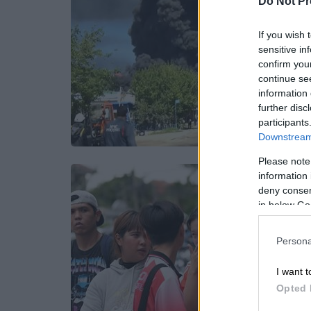
Do Not Pr
If you wish 
sensitive in
confirm you
continue se
information 
further disc
participants
Downstream 
Please note
information 
deny consent
in below Go
Persona
I want t
Opted 