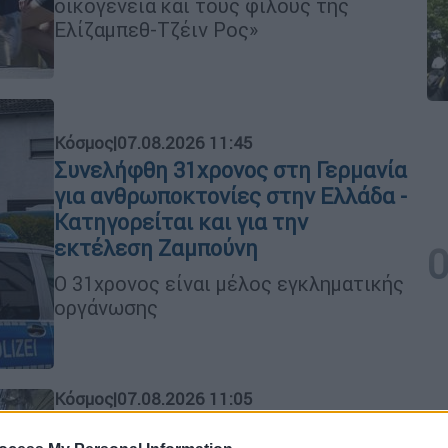
οικογένεια και τους φίλους της
Ελίζαμπεθ-Τζέιν Ρος»
Κόσμος
|
07.08.2026 11:45
Συνελήφθη 31χρονος στη Γερμανία
για ανθρωποκτονίες στην Ελλάδα -
Κατηγορείται και για την
εκτέλεση Ζαμπούνη
Ο 31χρονος είναι μέλος εγκληματικής
οργάνωσης
Κόσμος
|
07.08.2026 11:05
Νέα κλιμάκωση: Η Μόσχα δείχνει