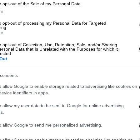
o opt-out of the Sale of my Personal Data.
In
to opt-out of processing my Personal Data for Targeted
ing.
Κόσμος
|
07.08.2026 07:21
In
Ώρ
Σαουδική Αραβία, Τουρκία και
Ώ
o opt-out of Collection, Use, Retention, Sale, and/or Sharing
Πακιστάν θα υπογράψουν
ersonal Data that Is Unrelated with the Purposes for which it
lected.
αμυντική συμφωνία
Out
Το βασίλειο της Σαουδικής Αραβίας,
το Πακιστάν και η Τουρκία
Κε
consents
ετοιμάζονται να υπογράψουν στην
Κ
o allow Google to enable storage related to advertising like cookies on
Τζέντα συμφωνία που προβλέπει
0
evice identifiers in apps.
αμοιβαία άμυνα
o allow my user data to be sent to Google for online advertising
s.
Με
to allow Google to send me personalized advertising.
Μ
0