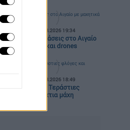
ΟΣΠΑΣΜΑΤΑ...
|
06.08.2026 19:34
ουρκικές παραβιάσεις στο Αιγαίο
ε μαχητικά F-16 και drones
ΟΣΠΑΣΜΑΤΑ...
|
06.08.2026 18:49
ωτιά στη Σκύρο: Τεράστιες
λόγες και ολονύχτια μάχη