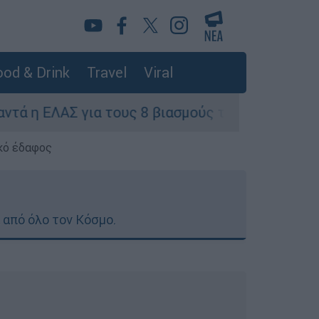
od & Drink
Travel
Viral
ΑΣ για τους 8 βιασμούς τουριστριών - «Μόνο 3 π
κό έδαφος
 από όλο τον Κόσμο.