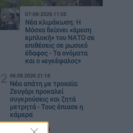
01
07-08-2026 11:05
Νέα κλιμάκωση: Η
Μόσχα δείχνει «άμεση
εμπλοκή» του ΝΑΤΟ σε
επιθέσεις σε ρωσικό
έδαφος - Τα ονόματα
και ο «εγκέφαλος»
02
06.08.2026 21:16
Νέα απάτη με τροχαία:
Ζευγάρι προκαλεί
συγκρούσεις και ζητά
μετρητά - Τους έπιασε η
κάμερα
03
07.08.2026 06:40