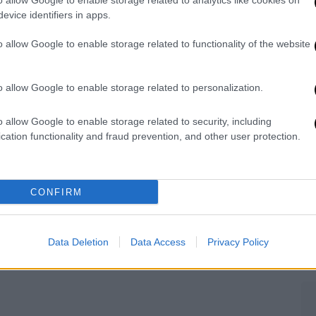
o allow Google to enable storage related to analytics like cookies on
evice identifiers in apps.
o allow Google to enable storage related to functionality of the website
ΑΠ
o allow Google to enable storage related to personalization.
Τ
μ
o allow Google to enable storage related to security, including
cation functionality and fraud prevention, and other user protection.
ΑΠ
CONFIRM
Φ
φ
Data Deletion
Data Access
Privacy Policy