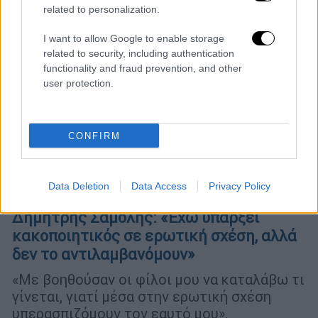
related to personalization.
I want to allow Google to enable storage
related to security, including authentication
functionality and fraud prevention, and other
user protection.
CONFIRM
Data Deletion
Data Access
Privacy Policy
Lifestyle
|
05.08.2026 13:14
Δημήτρης Σαμόλης: «Έχω υπάρξει
κακοποιητικός σε ερωτική σχέση, αλλά
δεν το αντιλαμβανόμουν»
«Με βοηθούσαν οι φίλοι μου να καταλάβω τι
γίνεται, γιατί μέσα στην ερωτική σχέση
υπερασπιζόμουν τον εαυτό μου»,