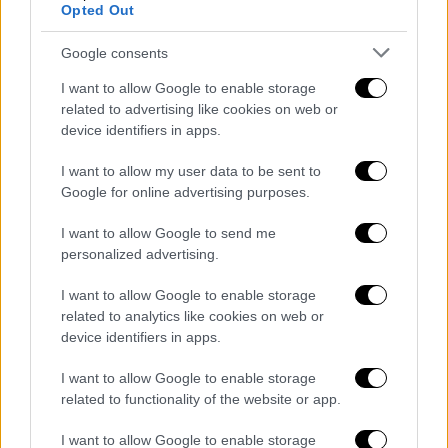
Opted Out
Google consents
I want to allow Google to enable storage
related to advertising like cookies on web or
device identifiers in apps.
I want to allow my user data to be sent to
Google for online advertising purposes.
Lifestyle
|
05.08.2026 13:38
I want to allow Google to send me
Η τολμηρή εμφάνιση της Μπρίτνεϊ
personalized advertising.
Σπίαρς στο Μαλιμπού με διάφανη
φούστα και μαύρο εσώρουχο
I want to allow Google to enable storage
related to analytics like cookies on web or
Η τραγουδίστρια εθεάθη να περπατά δίπλα
device identifiers in apps.
σε έναν άγνωστο άντρα
I want to allow Google to enable storage
related to functionality of the website or app.
I want to allow Google to enable storage