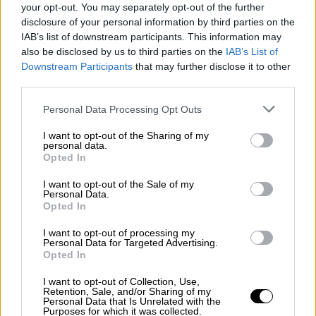
your opt-out. You may separately opt-out of the further
disclosure of your personal information by third parties on the
IAB’s list of downstream participants. This information may
also be disclosed by us to third parties on the
IAB’s List of
Downstream Participants
that may further disclose it to other
third parties.
Please note that this website/app uses one or more Google
Personal Data Processing Opt Outs
Lifestyle
|
05.08.2026 14:27
services and may gather and store information including but
Ξανά μπλεξίματα για τον Κάνιε Γουέστ:
not limited to your visit or usage behaviour. You may click to
I want to opt-out of the Sharing of my
personal data.
Παραγωγός τον κατηγορεί ότι δεν τον
grant or deny consent to Google and its third-party tags to
Opted In
πλήρωσε για εργασία με τεχνητή
use your data for below specified purposes in below Google
consent section.
νοημοσύνη
I want to opt-out of the Sale of my
Personal Data.
Opted In
Η συνεργασία που δεν τηρήθηκε ποτέ
I want to opt-out of processing my
Personal Data for Targeted Advertising.
Opted In
I want to opt-out of Collection, Use,
Retention, Sale, and/or Sharing of my
Personal Data that Is Unrelated with the
Purposes for which it was collected.