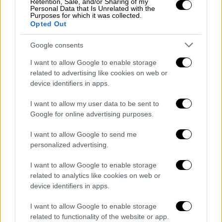
Retention, Sale, and/or Sharing of my
Personal Data that Is Unrelated with the
Purposes for which it was collected.
Opted Out
Google consents
I want to allow Google to enable storage
related to advertising like cookies on web or
device identifiers in apps.
I want to allow my user data to be sent to
Google for online advertising purposes.
I want to allow Google to send me
personalized advertising.
I want to allow Google to enable storage
Ελλάδα
|
10.08.2026 10:29
related to analytics like cookies on web or
«Βρισιές, σπρωξιές και χειρονομίες»:
device identifiers in apps.
Ισραηλινοί τουρίστες επιτέθηκαν σε
διαδηλωτές που φώναζαν υπέρ της
I want to allow Google to enable storage
related to functionality of the website or app.
Παλαιστίνης στο Αγκίστρι