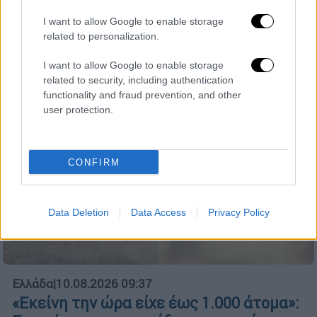
«Απερίγραπτες σκηνές...»
I want to allow Google to enable storage
related to personalization.
I want to allow Google to enable storage
related to security, including authentication
functionality and fraud prevention, and other
user protection.
CONFIRM
Data Deletion
Data Access
Privacy Policy
Ελλάδα
|
10.08.2026 09:37
«Εκείνη την ώρα είχε έως 1.000 άτομα»: