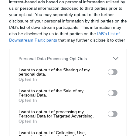
interest-based ads based on personal information utilized by
us or personal information disclosed to third parties prior to
your opt-out. You may separately opt-out of the further
disclosure of your personal information by third parties on the
IAB’s list of downstream participants. This information may
also be disclosed by us to third parties on the
IAB’s List of
Downstream Participants
that may further disclose it to other
third parties.
Please note that this website/app uses one or more Google
Personal Data Processing Opt Outs
services and may gather and store information including but
not limited to your visit or usage behaviour. You may click to
I want to opt-out of the Sharing of my
personal data.
grant or deny consent to Google and its third-party tags to
Ελλάδα
|
10.08.2026 10:37
Opted In
use your data for below specified purposes in below Google
Ξεκινούν από σήμερα οι αιτήσεις για τις
consent section.
I want to opt-out of the Sale of my
αποζημιώσεις στους πυρόπληκτους -
Personal Data.
Opted In
Ποιοι δικαιούνται έως 6.000 ευρώ
Από την καταγραφή στο Πόρτο Γερμενό
I want to opt-out of processing my
Personal Data for Targeted Advertising.
προέκυψαν 79 σπίτια που χαρακτηρίστηκαν
Opted In
«κόκκινα», 56 «κίτρινα» και 57 «πράσινα»
I want to opt-out of Collection, Use,