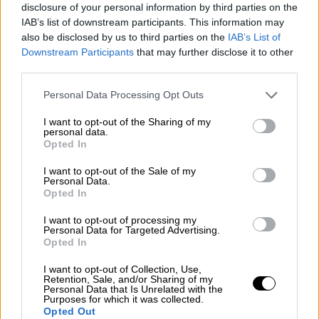
disclosure of your personal information by third parties on the
IAB’s list of downstream participants. This information may
also be disclosed by us to third parties on the
IAB’s List of
Downstream Participants
that may further disclose it to other
third parties.
Please note that this website/app uses one or more Google
Personal Data Processing Opt Outs
services and may gather and store information including but
not limited to your visit or usage behaviour. You may click to
I want to opt-out of the Sharing of my
personal data.
grant or deny consent to Google and its third-party tags to
Opted In
Viral
|
06.08.2026 20:33
use your data for below specified purposes in below Google
consent section.
Ντύθηκε «Χάρος», ανέβηκε στην οροφή
I want to opt-out of the Sale of my
Personal Data.
νοσοκομείου και κοιτούσε επίμονα τους
Opted In
ασθενείς
I want to opt-out of processing my
Personal Data for Targeted Advertising.
Στο σημείο έσπευσαν τέσσερα περιπολικά
Opted In
της αστυνομίας και πυροσβεστικό όχημα
I want to opt-out of Collection, Use,
Retention, Sale, and/or Sharing of my
Personal Data that Is Unrelated with the
Purposes for which it was collected.
Opted Out