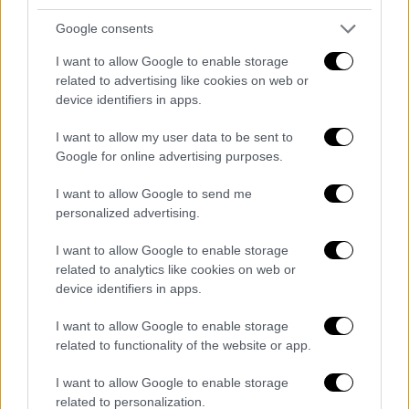
Google consents
I want to allow Google to enable storage
related to advertising like cookies on web or
device identifiers in apps.
I want to allow my user data to be sent to
Google for online advertising purposes.
I want to allow Google to send me
personalized advertising.
Viral
|
05.08.2026 08:03
I want to allow Google to enable storage
related to analytics like cookies on web or
Μια πολύ ξεχωριστή Τετάρτη: Τι πολύ
device identifiers in apps.
σπάνιο θα συμβεί στον ουρανό στις 12
Αυγούστου
I want to allow Google to enable storage
related to functionality of the website or app.
Και τι δεν θα συμβεί παρά τις θεωρίες
συνωμοσίας...
I want to allow Google to enable storage
related to personalization.