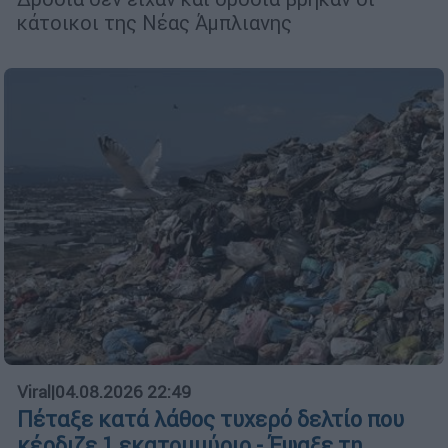
κάτοικοι της Νέας Άμπλιανης
Viral
|
04.08.2026 22:49
Πέταξε κατά λάθος τυχερό δελτίο που
κέρδιζε 1 εκατομμύριο - Έψαξε τη