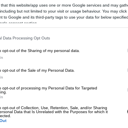
Ελένης Ευθυμίου
 that this website/app uses one or more Google services and may gath
including but not limited to your visit or usage behaviour. You may click 
 to Google and its third-party tags to use your data for below specifi
ogle consent section.
Θέατρο
|
04.08.2026 23:47
l Data Processing Opt Outs
Η νέα πολιτική κωμωδία της
Βαλέριας Δημητριάδου,
o opt-out of the Sharing of my personal data.
«DEADLIFT / Άρση Θανάτου»,
In
έρχεται στο Θέατρο Εμπορικόν
o opt-out of the Sale of my Personal Data.
Με χιούμορ, σαρκασμό και έντονο
In
κοινωνικό σχολιασμό, το έργο
εξερευνά ζητήματα εξουσίας,
to opt-out of processing my Personal Data for Targeted
ing.
συμφερόντων και ηθικών διλημμάτων
Κε
In
Κ
o opt-out of Collection, Use, Retention, Sale, and/or Sharing
0
ersonal Data that Is Unrelated with the Purposes for which it
lected.
Θέατρο
|
03.08.2026 23:00
Out
Η μεγάλη επιτυχία του Γιωργή