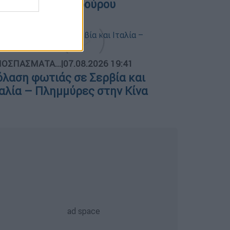
λατεία Κουμουνδούρου
ΟΣΠΑΣΜΑΤΑ...
|
07.08.2026 19:41
όλαση φωτιάς σε Σερβία και
ταλία – Πλημμύρες στην Κίνα