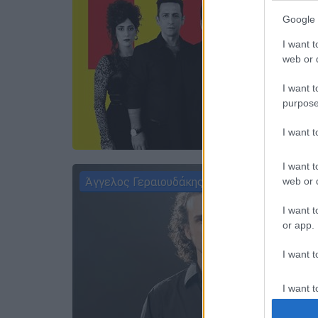
Google 
I want t
web or d
I want t
purpose
I want 
I want t
Άγγελος Γεραιουδάκης
web or d
I want t
or app.
I want t
I want t
authenti