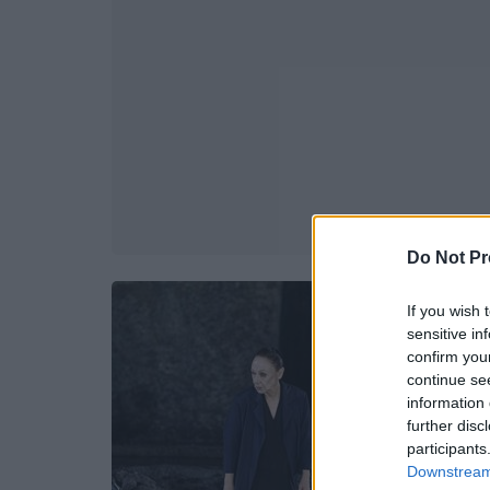
Do Not Pr
If you wish 
sensitive in
confirm you
continue se
information 
further disc
participants
Downstream 