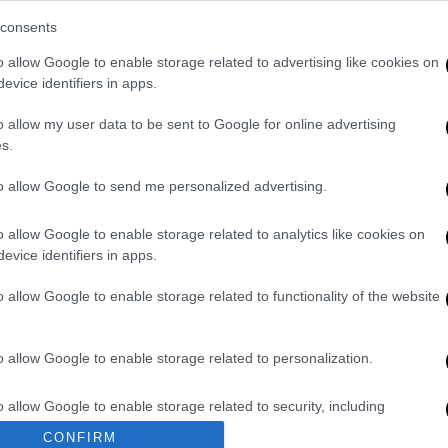
Τσουρή, «170 Τετραγωνικά
consents
(Moonwalk)» επιστρέφει για 8η
Με
χρονιά στο Θέατρο ΔΙΑΝΑ
Μ
o allow Google to enable storage related to advertising like cookies on
evice identifiers in apps.
0
Μία ακόμη ευκαιρία για το κοινό να
παρακολουθήσει μία παράσταση που
o allow my user data to be sent to Google for online advertising
άφησε το δικό της αποτύπωμα στο
s.
ελληνικό θέατρο
to allow Google to send me personalized advertising.
ΑΠ
Ι
o allow Google to enable storage related to analytics like cookies on
Θέατρο
|
02.08.2026 15:00
evice identifiers in apps.
κ
Αιμίλιος Σταματάκης στο
α
ethnos.gr: «Το δύσκολο δεν ήταν
o allow Google to enable storage related to functionality of the website
να μοιάσω στον Ξυλούρη, αλλά να
αποδώσω αυτό που συμβόλιζε»
o allow Google to enable storage related to personalization.
Ο Αιμίλιος Σταματάκης μιλάει στο
ΑΠ
ethnos.gr με αφορμή την παράσταση
o allow Google to enable storage related to security, including
«Νίκος Ξυλούρης, ο Αρχάγγελος της
Φ
cation functionality and fraud prevention, and other user protection.
CONFIRM