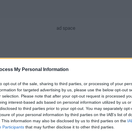
ocess My Personal Information
to opt-out of the sale, sharing to third parties, or processing of your per
Θέατρο
|
05.08.2026 23:39
formation for targeted advertising by us, please use the below opt-out s
Περιοδεία σε όλη την Ελλάδα για
r selection. Please note that after your opt-out request is processed y
eing interest-based ads based on personal information utilized by us or
τους «Τρωάδες» μετά την
disclosed to third parties prior to your opt-out. You may separately opt-
αποθέωση στην Επίδαυρο από
losure of your personal information by third parties on the IAB’s list of
8000 θεατές
. This information may also be disclosed by us to third parties on the
IA
Participants
that may further disclose it to other third parties.
Σε διασκευή και σκηνοθεσία της