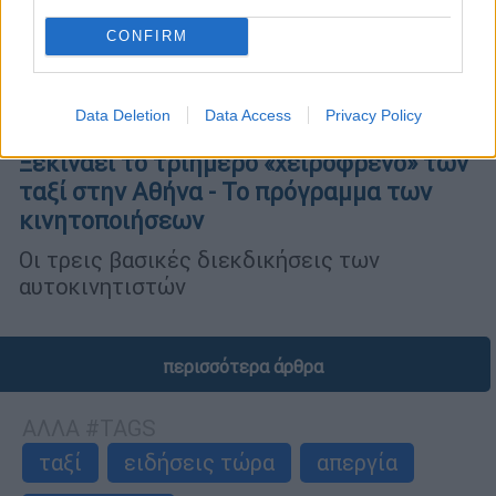
CONFIRM
Data Deletion
Data Access
Privacy Policy
Ελλάδα
|
17.02.2026 05:20
Ξεκινάει το τριήμερο «χειρόφρενο» των
ταξί στην Αθήνα - Το πρόγραμμα των
κινητοποιήσεων
Οι τρεις βασικές διεκδικήσεις των
αυτοκινητιστών
περισσότερα άρθρα
ΑΛΛΑ #TAGS
ταξί
ειδήσεις τώρα
απεργία