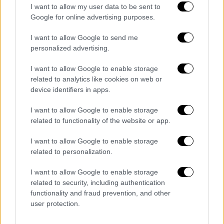
Ναυαγεί ο διάλογος για τα ταξί: Στα
I want to allow my user data to be sent to
Google for online advertising purposes.
άκρα η σύγκρουση με το υπουργείο -
Ανοιχτό το ενδεχόμενο απεργίας
I want to allow Google to send me
διαρκείας
personalized advertising.
Σε ανοιχτό πολιτικό πόλεμο έχει
I want to allow Google to enable storage
μετατραπεί πλέον η σύγκρουση των
related to analytics like cookies on web or
αυτοκινητιστών ταξί με την ηγεσία του
device identifiers in apps.
υπουργείου Υποδομών και Μεταφορών
I want to allow Google to enable storage
related to functionality of the website or app.
I want to allow Google to enable storage
related to personalization.
I want to allow Google to enable storage
related to security, including authentication
functionality and fraud prevention, and other
user protection.