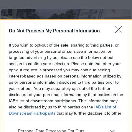
Do Not Process My Personal Information
If you wish to opt-out of the sale, sharing to third parties, or
processing of your personal or sensitive information for
targeted advertising by us, please use the below opt-out
section to confirm your selection. Please note that after your
opt-out request is processed you may continue seeing
interest-based ads based on personal information utilized by
us or personal information disclosed to third parties prior to
your opt-out. You may separately opt-out of the further
disclosure of your personal information by third parties on the
IAB’s list of downstream participants. This information may
Ελλάδα
|
19.02.2026 10:25
also be disclosed by us to third parties on the
IAB’s List of
Απεργία ταξί: «Χειρόφρενο» για τρίτη
Downstream Participants
that may further disclose it to other
ημέρα και πορεία προς το Μαξίμου
third parties.
Οι επαγγελματίες οδηγοί της Αττικής
Please note that this website/app uses one or more Google
Personal Data Processing Opt Outs