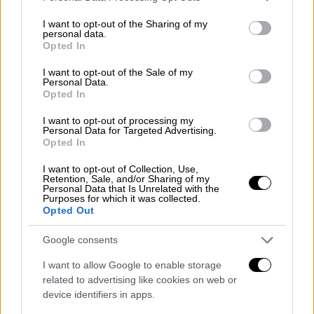
services and may gather and store information including but
αναμένεται να συγκεντρωθούν σήμερα στις
not limited to your visit or usage behaviour. You may click to
I want to opt-out of the Sharing of my
10:30 έξω από τα γραφεία του ΣΑΤΑ - Τα
personal data.
grant or deny consent to Google and its third-party tags to
αιτήματά τους
Opted In
use your data for below specified purposes in below Google
consent section.
I want to opt-out of the Sale of my
Personal Data.
Opted In
I want to opt-out of processing my
Personal Data for Targeted Advertising.
Opted In
I want to opt-out of Collection, Use,
Retention, Sale, and/or Sharing of my
Personal Data that Is Unrelated with the
Purposes for which it was collected.
Opted Out
Google consents
I want to allow Google to enable storage
related to advertising like cookies on web or
device identifiers in apps.
Ελλάδα
|
17.02.2026 18:57