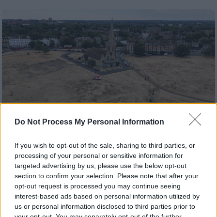
Do Not Process My Personal Information
If you wish to opt-out of the sale, sharing to third parties, or
processing of your personal or sensitive information for
Κόσμος
|
10.08.2026 14:25
targeted advertising by us, please use the below opt-out
section to confirm your selection. Please note that after your
Η ξηρασία «στεγνώνει» τη Βρετανία –
opt-out request is processed you may continue seeing
Έρχεται απαγόρευση νερού σε
interest-based ads based on personal information utilized by
πλυντήρια αυτοκινήτων και πισίνες
us or personal information disclosed to third parties prior to
your opt-out. You may separately opt-out of the further