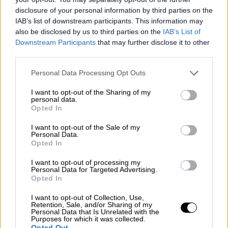
Έκτο κύμα καύσωνα αναμένεται στη
disclosure of your personal information by third parties on the
Βρετανία με την ξηρασία να επιδεινώνεται
IAB’s list of downstream participants. This information may
also be disclosed by us to third parties on the
IAB’s List of
Downstream Participants
that may further disclose it to other
third parties.
Please note that this website/app uses one or more Google
Personal Data Processing Opt Outs
services and may gather and store information including but
not limited to your visit or usage behaviour. You may click to
I want to opt-out of the Sharing of my
personal data.
grant or deny consent to Google and its third-party tags to
Opted In
use your data for below specified purposes in below Google
consent section.
I want to opt-out of the Sale of my
Personal Data.
Opted In
I want to opt-out of processing my
Personal Data for Targeted Advertising.
Opted In
I want to opt-out of Collection, Use,
Αθλητισμός
|
10.08.2026 14:17
Retention, Sale, and/or Sharing of my
Personal Data that Is Unrelated with the
Προκρίθηκε στον τελικό του
Purposes for which it was collected.
Opted Out