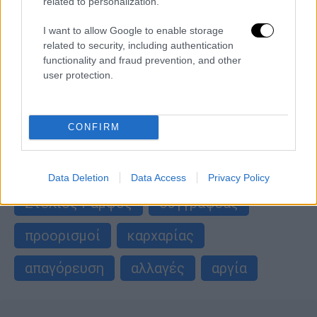
related to personalization.
Φωτιά στον Κουβαρά: Υπό έλεγχο το
μέτωπο - Η στιγμή του απεγκλωβισμού
I want to allow Google to enable storage
ηλικιωμένης
related to security, including authentication
functionality and fraud prevention, and other
Η φωτιά πρόλαβε να κάψει δύο
user protection.
πτηνοτροφικές μονάδες
CONFIRM
περισσότερα άρθρα
Data Deletion
Data Access
Privacy Policy
ΑΛΛΑ #TAGS
Στέλιος Ράμφος
συγγραφέας
προορισμοί
καρχαρίας
απαγόρευση
αλλαγές
αργία