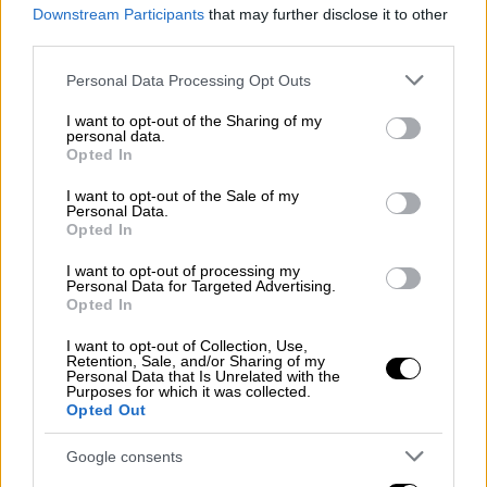
Downstream Participants
that may further disclose it to other
Ελλάδα
|
06.08.2026 09:37
third parties.
Άρτα: Έκρηξη και φωτιά σε υποσταθμό
Please note that this website/app uses one or more Google
Personal Data Processing Opt Outs
της ΔΕΗ - Δεκάδες περιοχές χωρίς
services and may gather and store information including but
ρεύμα
not limited to your visit or usage behaviour. You may click to
I want to opt-out of the Sharing of my
personal data.
grant or deny consent to Google and its third-party tags to
Opted In
Προκλήθηκαν πτώσεις καλωδίων, ενώ οι
use your data for below specified purposes in below Google
φλόγες απείλησαν να πάρουν διαστάσεις
consent section.
I want to opt-out of the Sale of my
Personal Data.
Opted In
I want to opt-out of processing my
Personal Data for Targeted Advertising.
Opted In
I want to opt-out of Collection, Use,
Retention, Sale, and/or Sharing of my
Personal Data that Is Unrelated with the
Purposes for which it was collected.
Opted Out
Google consents