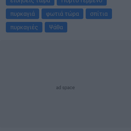
ειδήσεις τώρα
Πόρτο Γερμενό
πυρκαγιά
φωτιά τώρα
σπίτια
πυρκαγιές
Ψάθα