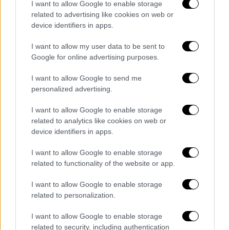
I want to allow Google to enable storage
related to advertising like cookies on web or
device identifiers in apps.
I want to allow my user data to be sent to
Ελλάδα
|
06.08.2026 07:25
Google for online advertising purposes.
Φωτιά στο Λασίθι: Ήχησε το 112 στους
κατοίκους Ιτάνου και Παλαιοκάστρου
I want to allow Google to send me
personalized advertising.
Ισχυρές δυνάμεις της Πυροσβεστικής στο
σημείο
I want to allow Google to enable storage
related to analytics like cookies on web or
device identifiers in apps.
I want to allow Google to enable storage
related to functionality of the website or app.
I want to allow Google to enable storage
related to personalization.
I want to allow Google to enable storage
related to security, including authentication