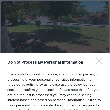
Do Not Process My Personal Information
If you wish to opt-out of the sale, sharing to third parties, or
processing of your personal or sensitive information for
Ελλάδα
|
31.07.2026 23:11
targeted advertising by us, please use the below opt-out
Εξιτήριο πήρε το 4χρονο κοριτσάκι που
section to confirm your selection. Please note that after your
δέχτηκε επίθεση από άγριο ζώο στην
opt-out request is processed you may continue seeing
Πολίχνη Θεσσαλονίκης
interest-based ads based on personal information utilized by
us or personal information disclosed to third parties prior to
Απροσδιόριστο αν πρόκειται για τσακάλι ή