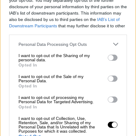
your opt-out. You may separately opt-out of the further
λύκο - Άμεση απομάκρυνση ζητά ο δήμος
disclosure of your personal information by third parties on the
Παύλου Μελά
IAB’s list of downstream participants. This information may
also be disclosed by us to third parties on the
IAB’s List of
Downstream Participants
that may further disclose it to other
third parties.
Please note that this website/app uses one or more Google
Personal Data Processing Opt Outs
services and may gather and store information including but
not limited to your visit or usage behaviour. You may click to
I want to opt-out of the Sharing of my
personal data.
grant or deny consent to Google and its third-party tags to
Opted In
use your data for below specified purposes in below Google
consent section.
I want to opt-out of the Sale of my
Personal Data.
Opted In
I want to opt-out of processing my
Personal Data for Targeted Advertising.
Opted In
I want to opt-out of Collection, Use,
Retention, Sale, and/or Sharing of my
Κόσμος
|
30.07.2026 13:51
Personal Data that Is Unrelated with the
Purposes for which it was collected.
Νέα ουκρανική επίθεση με drones κατά