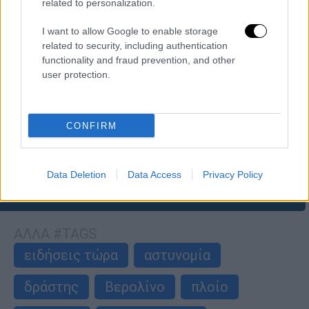
related to personalization.
I want to allow Google to enable storage
Κόσμος
|
30.07.2026 08:10
related to security, including authentication
Ουκρανία: Τουλάχιστον 8 νεκροί από
functionality and fraud prevention, and other
ρωσικά πλήγματα - Ανάμεσά τους 6 μέλη
user protection.
της ίδιας οικογένειας
Ανάμεσά τους δύο παιδιά 5 και 12 ετών - «Ο
εχθρός πλήττει την πρωτεύουσα με
CONFIRM
βαλλιστικούς πυραύλους»
Data Deletion
Data Access
Privacy Policy
περισσότερα άρθρα
ΑΛΛΑ #TAGS
ειδήσεις τώρα
αστυνομία
δράστης
Βερολίνο
πλοίο