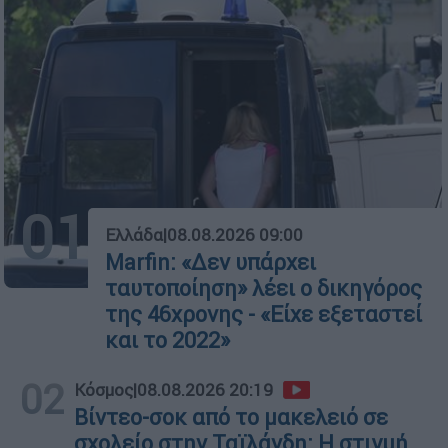
01
Ελλάδα
|
08.08.2026 09:00
Marfin: «Δεν υπάρχει
ταυτοποίηση» λέει ο δικηγόρος
της 46χρονης - «Είχε εξεταστεί
και το 2022»
02
Κόσμος
|
08.08.2026 20:19
Βίντεο-σοκ από το μακελειό σε
σχολείο στην Ταϊλάνδη: Η στιγμή