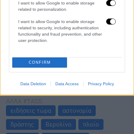
I want to allow Google to enable storage
related to personalization.
Κόσμος
|
30.07.2026 08:10
Ουκρανία: Τουλάχιστον 8 νεκροί από
I want to allow Google to enable storage
related to security, including authentication
ρωσικά πλήγματα - Ανάμεσά τους 6 μέλη
functionality and fraud prevention, and other
της ίδιας οικογένειας
user protection.
Ανάμεσά τους δύο παιδιά 5 και 12 ετών - «Ο
εχθρός πλήττει την πρωτεύουσα με
βαλλιστικούς πυραύλους»
CONFIRM
Data Deletion
Data Access
Privacy Policy
περισσότερα άρθρα
ΑΛΛΑ #TAGS
ειδήσεις τώρα
αστυνομία
δράστης
Βερολίνο
πλοίο