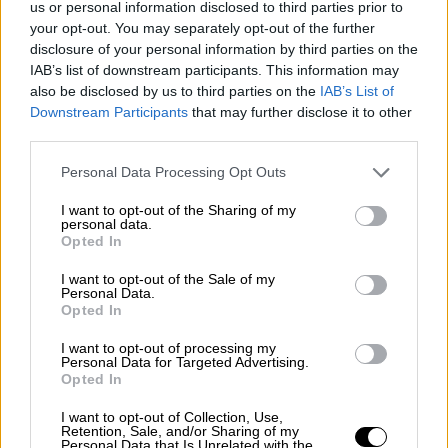
us or personal information disclosed to third parties prior to
λύκο - Άμεση απομάκρυνση ζητά ο δήμος
your opt-out. You may separately opt-out of the further
Παύλου Μελά
disclosure of your personal information by third parties on the
IAB’s list of downstream participants. This information may
also be disclosed by us to third parties on the
IAB’s List of
Downstream Participants
that may further disclose it to other
third parties.
Please note that this website/app uses one or more Google
Personal Data Processing Opt Outs
services and may gather and store information including but
not limited to your visit or usage behaviour. You may click to
I want to opt-out of the Sharing of my
personal data.
grant or deny consent to Google and its third-party tags to
Opted In
use your data for below specified purposes in below Google
consent section.
I want to opt-out of the Sale of my
Personal Data.
Opted In
I want to opt-out of processing my
Personal Data for Targeted Advertising.
Opted In
Κόσμος
|
30.07.2026 13:51
I want to opt-out of Collection, Use,
Retention, Sale, and/or Sharing of my
Νέα ουκρανική επίθεση με drones κατά
Personal Data that Is Unrelated with the