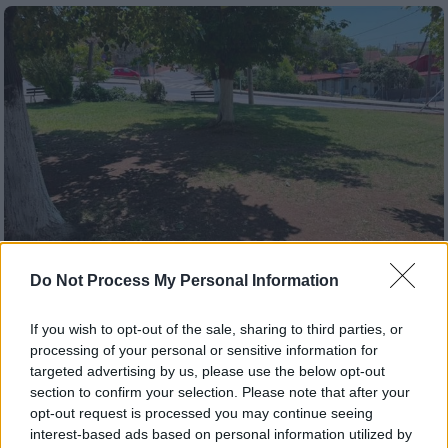
Do Not Process My Personal Information
Ελλάδα
|
31.07.2026 23:11
If you wish to opt-out of the sale, sharing to third parties, or
processing of your personal or sensitive information for
Εξιτήριο πήρε το 4χρονο κοριτσάκι που
targeted advertising by us, please use the below opt-out
δέχτηκε επίθεση από άγριο ζώο στην
section to confirm your selection. Please note that after your
Πολίχνη Θεσσαλονίκης
opt-out request is processed you may continue seeing
interest-based ads based on personal information utilized by
Απροσδιόριστο αν πρόκειται για τσακάλι ή