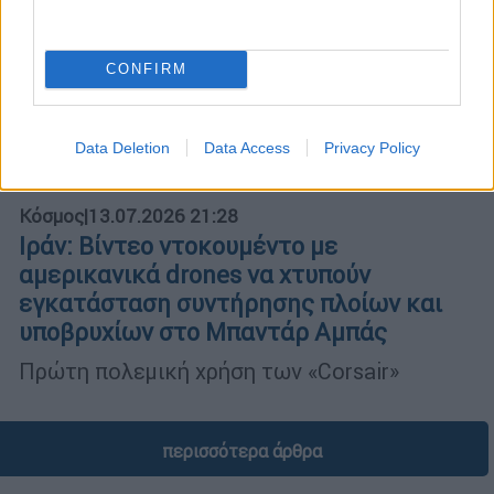
CONFIRM
Data Deletion
Data Access
Privacy Policy
Κόσμος
|
13.07.2026 21:28
Ιράν: Βίντεο ντοκουμέντο με
αμερικανικά drones να χτυπούν
εγκατάσταση συντήρησης πλοίων και
υποβρυχίων στο Μπαντάρ Αμπάς
Πρώτη πολεμική χρήση των «Corsair»
περισσότερα άρθρα