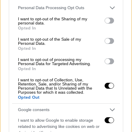
Η Ρωσία εξαπέλυσε τη σφοδρότερη
Please note that this website/app uses one or more Google
Personal Data Processing Opt Outs
επίθεσή της στο Κίεβο από το ξεκίνημα
services and may gather and store information including but
του πολέμου - 41 πύραυλοι και 120
not limited to your visit or usage behaviour. You may click to
I want to opt-out of the Sharing of my
personal data.
drones κατά της Ουκρανίας
grant or deny consent to Google and its third-party tags to
Opted In
use your data for below specified purposes in below Google
Ένας νεκρός και 16 τραυματίες από τα
consent section.
I want to opt-out of the Sale of my
σφοδρά πλήγματα της Μόσχας στην
Personal Data.
Opted In
ουκρανική πρωτεύουσα
I want to opt-out of processing my
Personal Data for Targeted Advertising.
Opted In
I want to opt-out of Collection, Use,
Retention, Sale, and/or Sharing of my
Personal Data that Is Unrelated with the
Purposes for which it was collected.
Opted Out
Google consents
I want to allow Google to enable storage
related to advertising like cookies on web or