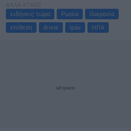
ΑΛΛΑ #TAGS
ειδήσεις τώρα
Ρωσία
Ουκρανία
επίθεση
drone
Ιράν
ΗΠΑ