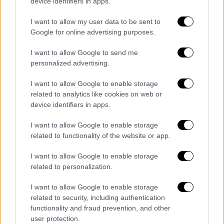
device identifiers in apps.
I want to allow my user data to be sent to
Google for online advertising purposes.
Τεχνολογία
|
17.07.2026 06:20
I want to allow Google to send me
Το μέλλον του πολέμου: Το
personalized advertising.
περιστρεφόμενο drone - «φάντασμα»
που «χάνεται» από τα μάτια σας
I want to allow Google to enable storage
related to analytics like cookies on web or
«Στο δικό μας drone, ολόκληρη η κατασκευή
device identifiers in apps.
περιστρέφεται - όχι μόνο οι έλικες» - Οι
δημιουργοί του περιγράφουν την εμφάνισή
I want to allow Google to enable storage
related to functionality of the website or app.
του σαν ένα «φαντασματικό αποτύπωμα»
I want to allow Google to enable storage
related to personalization.
I want to allow Google to enable storage
related to security, including authentication
functionality and fraud prevention, and other
user protection.