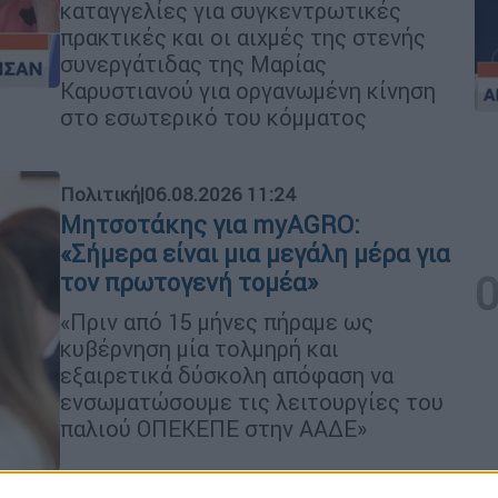
καταγγελίες για συγκεντρωτικές
πρακτικές και οι αιχμές της στενής
συνεργάτιδας της Μαρίας
Καρυστιανού για οργανωμένη κίνηση
στο εσωτερικό του κόμματος
Πολιτική
|
06.08.2026 11:24
Μητσοτάκης για myAGRO:
«Σήμερα είναι μια μεγάλη μέρα για
τον πρωτογενή τομέα»
«Πριν από 15 μήνες πήραμε ως
κυβέρνηση μία τολμηρή και
εξαιρετικά δύσκολη απόφαση να
ενσωματώσουμε τις λειτουργίες του
παλιού ΟΠΕΚΕΠΕ στην ΑΑΔΕ»