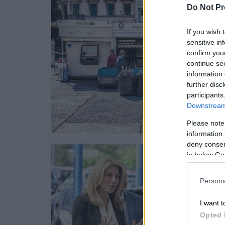
Do Not Pr
If you wish 
sensitive in
confirm you
continue se
information 
further disc
participants
Downstream 
Please note
information 
deny consent
in below Go
Persona
I want t
Opted 