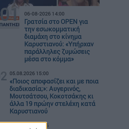
01
06-08-2026 14:00
Γρατσία στο OPEN για
την εσωκομματική
διαμάχη στο κίνημα
Καρυστιανού: «Υπήρχαν
παράλληλες ζυμώσεις
μέσα στο κόμμα»
02
05.08.2026 15:00
«Ποιος αποφασίζει και με ποια
διαδικασία;»: Αυγερινός,
Μουτσάτσου, Κοκοτσάκης κι
άλλα 19 πρώην στελέχη κατά
Καρυστιανού
03
05.08.2026 16:05