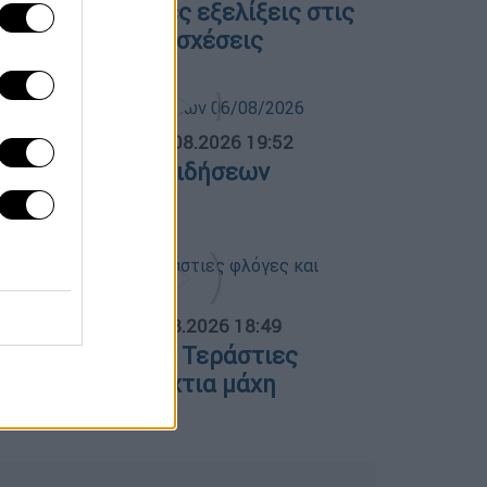
λες οι τελευταίες εξελίξεις στις
λληνοτουρκικές σχέσεις
ΛΗΤΙΚΟ ΔΕΛΤΙΟ
|
06.08.2026 19:52
θλητικό δελτίο ειδήσεων
6/08/2026
ΟΣΠΑΣΜΑΤΑ...
|
06.08.2026 18:49
ωτιά στη Σκύρο: Τεράστιες
λόγες και ολονύχτια μάχη