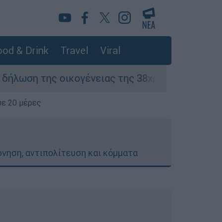
od & Drink
Travel
Viral
 οικογένειας της 38χρονης Βρετανίδας που δο
σε 20 μέρες
έρνηση, αντιπολίτευση και κόμματα