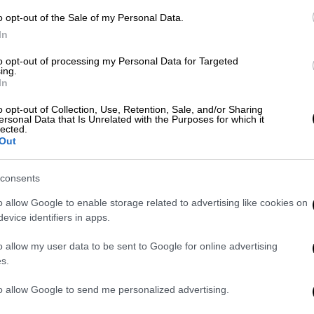
Σκληρή ανακοίνωση από 22
o opt-out of the Sale of my Personal Data.
αποχωρήσαντες από την «Ελπίδα για
In
τη Δημοκρατία»
to opt-out of processing my Personal Data for Targeted
ing.
Κε
In
Κ
o opt-out of Collection, Use, Retention, Sale, and/or Sharing
Πολιτική
|
05.08.2026 14:15
0
ersonal Data that Is Unrelated with the Purposes for which it
Αποζημιώσεις εξπρές, αναστολή
lected.
Out
συμβάσεων εργασίας,
αντιδιαβρωτικά έργα: Τα μέτρα
consents
μετά τις πυρκαγιές
Με
Μ
o allow Google to enable storage related to advertising like cookies on
Επίσης, τα αντιδιαβρωτικά έργα
evice identifiers in apps.
0
αναμένεται να ξεκινήσουν ήδη από τις
επόμενες εβδομάδες
o allow my user data to be sent to Google for online advertising
s.
to allow Google to send me personalized advertising.
Ώρ