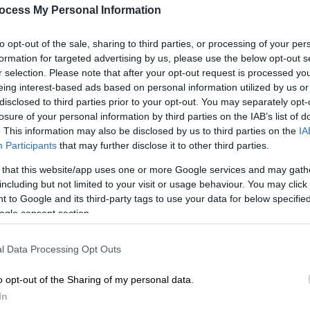
ocess My Personal Information
Πολιτική
|
05.08.2026 16:05
to opt-out of the sale, sharing to third parties, or processing of your per
«Πόλεμος» Γεωργιάδη - ΠΑΣΟΚ για
formation for targeted advertising by us, please use the below opt-out s
τα σπιτάκια ανακύκλωσης: Το
r selection. Please note that after your opt-out request is processed y
eing interest-based ads based on personal information utilized by us or
βίντεο που έβαλε «φωτιές»
disclosed to third parties prior to your opt-out. You may separately opt-
Ανταλλαγή ανακοινώσεων με αιχμές
losure of your personal information by third parties on the IAB’s list of
και βαριές κουβέντες
. This information may also be disclosed by us to third parties on the
IA
Participants
that may further disclose it to other third parties.
 that this website/app uses one or more Google services and may gath
including but not limited to your visit or usage behaviour. You may click 
 to Google and its third-party tags to use your data for below specifi
Πολιτική
|
05.08.2026 15:00
ogle consent section.
«Ποιος αποφασίζει και με ποια
διαδικασία;»: Αυγερινός,
l Data Processing Opt Outs
Μουτσάτσου, Κοκοτσάκης κι άλλα
o opt-out of the Sharing of my personal data.
19 πρώην στελέχη κατά
In
Καρυστιανού