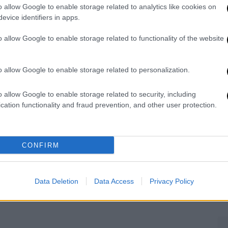
Ό
o allow Google to enable storage related to analytics like cookies on
ε
evice identifiers in apps.
o allow Google to enable storage related to functionality of the website
ΑΘ
o allow Google to enable storage related to personalization.
Α
0
o allow Google to enable storage related to security, including
cation functionality and fraud prevention, and other user protection.
CONFIRM
ΑΠ
Φ
φ
Data Deletion
Data Access
Privacy Policy