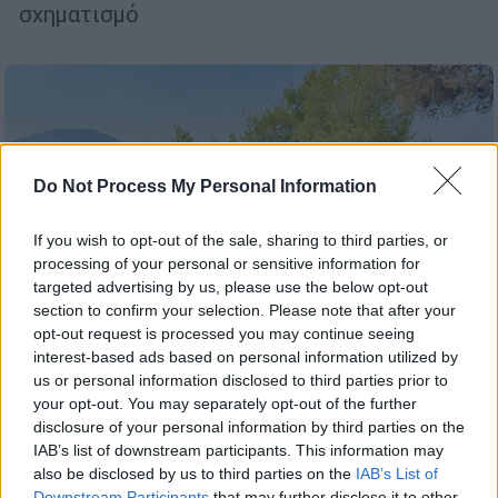
σχηματισμό
Do Not Process My Personal Information
If you wish to opt-out of the sale, sharing to third parties, or
processing of your personal or sensitive information for
targeted advertising by us, please use the below opt-out
section to confirm your selection. Please note that after your
opt-out request is processed you may continue seeing
interest-based ads based on personal information utilized by
us or personal information disclosed to third parties prior to
your opt-out. You may separately opt-out of the further
Ελλάδα
|
04.08.2026 17:31
disclosure of your personal information by third parties on the
Αυτοψία της ΔΑΕΕ με drone στο σημείο
IAB’s list of downstream participants. This information may
also be disclosed by us to third parties on the
IAB’s List of
πτώσης των ελικοπτέρων στη Ψάθα - Τι
Downstream Participants
that may further disclose it to other