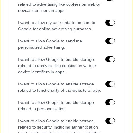
related to advertising like cookies on web or
Ελλάδα
|
04.08.2026 17:02
device identifiers in apps.
Συγκινεί πρώην συνάδελφος του
αδικοχαμένου Έλληνα που σκοτώθηκε
I want to allow my user data to be sent to
στην πτώση ελικοπτέρων στη Ψάθα
Google for online advertising purposes.
«Ηταν πάντα πρόθυμος» θα πει ο πρώην
I want to allow Google to send me
συναδελφός του
personalized advertising.
I want to allow Google to enable storage
related to analytics like cookies on web or
device identifiers in apps.
I want to allow Google to enable storage
related to functionality of the website or app.
I want to allow Google to enable storage
related to personalization.
I want to allow Google to enable storage
related to security, including authentication