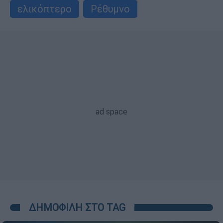
ελικόπτερο
Ρέθυμνο
ΔΗΜΟΦΙΛΗ ΣΤΟ TAG