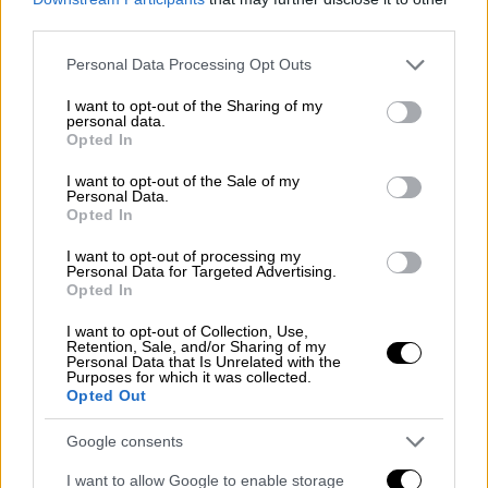
βρέθηκε στο «μικροσκόπιο»
third parties.
Πραγματοποιήθηκαν εναέριες λήψεις και
Please note that this website/app uses one or more Google
Personal Data Processing Opt Outs
λεπτομερής καταγραφή του σημείου
services and may gather and store information including but
πτώσης, καθώς και της ευρύτερης περιοχής
not limited to your visit or usage behaviour. You may click to
I want to opt-out of the Sharing of my
personal data.
grant or deny consent to Google and its third-party tags to
Opted In
use your data for below specified purposes in below Google
consent section.
I want to opt-out of the Sale of my
Personal Data.
Opted In
I want to opt-out of processing my
Personal Data for Targeted Advertising.
Opted In
I want to opt-out of Collection, Use,
Retention, Sale, and/or Sharing of my
Personal Data that Is Unrelated with the
Purposes for which it was collected.
Opted Out
Google consents
I want to allow Google to enable storage