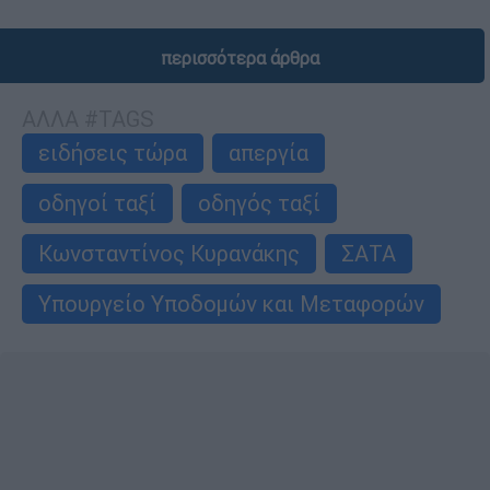
περισσότερα άρθρα
ΑΛΛΑ #TAGS
ειδήσεις τώρα
απεργία
οδηγοί ταξί
οδηγός ταξί
Κωνσταντίνος Κυρανάκης
ΣΑΤΑ
Υπουργείο Υποδομών και Μεταφορών