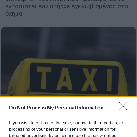
εντοπιστεί εάν υπήρχε εγκλωβισμένος στο
όχημα
Do Not Process My Personal Information
If you wish to opt-out of the sale, sharing to third parties, or
Ελλάδα
|
20.05.2026 13:12
processing of your personal or sensitive information for
Συνελήφθη οδηγός ταξί που χρέωσε
targeted advertising by us, please use the below opt-out