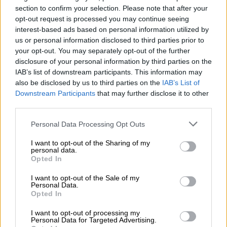
τουρίστες 45 ευρώ για τη διαδρομή
section to confirm your selection. Please note that after your
opt-out request is processed you may continue seeing
Μοναστηράκι-Πειραιά
interest-based ads based on personal information utilized by
Ο εν λόγω οδηγός δεν είχε θέσει σε
us or personal information disclosed to third parties prior to
λειτουργία ούτε το ταξίμετρο
your opt-out. You may separately opt-out of the further
disclosure of your personal information by third parties on the
IAB’s list of downstream participants. This information may
also be disclosed by us to third parties on the
IAB’s List of
Downstream Participants
that may further disclose it to other
third parties.
Please note that this website/app uses one or more Google
Personal Data Processing Opt Outs
services and may gather and store information including but
not limited to your visit or usage behaviour. You may click to
I want to opt-out of the Sharing of my
personal data.
grant or deny consent to Google and its third-party tags to
Opted In
use your data for below specified purposes in below Google
consent section.
I want to opt-out of the Sale of my
Personal Data.
Opted In
I want to opt-out of processing my
Personal Data for Targeted Advertising.