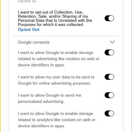
Opted In
Ελλάδα
|
15.05.2026 05:50
I want to opt-out of Collection, Use,
Από τις απεργίες των ταξί στις
Retention, Sale, and/or Sharing of my
Personal Data that Is Unrelated with the
προσφυγές των ΕΙΧ: Το νομοσχέδιο
Purposes for which it was collected.
ανοίγει νέο μέτωπο και μετά την ψήφισή
Opted Out
του
Google consents
Σε ανοιχτή σύγκρουση με το υπουργείο
I want to allow Google to enable storage
περνά ο κλάδος των ΕΙΧ με οδηγό, καθώς
related to advertising like cookies on web or
οργανώνουν μαζική νομική αντεπίθεση
device identifiers in apps.
I want to allow my user data to be sent to
Google for online advertising purposes.
I want to allow Google to send me
personalized advertising.
I want to allow Google to enable storage
related to analytics like cookies on web or
device identifiers in apps.