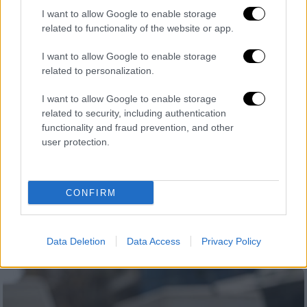
I want to allow Google to enable storage
related to functionality of the website or app.
I want to allow Google to enable storage
related to personalization.
Ελλάδα
|
07.05.2026 10:16
I want to allow Google to enable storage
Τραβάει... χειρόφρενο η ηλεκτροκίνηση
related to security, including authentication
στα ταξί: Επενδύσεις και leasing από τη
functionality and fraud prevention, and other
user protection.
ZAP ενόψει νέας επιδότησης για
«πράσινα»
Η ZAP Taxi Club φιλοδοξεί να αλλάξει τους
CONFIRM
όρους του παιχνιδιού, δρομολογώντας
επενδύσεις που θα φτάσουν έως και τα 10
εκατ. ευρώ τα επόμενα χρόνια
Data Deletion
Data Access
Privacy Policy