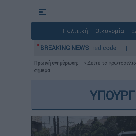
Πολιτική
Οικονομία
Ε
Οι περιοχές σε red code
BREAKING NEWS:
Πέθανε σε ηλικία
Πρωινή ενημέρωση:
➔ Δείτε τα πρωτοσέλι
σήμερα
ΥΠΟΥΡΓ