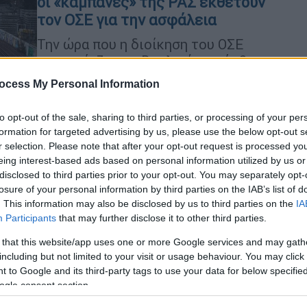
οι «καμπάνες» της ΡΑΣ εκθέτουν
τον ΟΣΕ για την ασφάλεια
Την ώρα που η διοίκηση του ΟΣΕ
παρουσίαζε στη Βουλική τη σύμβαση-
μαμούθ με την Deutsche Bahn
ocess My Personal Information
διαβεβαιώνοντας για την ασφάλεια, η
Ρυθμιστική Αρχή επέβαλλε πρόστιμα
to opt-out of the sale, sharing to third parties, or processing of your per
300.000 ευρώ για το συμβάν στη
formation for targeted advertising by us, please use the below opt-out s
Δουκίσσης Πλακεντίας
r selection. Please note that after your opt-out request is processed y
eing interest-based ads based on personal information utilized by us or
disclosed to third parties prior to your opt-out. You may separately opt-
Ελλάδα
|
28.07.2026 12:03
losure of your personal information by third parties on the IAB’s list of
. This information may also be disclosed by us to third parties on the
IA
Ο Προαστιακός Δυτικής Αττικής
Participants
that may further disclose it to other third parties.
έχασε το τρένο του Ταμείου
Ανάκαμψης - Συνεχίζεται με
 that this website/app uses one or more Google services and may gath
including but not limited to your visit or usage behaviour. You may click 
πόρους από τον προϋπολογισμό
 to Google and its third-party tags to use your data for below specifi
Το χρονοδιάγραμμα έχει πλέον
ogle consent section.
Κε
εκτροχιαστεί πλήρως, χωρίς να