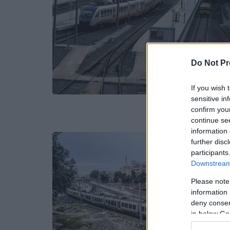
Do Not Pr
If you wish 
sensitive in
confirm you
continue se
information 
further disc
participants
Downstream 
Please note
information 
deny consent
in below Go