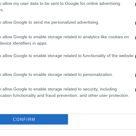
Μάιο ο μετροπόντικας μετά τις
o allow my user data to be sent to Google for online advertising
Δε
s.
ρωγμές - Τι απαντούν Ταχιάος και
Δ
Ελληνικό Μετρό
to allow Google to send me personalized advertising.
Η Ελληνικό Μετρό παραδέχεται ότι
οι εκσκαφές ανεστάλησαν λόγω
o allow Google to enable storage related to analytics like cookies on
Ώρ
evice identifiers in apps.
απρόβλεπτων μετακινήσεων του
Ώ
εδάφους - Καθησυχάζει για τη
o allow Google to enable storage related to functionality of the website
στατικότητα των κτιρίων, όπως και
ο υφ. Υποδομών, Ν. Ταχιάος, στο
ethnos.gr
o allow Google to enable storage related to personalization.
o allow Google to enable storage related to security, including
cation functionality and fraud prevention, and other user protection.
Οικονομία
|
15.07.2026 14:09
«Κινούμαι Ηλεκτρικά ΙΙΙ»:
CONFIRM
Παρατείνεται το πρόγραμμα -
Πότε λήγει