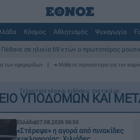
λλάδα
Κόσμος
Αθλητισμός
Ψυχαγωγία
Fo
 69 ετών ο πρωτοπόρος μουσικός παραγωγός, Γου
δα των εφημερίδων
|
➔ Μάθετε περισσότερα για τον καιρό
Τελευταία νέα και ειδήσεις σχετικά με:
ΕΙΟ ΥΠΟΔΟΜΩΝ ΚΑΙ ΜΕ
Ελλάδα
|
07.08.2026 06:50
«Στέρεψε» η αγορά από πινακίδες
κυκλοφορίας: Χιλιάδες