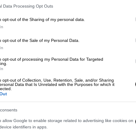
Κ
μπορεί να υπολογιστεί ακριβώς το
l Data Processing Opt Outs
0
πότε θα ολοκληρωθεί
o opt-out of the Sharing of my personal data.
In
Ελλάδα
|
25.07.2026 06:25
3,5 χρόνια μετά τα Τέμπη: Χωρίς
o opt-out of the Sale of my Personal Data.
ΑΠ
In
ETCS σε κανένα σημείο του
Μ
δικτύου - Ο ΟΣΕ παραδέχεται τα
to opt-out of processing my Personal Data for Targeted
Α
ing.
κενά και «πετάει το μπαλάκι» στη
In
ΡΑΣ
o opt-out of Collection, Use, Retention, Sale, and/or Sharing
Ακόμα και σήμερα, 3,5 χρόνια μετά την
ersonal Data that Is Unrelated with the Purposes for which it
lected.
τραγωδία των Τεμπών με τα 57
Out
ΑΠ
θύματα, δεν λειτουργεί σε κανένα
Β
σημείο του δικτύου το ETCS
consents
κ
o allow Google to enable storage related to advertising like cookies on
Ελλάδα
|
16.07.2026 06:45
evice identifiers in apps.
Κυψέλη: «Παγωμένος» από τον