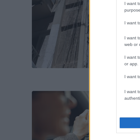
I want t
purpose
I want 
I want t
web or d
I want t
or app.
I want t
I want t
authenti