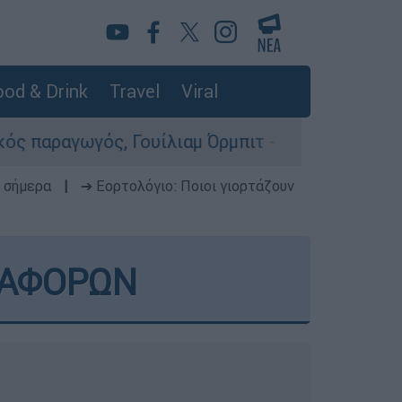
od & Drink
Travel
Viral
ίλιαμ Όρμπιτ - Η καθοριστική συμβολή του στο 
 σήμερα
|
➔ Εορτολόγιο: Ποιοι γιορτάζουν
ΤΑΦΟΡΩΝ