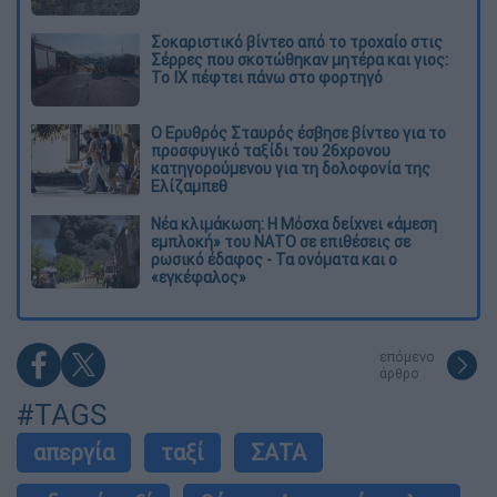
Σοκαριστικό βίντεο από το τροχαίο στις
Σέρρες που σκοτώθηκαν μητέρα και γιος:
Το ΙΧ πέφτει πάνω στο φορτηγό
Ο Ερυθρός Σταυρός έσβησε βίντεο για το
προσφυγικό ταξίδι του 26χρονου
κατηγορούμενου για τη δολοφονία της
Ελίζαμπεθ
Νέα κλιμάκωση: Η Μόσχα δείχνει «άμεση
εμπλοκή» του ΝΑΤΟ σε επιθέσεις σε
ρωσικό έδαφος - Τα ονόματα και ο
«εγκέφαλος»
επόμενο
άρθρο
#TAGS
απεργία
ταξί
ΣΑΤΑ