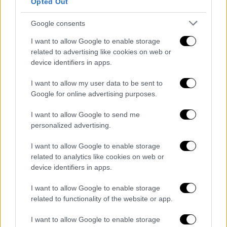
Opted Out
κρίσιμες κινήσεις για τον κλάδο που
αφορούν βασικές αλλαγές στο άρθρο 52, το
Google consents
οποίο αφορά τα ΕΙΧ με οδηγό, παράταση της
I want to allow Google to enable storage
υποχρεωτικότητας της ηλεκτροκίνησης για
related to advertising like cookies on web or
δύο χρόνια και να επιστροφή του μητρώο
device identifiers in apps.
γενικής χρήσης.
I want to allow my user data to be sent to
Σε κάθε περίπτωση η απεργία θα μετατραπεί
Google for online advertising purposes.
σε διαρκείας τις ημέρες που θα συζητείται
I want to allow Google to send me
στη Βουλή το
ερανιστικό
νομοσχέδιο
του
personalized advertising.
υπουργείου Υποδομών και Μεταφορών, στο
οποίο έχουν συμπεριληφθεί οι διατάξεις
I want to allow Google to enable storage
related to analytics like cookies on web or
που αφορούν τον κλάδο. Συγκεκριμένα το ΔΣ
device identifiers in apps.
του ΣΑΤΑ αποφάσισε:
I want to allow Google to enable storage
-
Τριήμερη απεργία των ταξί στην Αττική
,
related to functionality of the website or app.
από Τρίτη 17 Φεβρουαρίου (από τις 6:00 π.μ.)
έως και Παρασκευή 20 Φεβρουαρίου (στις
I want to allow Google to enable storage