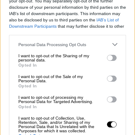
Θεσσαλονίκη.
your opt-out. You may separately opt-out of the further
disclosure of your personal information by third parties on the
Κατάργηση του άρθρου 52 και τις
IAB’s list of downstream participants. This information may
διατάξεις που ορίζουν μείωση της
also be disclosed by us to third parties on the
IAB’s List of
ελάχιστης χρέωσης των Ε.Ι.Χ με οδηγό
Downstream Participants
that may further disclose it to other
και άρση της επιστροφής στην έδρα
third parties.
τους και επιβάλλεται να οριστεί
Please note that this website/app uses one or more Google
Personal Data Processing Opt Outs
παράλληλα προ κράτηση και στις
services and may gather and store information including but
νησιωτικές περιοχές.
not limited to your visit or usage behaviour. You may click to
I want to opt-out of the Sharing of my
personal data.
grant or deny consent to Google and its third-party tags to
Αλλαγή του ποινικού μητρώου από
Opted In
use your data for below specified purposes in below Google
δικαστικής σε γενικής χρήσης.
consent section.
I want to opt-out of the Sale of my
Personal Data.
Οι αυτοκινητιστές ταξί δεν προχωρούν επί
Opted In
του παρόντος σε απεργία διαρκείας,
I want to opt-out of processing my
δεδομένου ότι όπως επεσήμανε ο πρόεδρος
Personal Data for Targeted Advertising.
του ΣΑΤΑ,
Θύμιος Λυμπερόπουλος
κατά την
Opted In
ομιλία του στο κλαδικό συμβούλιο, είναι σε
I want to opt-out of Collection, Use,
εξέλιξη συνομιλίες με το Μέγαρο Μαξίμου
Retention, Sale, and/or Sharing of my
Personal Data that Is Unrelated with the
προκειμένου να προχωρήσουν οι τρεις
Purposes for which it was collected.