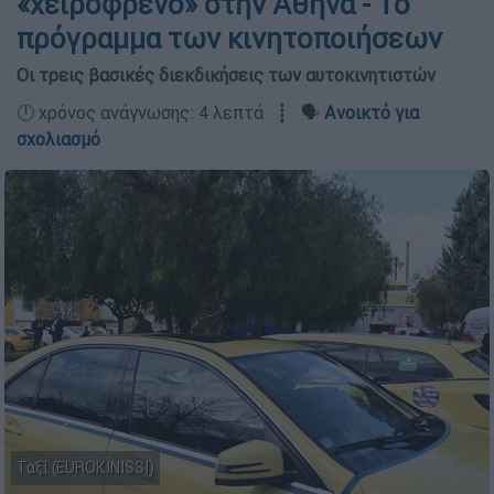
«χειρόφρενο» στην Αθήνα - Το
πρόγραμμα των κινητοποιήσεων
Οι τρεις βασικές διεκδικήσεις των αυτοκινητιστών
🕛 χρόνος ανάγνωσης: 4 λεπτά ┋ 🗣️
Ανοικτό για
σχολιασμό
Ταξί (ΕUROKINISSI)