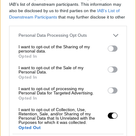
IAB’s list of downstream participants. This information may
also be disclosed by us to third parties on the
IAB’s List of
Downstream Participants
that may further disclose it to other
third parties.
Please note that this website/app uses one or more Google
Personal Data Processing Opt Outs
services and may gather and store information including but
not limited to your visit or usage behaviour. You may click to
I want to opt-out of the Sharing of my
personal data.
grant or deny consent to Google and its third-party tags to
Opted In
use your data for below specified purposes in below Google
consent section.
I want to opt-out of the Sale of my
Personal Data.
Opted In
Αθλητισμός
|
11.02.2026 22:26
I want to opt-out of processing my
Personal Data for Targeted Advertising.
ΠΑΟΚ - Παναθηναϊκός 2-0: Πανηγυρική,
Opted In
κυριαρχική και πανάξια πρόκριση του
Δικέφαλου στον τελικό!
I want to opt-out of Collection, Use,
Retention, Sale, and/or Sharing of my
Personal Data that Is Unrelated with the
Ο ΠΑΟΚ κυριάρχησε ολοκληρωτικά στο
Purposes for which it was collected.
Opted Out
ζευγάρι με τον Παναθηναϊκό και θα παίξει