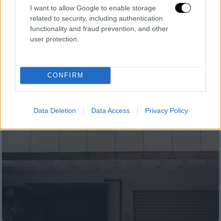
αναγνωρίζει
I want to allow Google to enable storage
Η περιέργη υπόθεση ενός ανθρώπου στα
related to security, including authentication
Χανιά, του οποίου δεν μπορεί να
functionality and fraud prevention, and other
user protection.
επιβεβαιωθεί το όνομα και κανείς δεν
αναζητά
CONFIRM
Data Deletion
Data Access
Privacy Policy