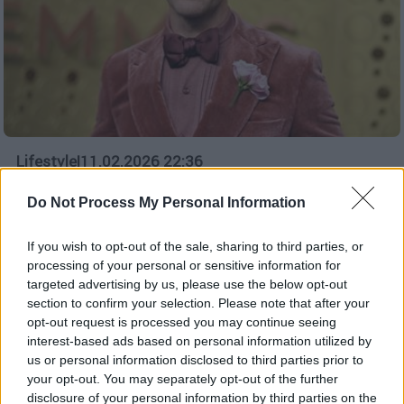
Lifestyle
|
11.02.2026 22:36
Πέθανε στα 48 του ο πρωταγωνιστής
Do Not Process My Personal Information
του «Dawson’s Creek», James Van Der
Beek
If you wish to opt-out of the sale, sharing to third parties, or
«Ο αγαπημένος μας James Van Der Beek
processing of your personal or sensitive information for
έφυγε ήσυχα το πρωί. Αντιμετώπισε
targeted advertising by us, please use the below opt-out
section to confirm your selection. Please note that after your
τις τελευταίες του ημέρες με θάρρος και
opt-out request is processed you may continue seeing
πίστη»
interest-based ads based on personal information utilized by
us or personal information disclosed to third parties prior to
your opt-out. You may separately opt-out of the further
disclosure of your personal information by third parties on the