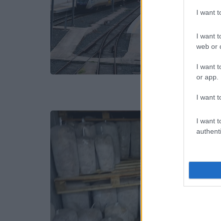
I want 
I want t
web or d
I want t
or app.
I want t
I want t
authenti