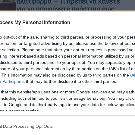
πλατφόρμα – Τι πρέπει να κάνετε
για να αποφύγετε πρόστιμα έως
400 ευρώ
ocess My Personal Information
Μέχρι πότε μπορείτε να το
υποβάλετε
to opt-out of the sale, sharing to third parties, or processing of your per
formation for targeted advertising by us, please use the below opt-out s
r selection. Please note that after your opt-out request is processed y
eing interest-based ads based on personal information utilized by us or
disclosed to third parties prior to your opt-out. You may separately opt-
losure of your personal information by third parties on the IAB’s list of
Ελλάδα
|
31.07.2026 06:40
. This information may also be disclosed by us to third parties on the
IA
Μάχη με τα τροχαία: Μειώνονται
Participants
that may further disclose it to other third parties.
οι νεκροί, αυξάνονται οι κάμερες
 that this website/app uses one or more Google services and may gath
και οι ψηφιακοί έλεγχοι
including but not limited to your visit or usage behaviour. You may click 
 to Google and its third-party tags to use your data for below specifi
Παρά τη γενική βελτίωση, η Αττική
ogle consent section.
εξακολουθεί να πληρώνει βαρύ
τίμημα στην άσφαλτο
l Data Processing Opt Outs