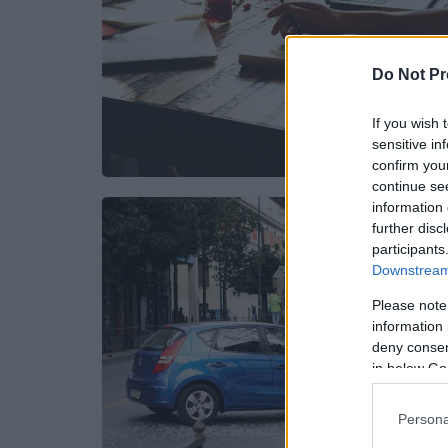
Do Not Pr
If you wish 
sensitive in
confirm you
continue se
information 
further disc
participants
Downstream 
Please note
information 
deny consent
in below Go
Persona