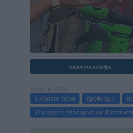
περισσότερα άρθρα
ΑΛΛΑ #TAGS
ειδήσεις τώρα
προθεσμία
π
Υπουργείο Υποδομών και Μεταφορ