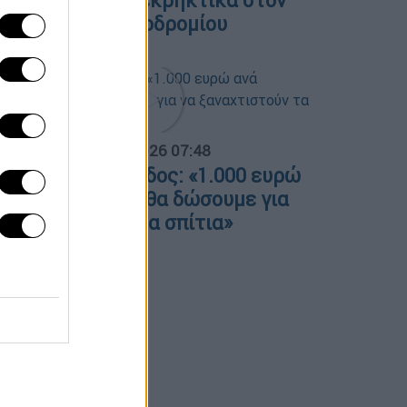
ειψία: Drone με εκρηκτικά στον
ιάδρομο του αεροδρομίου
α Ελλάδος...
|
06.08.2026 07:48
ώστας Κατσαφάδος: «1.000 ευρώ
νά τετραγωνικό θα δώσουμε για
α ξαναχτιστούν τα σπίτια»