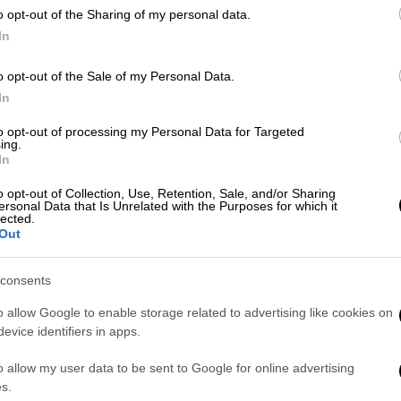
Ώρ
o opt-out of the Sharing of my personal data.
Ώ
In
Ελλάδα
|
29.07.2026 11:15
o opt-out of the Sale of my Personal Data.
ΑΑΔΕ: Πρόστιμα άνω του
In
εκατομμυρίου και λουκέτα σε
Ώρ
γνωστά μαγαζιά
to opt-out of processing my Personal Data for Targeted
Ώ
ing.
In
Μέσα σε μία εβδομάδα
πραγματοποίησε 2.252 ελέγχους με
o opt-out of Collection, Use, Retention, Sale, and/or Sharing
ersonal Data that Is Unrelated with the Purposes for which it
ποσοστό παραβατικότητας στο
lected.
Κε
37,42%
Out
Κ
0
consents
Ελλάδα
|
29.07.2026 06:38
o allow Google to enable storage related to advertising like cookies on
Σιδηρόδρομος: «Χρυσό» ντιλ 62
evice identifiers in apps.
εκατ. με την Deutsche Bahn, αλλά
o allow my user data to be sent to Google for online advertising
οι «καμπάνες» της ΡΑΣ εκθέτουν
ΑΠ
s.
τον ΟΣΕ για την ασφάλεια