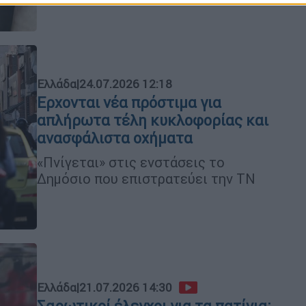
Ελλάδα
|
24.07.2026 12:18
Ερχονται νέα πρόστιμα για
απλήρωτα τέλη κυκλοφορίας και
ανασφάλιστα οχήματα
«Πνίγεται» στις ενστάσεις το
Δημόσιο που επιστρατεύει την ΤΝ
Ελλάδα
|
21.07.2026 14:30