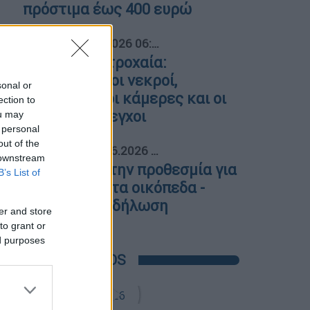
πρόστιμα έως 400 ευρώ
04
Ελλάδα
|
31.07.2026 06:40
Μάχη με τα τροχαία:
Μειώνονται οι νεκροί,
sonal or
αυξάνονται οι κάμερες και οι
ection to
ψηφιακοί έλεγχοι
ou may
 personal
out of the
05
Οικονομία
|
12.06.2026 15:25
 downstream
Παράταση στην προθεσμία για
B’s List of
τα ακαθάριστα οικόπεδα -
Πώς κάνετε δήλωση
er and store
to grant or
ed purposes
POPULAR VIDEOS