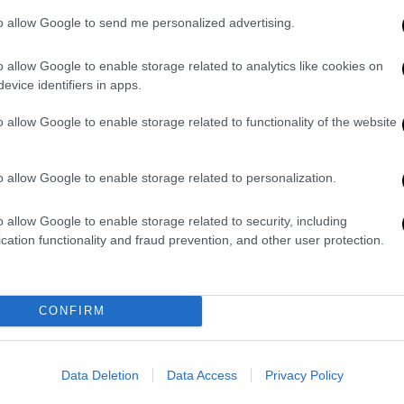
Λ
δ
to allow Google to send me personalized advertising.
Την ώρα που η διοίκηση του ΟΣΕ
παρουσίαζε στη Βουλική τη σύμβαση-
o allow Google to enable storage related to analytics like cookies on
μαμούθ με την Deutsche Bahn
evice identifiers in apps.
διαβεβαιώνοντας για την ασφάλεια, η
Ρυθμιστική Αρχή επέβαλλε πρόστιμα
o allow Google to enable storage related to functionality of the website
300.000 ευρώ για το συμβάν στη
Ώρ
Δουκίσσης Πλακεντίας
Κ
o allow Google to enable storage related to personalization.
α
ν
o allow Google to enable storage related to security, including
Ελλάδα
|
28.07.2026 10:49
cation functionality and fraud prevention, and other user protection.
Κατασχέθηκαν 6,2 τόνοι
ακατάλληλων κρεάτων στην
Αττική - Εντοπίστηκε παράνομο
CONFIRM
εργοστάσιο στο Ίλιον
Τα ελεγκτικά κλιμάκια της
Περιφέρειας έχουν πραγματοποιήσει
Data Deletion
Data Access
Privacy Policy
24.136 ελέγχους