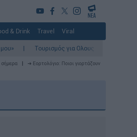
od & Drink
Travel
Viral
υρισμός για Ολους 2026-2027: Τα SOS για να «κ
 σήμερα
|
➔ Εορτολόγιο: Ποιοι γιορτάζουν