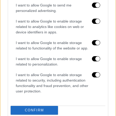
Στην εσωτερική σκηνή,
βασικοί οικονομικοί
I want to allow Google to send me
personalized advertising.
δείκτες
δείχνουν σημάδια βελτίωσης μετά
τις εκλογές του 2023. Παράλληλα, ο
I want to allow Google to enable storage
σημαντικότερος πολιτικός του αντίπαλος,
ο
related to analytics like cookies on web or
δήμαρχος Κωνσταντινούπολης Εκρέμ
device identifiers in apps.
Ιμάμογλου
, βρίσκεται στη φυλακή
I want to allow Google to enable storage
αντιμετωπίζοντας βαριές κατηγορίες,
related to functionality of the website or app.
γεγονός που θέτει εν αμφιβόλω τη
δυνατότητα συμμετοχής του σε μελλοντικές
I want to allow Google to enable storage
related to personalization.
εκλογές.
I want to allow Google to enable storage
related to security, including authentication
functionality and fraud prevention, and other
user protection.
CONFIRM