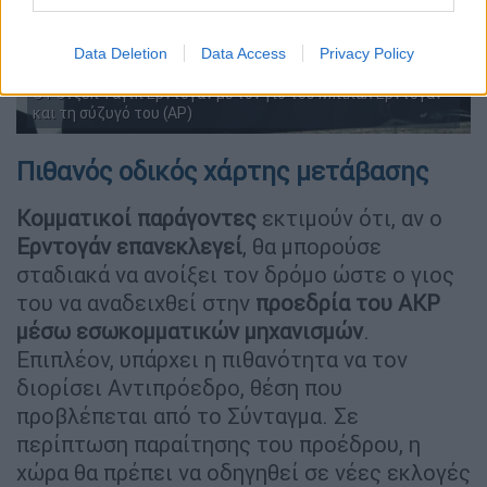
Data Deletion
Data Access
Privacy Policy
O Ρετζέπ Ταγίπ Ερντογάν με τον γιο του Μπιλάλ Ερντογάν
και τη σύζυγό του (ΑP)
Πιθανός οδικός χάρτης μετάβασης
Κομματικοί παράγοντες
εκτιμούν ότι, αν ο
Ερντογάν επανεκλεγεί
, θα μπορούσε
σταδιακά να ανοίξει τον δρόμο ώστε ο γιος
του να αναδειχθεί στην
προεδρία του AKP
μέσω εσωκομματικών μηχανισμών
.
Επιπλέον, υπάρχει η πιθανότητα να τον
διορίσει Αντιπρόεδρο, θέση που
προβλέπεται από το Σύνταγμα. Σε
περίπτωση παραίτησης του προέδρου, η
χώρα θα πρέπει να οδηγηθεί σε νέες εκλογές