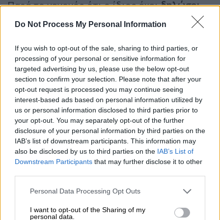
Παρά το γεγονός ότι ο ίδιος έχει
δηλώσει
επανειλημμένα
πως δε διαθέτει άμεσες
Do Not Process My Personal Information
πολιτικές φιλοδοξίες, φέρεται να λαμβάνει
άτυπη εκπαίδευση ηγεσίας
και να
If you wish to opt-out of the sale, sharing to third parties, or
αναπτύσσει
ένα δίκτυο πιστών
processing of your personal or sensitive information for
υποστηρικτών
. Σύμφωνα με τις ίδιες πηγές,
targeted advertising by us, please use the below opt-out
section to confirm your selection. Please note that after your
εμπλέκεται ήδη στις διαδικασίες
επιλογής
opt-out request is processed you may continue seeing
αξιωματούχων τόσο στο AKP
όσο και στον
interest-based ads based on personal information utilized by
κρατικό μηχανισμό, ένδειξη ότι ο ρόλος του
us or personal information disclosed to third parties prior to
ενισχύεται σταδιακά για να αποφευχθούν
your opt-out. You may separately opt-out of the further
disclosure of your personal information by third parties on the
αντιδράσεις από το εκλογικό σώμα.
IAB’s list of downstream participants. This information may
also be disclosed by us to third parties on the
IAB’s List of
Downstream Participants
that may further disclose it to other
third parties.
Please note that this website/app uses one or more Google
Personal Data Processing Opt Outs
services and may gather and store information including but
not limited to your visit or usage behaviour. You may click to
I want to opt-out of the Sharing of my
personal data.
grant or deny consent to Google and its third-party tags to