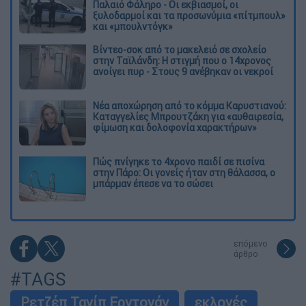
Παλαιό Φάληρο - Οι εκβιασμοί, οι
ξυλοδαρμοί και τα προσωνύμια «πίτμπουλ»
και «μπουλντόγκ»
Βίντεο-σοκ από το μακελειό σε σχολείο
στην Ταϊλάνδη: Η στιγμή που ο 14χρονος
ανοίγει πυρ - Στους 9 ανέβηκαν οι νεκροί
Νέα αποχώρηση από το κόμμα Καρυστιανού:
Καταγγελίες Μπρουτζάκη για «αυθαιρεσία,
φίμωση και δολοφονία χαρακτήρων»
Πώς πνίγηκε το 4χρονο παιδί σε πισίνα
στην Πάρο: Οι γονείς ήταν στη θάλασσα, ο
μπάρμαν έπεσε να το σώσει
επόμενο
άρθρο
#TAGS
Ρετζέπ Ταγίπ Ερντογάν
εκλογές