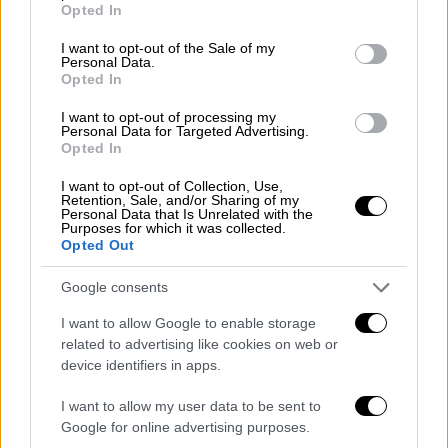
Opted In
use your data for below specified purposes in below Google
consent section.
I want to opt-out of the Sale of my
Personal Data.
Opted In
I want to opt-out of processing my
Ο γιος του Ρετζέπ Ταγίπ Ερντογάν, Μπιλάλ Ερντογάν (ΑP)
Personal Data for Targeted Advertising.
Opted In
Η δημόσια παρουσία του
I want to opt-out of Collection, Use,
Μπιλάλ χτίζεται προσεκτικά
Retention, Sale, and/or Sharing of my
Personal Data that Is Unrelated with the
Purposes for which it was collected.
Αν και βάσει του Συντάγματος ο Ερντογάν
Opted Out
διανύει την
τελευταία του θητεία έως το
Google consents
2028
, υπάρχουν επιλογές για την παράταση
της παραμονής του στην εξουσία, όπως οι
I want to allow Google to enable storage
related to advertising like cookies on web or
πρόωρες
εκλογές ή η αλλαγή του
device identifiers in apps.
συνταγματικού πλαισίου
. Το περιβάλλον
εντός του AKP εμφανίζεται θετικό σε μια
I want to allow my user data to be sent to
τέτοια προοπτική.
Google for online advertising purposes.