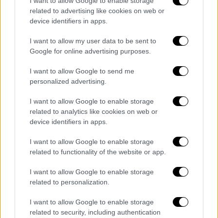
I want to allow Google to enable storage
related to advertising like cookies on web or
device identifiers in apps.
I want to allow my user data to be sent to
Google for online advertising purposes.
I want to allow Google to send me
personalized advertising.
I want to allow Google to enable storage
Ελλάδα
|
19.04.2025 06:30
related to analytics like cookies on web or
device identifiers in apps.
«Καμπανάκι» για ιδιοκτήτες και
ενοικιαστές: Στις 30 Απριλίου λήγει η
I want to allow Google to enable storage
προθεσμία για τους καθαρισμούς των
related to functionality of the website or app.
οικοπέδων
I want to allow Google to enable storage
Έως την 30η Απριλίου θα πρέπει να έχουν
related to personalization.
ολοκληρωθεί οι καθαρισμοί των
οικοπεδικών και λοιπών ακάλυπτων χώρων
I want to allow Google to enable storage
related to security, including authentication