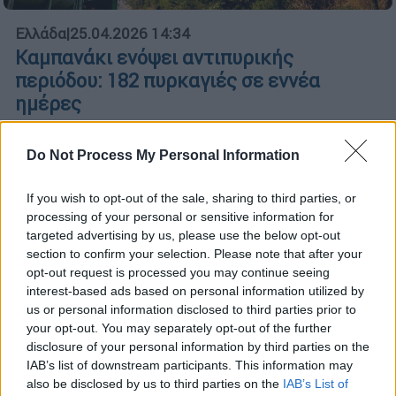
Ελλάδα
|
25.04.2026 14:34
Καμπανάκι ενόψει αντιπυρικής
περιόδου: 182 πυρκαγιές σε εννέα
ημέρες
«Καμπανάκι» αυτός ο αριθμός σύμφωνα με
τον πρόεδρο της Ένωσης Αξιωματικών
Do Not Process My Personal Information
Πυροσβεστικού Σώματος
If you wish to opt-out of the sale, sharing to third parties, or
processing of your personal or sensitive information for
targeted advertising by us, please use the below opt-out
section to confirm your selection. Please note that after your
opt-out request is processed you may continue seeing
interest-based ads based on personal information utilized by
us or personal information disclosed to third parties prior to
your opt-out. You may separately opt-out of the further
disclosure of your personal information by third parties on the
IAB’s list of downstream participants. This information may
also be disclosed by us to third parties on the
IAB’s List of