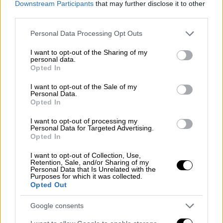
Downstream Participants
that may further disclose it to other
third parties.
Please note that this website/app uses one or more Google
Personal Data Processing Opt Outs
services and may gather and store information including but
not limited to your visit or usage behaviour. You may click to
I want to opt-out of the Sharing of my
personal data.
Ελλάδα
|
11.11.2025 05:40
grant or deny consent to Google and its third-party tags to
Opted In
Στάχτη για άλλη μια χρονιά η Ελλάδα:
use your data for below specified purposes in below Google
consent section.
39% αυξημένος αριθμός πυρκαγιών -
I want to opt-out of the Sale of my
Personal Data.
Μισό εκατ. στρέμματα αποτεφρωμένα
Opted In
Πάνω από 290.000 στρέμματα δασικής
I want to opt-out of processing my
βλάστησης επηρεάστηκαν σημαντικά, ενώ
Personal Data for Targeted Advertising.
Opted In
130.000 στρέμματα αφορούν διπλοκαμένες
εκτάσεις
I want to opt-out of Collection, Use,
Retention, Sale, and/or Sharing of my
Personal Data that Is Unrelated with the
Purposes for which it was collected.
Opted Out
Google consents