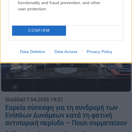
functionality and fraud prevention, and other
user protection.
CONFIRM
Data Deletion
Data Access
Privacy Policy
Ελλάδα
|
17.04.2025 18:21
Ευρεία σύσκεψη για τη συνδρομή των
Ενόπλων Δυνάμεων κατά τη φετινή
αντιπυρική περίοδο – Ποιοι συμμετείχαν