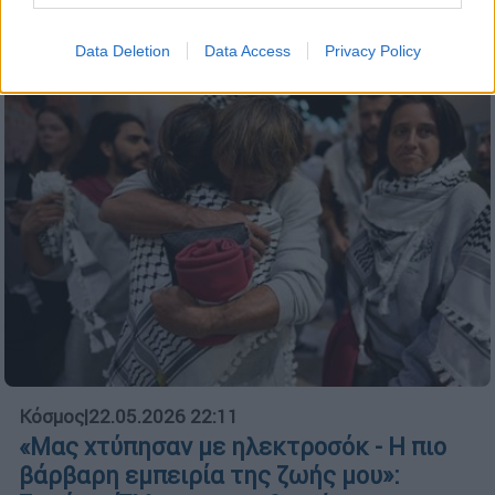
οργάνωση στα Βορίζια
Data Deletion
Data Access
Privacy Policy
Κόσμος
|
22.05.2026 22:11
«Μας χτύπησαν με ηλεκτροσόκ - Η πιο
βάρβαρη εμπειρία της ζωής μου»: