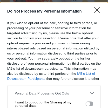
Do Not Process My Personal Information
Αθλητισμός
|
22.05.2026 23:00
Final Four 2026: Σούπερ Μάριο οδήγησε
If you wish to opt-out of the sale, sharing to third parties, or
την «πληγωμένη» Ρεάλ στον τελικό με
processing of your personal or sensitive information for
100άρα
targeted advertising by us, please use the below opt-out
section to confirm your selection. Please note that after your
Η ομάδα της Μαδρίτης επικράτησε με
opt-out request is processed you may continue seeing
σχετική άνεση της Βαλένθια στον δεύτερο
interest-based ads based on personal information utilized by
ημιτελικό του Final Four της Αθήνας και θα
us or personal information disclosed to third parties prior to
διεκδικήσει το βαρύτιμο τρόπαιο της
your opt-out. You may separately opt-out of the further
Euroleague κόντρα στον Ολυμπιακό το
disclosure of your personal information by third parties on the
IAB’s list of downstream participants. This information may
βράδυ της Κυριακής (24/5, 21:00)
also be disclosed by us to third parties on the
IAB’s List of
Downstream Participants
that may further disclose it to other
third parties.
Please note that this website/app uses one or more Google
Personal Data Processing Opt Outs
services and may gather and store information including but
not limited to your visit or usage behaviour. You may click to
I want to opt-out of the Sharing of my
personal data.
grant or deny consent to Google and its third-party tags to