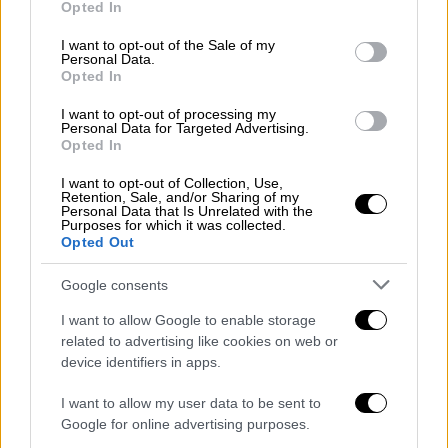
Opted In
use your data for below specified purposes in below Google
consent section.
I want to opt-out of the Sale of my
Personal Data.
Opted In
I want to opt-out of processing my
Personal Data for Targeted Advertising.
Opted In
I want to opt-out of Collection, Use,
Retention, Sale, and/or Sharing of my
Ελλάδα
|
22.05.2026 22:43
Personal Data that Is Unrelated with the
Purposes for which it was collected.
Μεγαλώνει η αίθουσα για τη δίκη των
Opted Out
Τεμπών στο «Γαιόπολις» - Οι αλλαγές με
τη νέα κάτοψη
Google consents
I want to allow Google to enable storage
Aυξάνεται στα 452,01 τ.μ., την ώρα που στο
related to advertising like cookies on web or
ξεκίνημα της διαδικασίας, στις 23 Μαρτίου,
device identifiers in apps.
ο χώρος ήταν μόλις 283,75 τ.μ.
I want to allow my user data to be sent to
Google for online advertising purposes.