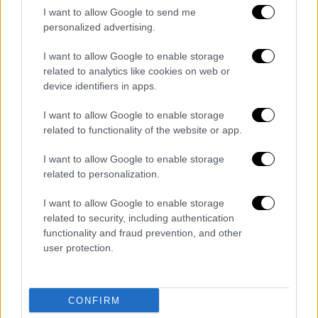
I want to allow Google to send me
personalized advertising.
I want to allow Google to enable storage
related to analytics like cookies on web or
device identifiers in apps.
I want to allow Google to enable storage
related to functionality of the website or app.
I want to allow Google to enable storage
related to personalization.
I want to allow Google to enable storage
Ελλάδα
|
22.05.2026 22:29
related to security, including authentication
Κρήτη: Στη φυλακή οι δύο
functionality and fraud prevention, and other
κατηγορούμενοι της οικογενειακής
user protection.
«μαφίας» - Τι γίνεται με τον τρίτο
Προφυλακιστέοι κρίθηκαν οι δύο από τους
CONFIRM
τρεις κατηγορουμένους για την εγκληματική