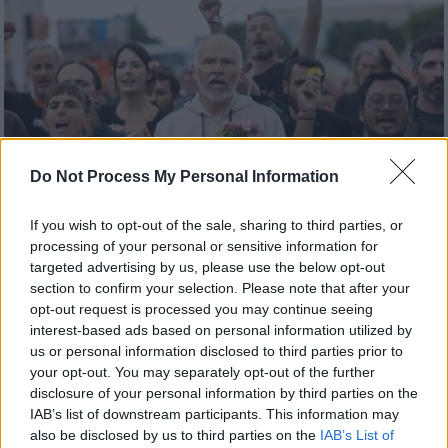
Do Not Process My Personal Information
If you wish to opt-out of the sale, sharing to third parties, or
processing of your personal or sensitive information for
Ελλάδα
|
01.05.2026 22:00
targeted advertising by us, please use the below opt-out
Global Sumud Flotilla: 176 ακτιβιστές
section to confirm your selection. Please note that after your
opt-out request is processed you may continue seeing
στην Κρήτη, οι 36 στο νοσοκομείο - Οι
interest-based ads based on personal information utilized by
ανακοινώσεις ΥΠΕΞ και March To Gaza
us or personal information disclosed to third parties prior to
your opt-out. You may separately opt-out of the further
Σύμφωνα με πληροφορίες του ethnos.gr,
disclosure of your personal information by third parties on the
μεταφέρθηκαν με το ισραηλινό αρματαγωγό
IAB’s list of downstream participants. This information may
«Nahshon» ανοιχτά του λιμανιού στο παλιό
also be disclosed by us to third parties on the
IAB’s List of