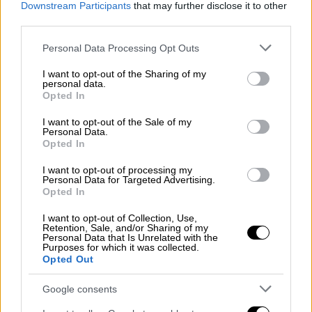
εργοστάσιο της ΔΕΗ στον Αθερινόλακκο
Downstream Participants
that may further disclose it to other
Σητείας
third parties.
Please note that this website/app uses one or more Google
Personal Data Processing Opt Outs
services and may gather and store information including but
not limited to your visit or usage behaviour. You may click to
I want to opt-out of the Sharing of my
personal data.
grant or deny consent to Google and its third-party tags to
Opted In
use your data for below specified purposes in below Google
consent section.
I want to opt-out of the Sale of my
Personal Data.
Opted In
I want to opt-out of processing my
Personal Data for Targeted Advertising.
Opted In
I want to opt-out of Collection, Use,
Retention, Sale, and/or Sharing of my
Personal Data that Is Unrelated with the
Purposes for which it was collected.
Opted Out
Ελλάδα
|
01.05.2026 21:43
Google consents
Κλήρωση Eurojackpot: Οι αριθμοί που
κερδίζουν 55 εκατ. ευρώ