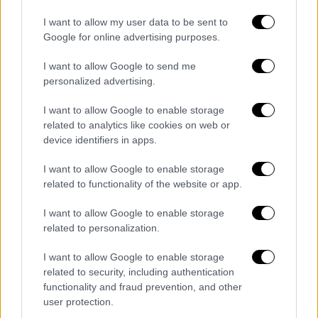
Πολιτική
|
30.10.2025 14:00
I want to allow my user data to be sent to
Εσωκομματική κόντρα με... μπηχτές
Google for online advertising purposes.
μεταξύ Μπακογιάννη και Κικίλια για την
ΕΔΕ στον Λιμενάρχη Χανίων
I want to allow Google to send me
personalized advertising.
«Η εξουσία ασκείται με ανθρωπιά όχι
αλαζονικά» το μήνυμα της Μπακογιάννη -
I want to allow Google to enable storage
«Έχουμε κράτος δικαίου, όχι καφενείο
related to analytics like cookies on web or
device identifiers in apps.
φίλων και γνωστών» η απάντηση Κικίλια
I want to allow Google to enable storage
related to functionality of the website or app.
I want to allow Google to enable storage
related to personalization.
I want to allow Google to enable storage
related to security, including authentication
functionality and fraud prevention, and other
user protection.