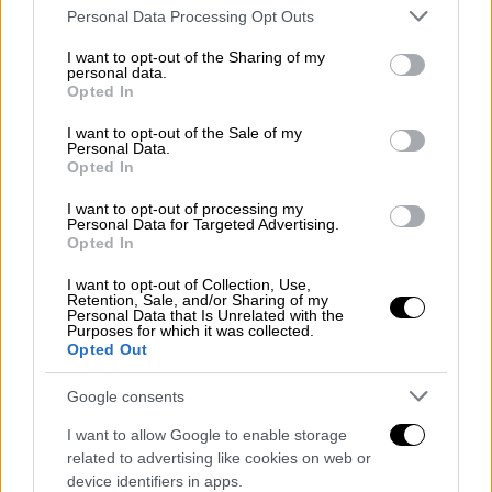
Πειραιά - Της ακρωτηρίασαν το πόδι
Please note that this website/app uses one or more Google
Personal Data Processing Opt Outs
services and may gather and store information including but
Η γυναίκα υπέστη ακρωτηριασμό στο πόδι
not limited to your visit or usage behaviour. You may click to
I want to opt-out of the Sharing of my
και νοσηλεύεται διασωληνωμένη στο
personal data.
grant or deny consent to Google and its third-party tags to
Opted In
Αττικό νοσοκομείο
use your data for below specified purposes in below Google
consent section.
I want to opt-out of the Sale of my
Personal Data.
Opted In
I want to opt-out of processing my
Personal Data for Targeted Advertising.
Opted In
I want to opt-out of Collection, Use,
Retention, Sale, and/or Sharing of my
Personal Data that Is Unrelated with the
Purposes for which it was collected.
Opted Out
Google consents
I want to allow Google to enable storage
related to advertising like cookies on web or
device identifiers in apps.