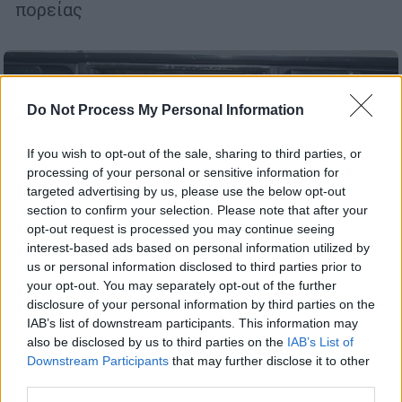
πορείας
Do Not Process My Personal Information
If you wish to opt-out of the sale, sharing to third parties, or
processing of your personal or sensitive information for
targeted advertising by us, please use the below opt-out
section to confirm your selection. Please note that after your
opt-out request is processed you may continue seeing
interest-based ads based on personal information utilized by
us or personal information disclosed to third parties prior to
your opt-out. You may separately opt-out of the further
disclosure of your personal information by third parties on the
IAB’s list of downstream participants. This information may
Ελλάδα
|
31.10.2025 10:56
also be disclosed by us to third parties on the
IAB’s List of
Σε σοβαρή κατάσταση η 72χρονη που
Downstream Participants
that may further disclose it to other
third parties.
παρασύρθηκε από λεωφορείο στον