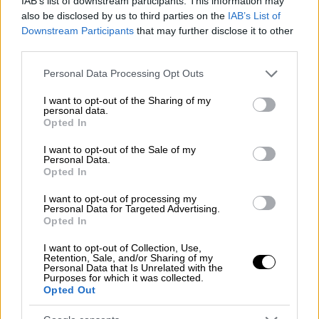
IAB’s list of downstream participants. This information may
also be disclosed by us to third parties on the
IAB’s List of
Downstream Participants
that may further disclose it to other
third parties.
Please note that this website/app uses one or more Google
Personal Data Processing Opt Outs
services and may gather and store information including but
not limited to your visit or usage behaviour. You may click to
I want to opt-out of the Sharing of my
personal data.
grant or deny consent to Google and its third-party tags to
Opted In
use your data for below specified purposes in below Google
consent section.
I want to opt-out of the Sale of my
Personal Data.
Opted In
I want to opt-out of processing my
Personal Data for Targeted Advertising.
Opted In
Ελλάδα
|
03.12.2025 22:17
Κλιμακώνουν τις κινητοποιήσεις οι
I want to opt-out of Collection, Use,
Retention, Sale, and/or Sharing of my
αγρότες και ενισχύουν τα μπλόκα – Σε
Personal Data that Is Unrelated with the
πολιορκία τα τελωνεία
Purposes for which it was collected.
Opted Out
Οι αγρότες δηλώνουν αποφασισμένοι να