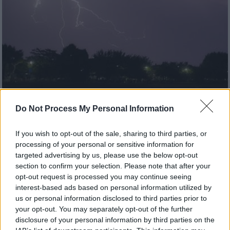
Καιρός
|
03.12.2025 22:31
Do Not Process My Personal Information
Ξεκίνησε η επέλαση της νέας
κακοκαιρίας: Σε «κόκκινο συναγερμό» η
If you wish to opt-out of the sale, sharing to third parties, or
Αττική και άλλες 8 περιφέρειες - Δείτε
processing of your personal or sensitive information for
targeted advertising by us, please use the below opt-out
live την πορεία
section to confirm your selection. Please note that after your
Ισχυρές καταιγίδες και θυελλώδεις άνεμοι
opt-out request is processed you may continue seeing
interest-based ads based on personal information utilized by
μέχρι το Σάββατο - Κίνδυνος και για
us or personal information disclosed to third parties prior to
πλημμυρικά φαινόμενα
your opt-out. You may separately opt-out of the further
disclosure of your personal information by third parties on the