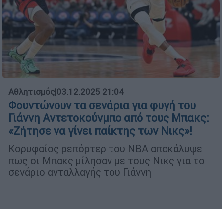
Αθλητισμός
|
03.12.2025 21:04
Φουντώνουν τα σενάρια για φυγή του
Γιάννη Αντετοκούνμπο από τους Μπακς:
«Ζήτησε να γίνει παίκτης των Νικς»!
Κορυφαίος ρεπόρτερ του ΝΒΑ αποκάλυψε
πως οι Μπακς μίλησαν με τους Νικς για το
σενάριο ανταλλαγής του Γιάννη