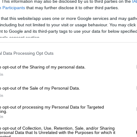
. This information may also be disclosed by us to third parties on the
IA
Participants
that may further disclose it to other third parties.
 that this website/app uses one or more Google services and may gath
Ελλάδα
|
31.10.2025 22:52
including but not limited to your visit or usage behaviour. You may click 
Συναγερμός στου Δελφούς:
 to Google and its third-party tags to use your data for below specifi
Τουρίστες μπούκαραν και
ogle consent section.
έκλεψαν αντικείμενο που έμοιαζε
με αρχαία πέτρα
l Data Processing Opt Outs
Οι φύλακες ζήτησαν να ανοίξουν τα
o opt-out of the Sharing of my personal data.
σακίδιά τους, κάτι που τελικά έκανε
In
μόνο ο 31χρονος
o opt-out of the Sale of my Personal Data.
In
Ελλάδα
|
31.10.2025 22:46
to opt-out of processing my Personal Data for Targeted
ing.
«Αναστενάζει» η επαρχία για το
In
«λουκέτο» σε 204 καταστήματα
o opt-out of Collection, Use, Retention, Sale, and/or Sharing
ΕΛΤΑ - Η «μαύρη τρύπα» και ο
ersonal Data that Is Unrelated with the Purposes for which it
lected.