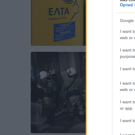
Opted 
Google 
I want t
web or d
I want t
purpose
I want 
I want t
web or d
I want t
or app.
I want t
I want t