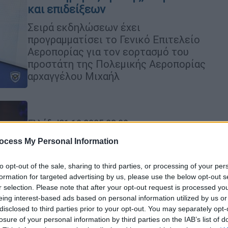
και επιδείξεων
Σειρά εκδηλώσεων έχει
προγραμματίσει το Γενικό Επιτελείο
Αεροπορίας για τον εορτασμό του
προστάτη της Πολεμικής Αεροπορίας
αρχαγγέλου Μιχαήλ
Ελλάδα
|
31.10.2025 23:00
Κινηματογραφική καταδίωξη
ocess My Personal Information
μεθυσμένου οδηγού στην
Περιφερειακή Υμηττού - Έτρεχε
to opt-out of the sale, sharing to third parties, or processing of your per
με 156 χλμ/ώρα
formation for targeted advertising by us, please use the below opt-out s
r selection. Please note that after your opt-out request is processed y
Ο συλληφθείς οδηγήθηκε στον
eing interest-based ads based on personal information utilized by us or
αρμόδιο Εισαγγελέα
disclosed to third parties prior to your opt-out. You may separately opt-
losure of your personal information by third parties on the IAB’s list of