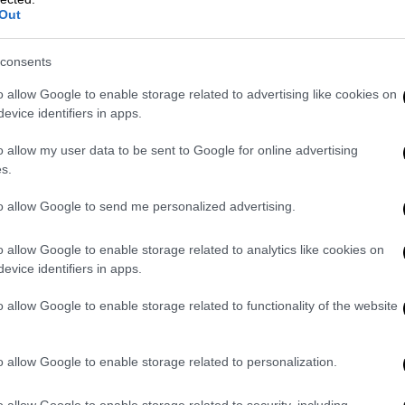
αγροτικός ταχυδρόμος
Out
Το κλείσιμο 204 καταστημάτων ΕΛΤΑ
προκαλεί έντονες αντιδράσεις στην
consents
περιφέρεια λόγω περιορισμένης
o allow Google to enable storage related to advertising like cookies on
πρόσβασης σε βασικές υπηρεσίες
evice identifiers in apps.
o allow my user data to be sent to Google for online advertising
s.
Ελλάδα
|
31.10.2025 22:35
to allow Google to send me personalized advertising.
Επεισόδια στα Εξάρχεια μετά από
o allow Google to enable storage related to analytics like cookies on
πορεία στο κέντρο της Αθήνας
evice identifiers in apps.
Όπως έγινε γνωστό από την ΕΛΑΣ,
o allow Google to enable storage related to functionality of the website
έγιναν 14 προσαγωγές ατόμων από τα
επεισόδια
o allow Google to enable storage related to personalization.
o allow Google to enable storage related to security, including