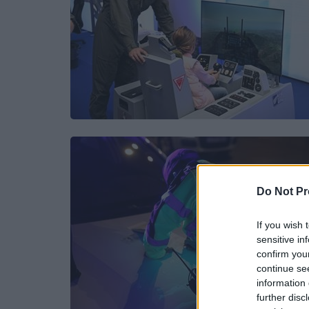
Do Not Pr
If you wish 
sensitive in
confirm you
continue se
information 
further disc