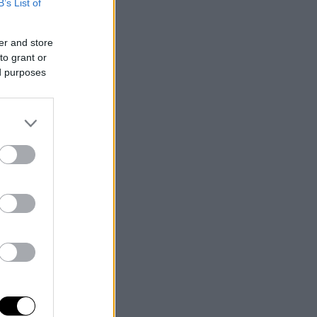
B’s List of
er and store
to grant or
ed purposes