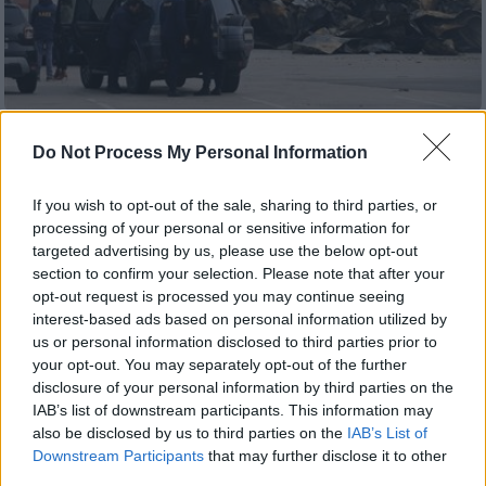
Ελλάδα
|
13.02.2026 22:43
Do Not Process My Personal Information
Ραγδαίες εξελίξεις για «Βιολάντα»:
Διευρύνεται ο κύκλος των
If you wish to opt-out of the sale, sharing to third parties, or
εμπλεκόμενων - Έρχονται
processing of your personal or sensitive information for
targeted advertising by us, please use the below opt-out
κακουργηματικές διώξεις
section to confirm your selection. Please note that after your
Το κατηγορητήριο πλέον βαραίνει
opt-out request is processed you may continue seeing
σημαντικά με την προσθήκη αδικημάτων
interest-based ads based on personal information utilized by
us or personal information disclosed to third parties prior to
κακουργηματικού χαρακτήρα, όπως η έκρηξη
your opt-out. You may separately opt-out of the further
και ο εμπρησμός με ενδεχόμενο δόλο
disclosure of your personal information by third parties on the
IAB’s list of downstream participants. This information may
also be disclosed by us to third parties on the
IAB’s List of
Downstream Participants
that may further disclose it to other
third parties.