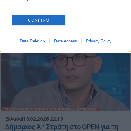
Νέα επιστημονική ανακάλυψη για το
εσωτερικό της Γης
CONFIRM
Data Deletion
Data Access
Privacy Policy
Ελλάδα
|
13.02.2026 22:13
Δήμαρχος Άη Στράτη στo OPEN για τη