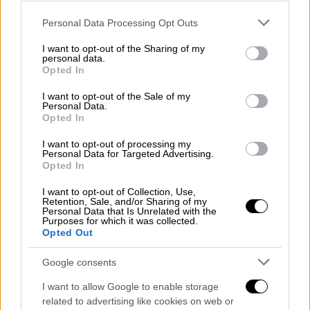
Please note that this website/app uses one or more Google
Personal Data Processing Opt Outs
services and may gather and store information including but
not limited to your visit or usage behaviour. You may click to
I want to opt-out of the Sharing of my
personal data.
grant or deny consent to Google and its third-party tags to
Opted In
use your data for below specified purposes in below Google
consent section.
I want to opt-out of the Sale of my
Personal Data.
Opted In
I want to opt-out of processing my
Personal Data for Targeted Advertising.
Opted In
Τηλεόραση
|
13.02.2026 22:30
I want to opt-out of Collection, Use,
Αυτή είναι η εμφάνιση του Good Job
Retention, Sale, and/or Sharing of my
Personal Data that Is Unrelated with the
Nicky στον Β' Ημιτελικό - Ένα από τα
Purposes for which it was collected.
Opted Out
φαβορί για νίκη
Ο γιος του Γιάννη Πάριου και της Σοφίας
Google consents
Αλιμπέρτη ξεχωρίζει για την ιδιαίτερη
I want to allow Google to enable storage
φωνή του
related to advertising like cookies on web or