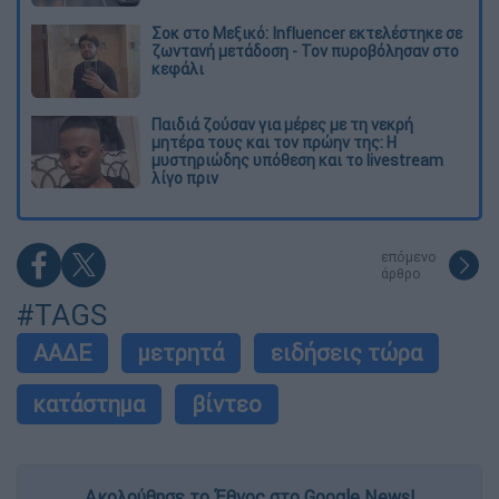
Σοκ στο Μεξικό: Influencer εκτελέστηκε σε
ζωντανή μετάδοση - Τον πυροβόλησαν στο
κεφάλι
Παιδιά ζούσαν για μέρες με τη νεκρή
μητέρα τους και τον πρώην της: Η
μυστηριώδης υπόθεση και το livestream
λίγο πριν
επόμενο
άρθρο
#TAGS
ΑΑΔΕ
μετρητά
ειδήσεις τώρα
κατάστημα
βίντεο
Ακολούθησε το Έθνος στο Google News!