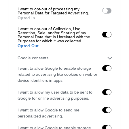
43 εκατ. ευρώ
, σύμφωνα με την ΑΑΔΕ.
I want to opt-out of processing my
Personal Data for Targeted Advertising.
Στις έρευνες αυτές εντοπίστηκαν
έγγραφα
Opted In
και δικαιολογητικά ταυτοποίησης
για 205
I want to opt-out of Collection, Use,
φαινομενικά υπεύθυνους εταιριών (κυρίως
Retention, Sale, and/or Sharing of my
Personal Data that Is Unrelated with the
αλλοδαποί), τους οποίους χρησιμοποιούσε
Purposes for which it was collected.
το κύκλωμα, για να εμφανίζονται σαν
Opted Out
υπεύθυνοι των 380 επιχειρήσεων, μεταξύ
Google consents
των οποίων και γνωστής αλυσίδας γρήγορου
φαγητού.
I want to allow Google to enable storage
related to advertising like cookies on web or
device identifiers in apps.
I want to allow my user data to be sent to
Google for online advertising purposes.
I want to allow Google to send me
personalized advertising.
I want to allow Google to enable storage