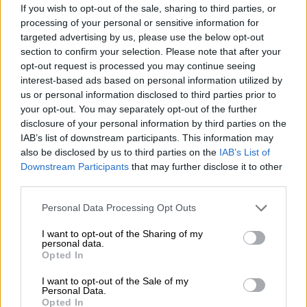
βρισκόταν σε ένα από τα
καταστήματα
If you wish to opt-out of the sale, sharing to third parties, or
γνωστής αλυσίδας γρήγορου φαγητού
που
processing of your personal or sensitive information for
εμπλέκεται στο κύκλωμα.
targeted advertising by us, please use the below opt-out
section to confirm your selection. Please note that after your
opt-out request is processed you may continue seeing
ΔΙΑΒΑΣΤΕ ΕΠΙΣΗΣ
interest-based ads based on personal information utilized by
us or personal information disclosed to third parties prior to
Ελλάδα
|
13.02.2026 21:28
your opt-out. You may separately opt-out of the further
disclosure of your personal information by third parties on the
Τρόμος στο Κατάκολο: Τεράστιος
IAB’s list of downstream participants. This information may
βράχος απειλεί σπίτια - Εκκενώθηκαν
also be disclosed by us to third parties on the
IAB’s List of
δέκα κατοικίες
Downstream Participants
that may further disclose it to other
third parties.
Please note that this website/app uses one or more Google
Personal Data Processing Opt Outs
services and may gather and store information including but
Παρόμοιες έρευνες εξελίχθησαν ταυτόχρονα
not limited to your visit or usage behaviour. You may click to
I want to opt-out of the Sharing of my
personal data.
σε συνολικά 11 κατοικίες, στο πλαίσιο της
grant or deny consent to Google and its third-party tags to
Opted In
εξάρθρωσης του κυκλώματος με τις 380
use your data for below specified purposes in below Google
consent section.
επιχειρήσεις – «βιτρίνα», οι οποίες είχαν
I want to opt-out of the Sale of my
Personal Data.
καρπωθεί
ΦΠΑ και ασφαλιστικές εισφορές
Opted In