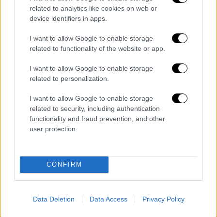
related to analytics like cookies on web or
device identifiers in apps.
I want to allow Google to enable storage
Συνολικά εντοπίστηκαν 110 τραπεζικές
related to functionality of the website or app.
κάρτες, 110 εταιρικές σφραγίδες, συσκευές
POS, ηλεκτρονικός εξοπλισμός και μετρητά
I want to allow Google to enable storage
100.000 ευρώ
.
related to personalization.
Ως
επικεφαλής
του κυκλώματος φέρονται
10
I want to allow Google to enable storage
related to security, including authentication
Έλληνες και ένας αλλοδαπός
, οι οποίοι και
functionality and fraud prevention, and other
συνελήφθησαν, μετά από συντονισμένη
user protection.
επιχείρηση, στα σπίτια τους τις πρώτες
πρωινές ώρες και έως το μεσημέρι της
περασμένης Πέμπτης.
CONFIRM
Data Deletion
Data Access
Privacy Policy
Τα σχολιά σας δημοσιεύονται άμεσα με δική σας ευθύνη. Το
ΕΘΝΟΣ θα παρεμβαίνει και τα προσβλητικά σχόλια θα