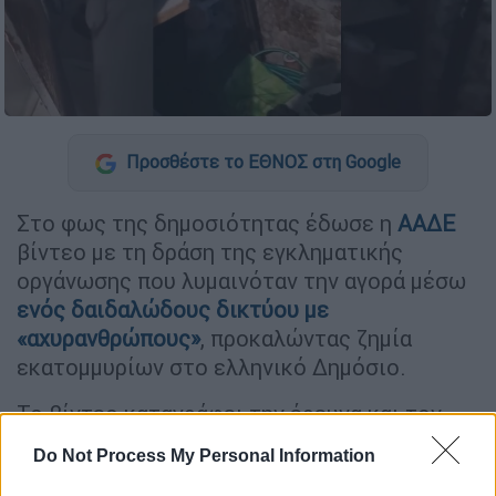
Προσθέστε το ΕΘΝΟΣ στη Google
Στο φως της δημοσιότητας έδωσε η
ΑΑΔΕ
βίντεο με τη δράση της εγκληματικής
οργάνωσης που λυμαινόταν την αγορά μέσω
ενός δαιδαλώδους δικτύου με
«αχυρανθρώπους»
, προκαλώντας ζημία
εκατομμυρίων στο ελληνικό Δημόσιο.
Το βίντεο καταγράφει την έρευνα και τον
εντοπισμό φακέλων και άλλων συσκευασιών
Do Not Process My Personal Information
με μετρητά σε
ειδική κρύπτη
, η οποία