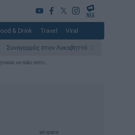
ood & Drink
Travel
Viral
ός στον Λυκαβηττό: Σορός σε προχωρημένη σήψ
τούσε να πάει σπίτι...