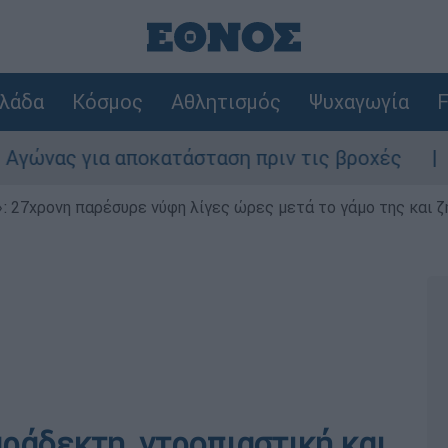
λάδα
Κόσμος
Αθλητισμός
Ψυχαγωγία
F
α αποκατάσταση πριν τις βροχές
Συναγερμ
 27χρονη παρέσυρε νύφη λίγες ώρες μετά το γάμο της και ζη
άδεκτη, ντροπιαστική και