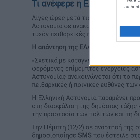
Τι ανέφερε η ΕΛΑΣ
authenti
Λίγες ώρες μετά τις
καταγγελίες τη
Αστυνομία σε ανακοίνωσή της ανέφε
τυχόν πειθαρχικές ή ποινικές ευθύν
Η απάντηση της ΕΛΑΣ
«Σχετικά με καταγγελία προέδρου κό
φερόμενες επίμεμπτες ενέργειες αστ
Αστυνομίας ανακοινώνεται ότι το πε
πειθαρχικές ή ποινικές ευθύνες των
Η Ελληνική Αστυνομία παραμένει πρ
στη διασφάλιση της δημόσιας τάξης 
την προστασία των πολιτών και τη δι
Την Πέμπτη (12/2) σε ανάρτησή της 
δημοσιοποίησε
SMS
που έστειλε στ