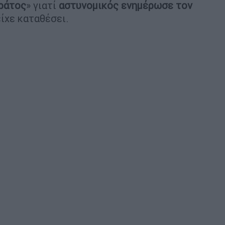
ράτος
» γιατί
αστυνομικός ενημέρωσε τον
είχε καταθέσει.