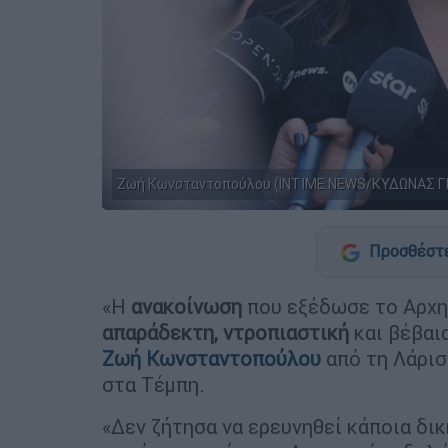
Ζωή Κωνσταντοπούλου (INTIME NEWS/ΚΥΔΩΝΑΣ Γ
Προσθέστε
«Η
ανακοίνωση
που εξέδωσε το Αρχηγ
απαράδεκτη, ντροπιαστική
και βέβαι
Ζωή Κωνσταντοπούλου
από τη Λάρισα
στα Τέμπη.
«Δεν ζήτησα να ερευνηθεί κάποια δικ