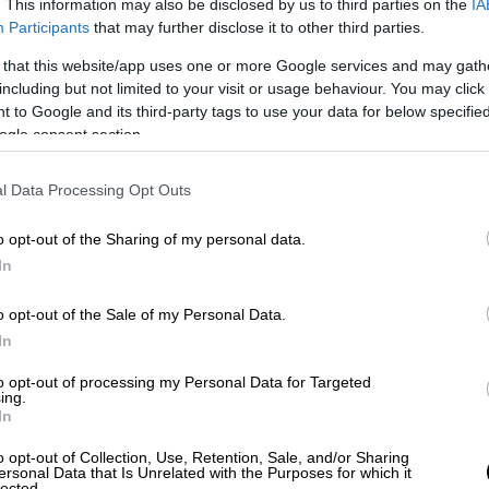
. This information may also be disclosed by us to third parties on the
IA
πευθείας επικοινωνία με την αστυνομική
Participants
that may further disclose it to other third parties.
, της αρχής της διάκρισης των εξουσιών,
 that this website/app uses one or more Google services and may gath
ασίας.
including but not limited to your visit or usage behaviour. You may click 
 to Google and its third-party tags to use your data for below specifi
 όπου εκείνοι που θα έπρεπε να βρίσκονται
ogle consent section.
εωργιάδηδες
και αντίστοιχοι, φτάνουν να
οσιογράφους και όποιον ενοχλεί, σε μία
l Data Processing Opt Outs
α υπερασπιστούμε την Δημοκρατία».
o opt-out of the Sharing of my personal data.
In
o opt-out of the Sale of my Personal Data.
In
to opt-out of processing my Personal Data for Targeted
ing.
In
o opt-out of Collection, Use, Retention, Sale, and/or Sharing
ersonal Data that Is Unrelated with the Purposes for which it
lected.