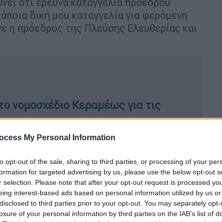
ώνει ότι ερευνά καταγγελία προέδρου
κάποια δική μου καταγγελία για φερόμενη
ε η πρόεδρος της Πλεύσης Ελευθερίας και
το νομοσχέδιο Κεραμέως για τις
ocess My Personal Information
ΟΚ: Δεν παραιτούμαι - Με εξέλεξαν
to opt-out of the sale, sharing to third parties, or processing of your per
άποια κομματική επιτροπή
formation for targeted advertising by us, please use the below opt-out s
r selection. Please note that after your opt-out request is processed y
eing interest-based ads based on personal information utilized by us or
disclosed to third parties prior to your opt-out. You may separately opt-
losure of your personal information by third parties on the IAB’s list of
ν απερίφραστη δήλωση
του εν ενεργεία