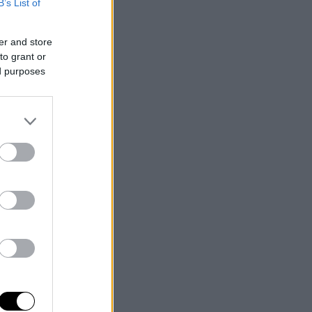
B’s List of
er and store
to grant or
ed purposes