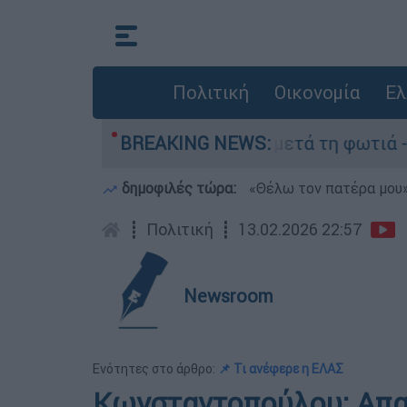
Πολιτική
Οικονομία
Ελ
» στο Πόρτο Γερμανό μετά τη φωτιά - Αγώνας γι
BREAKING NEWS:
δημοφιλές τώρα:
«Θέλω τον πατέρα μου»:
┋
Πολιτική
┋
13.02.2026 22:57
Newsroom
Ενότητες στο άρθρο:
📌 Τι ανέφερε η ΕΛΑΣ
Κωνσταντοπούλου: Απαρ