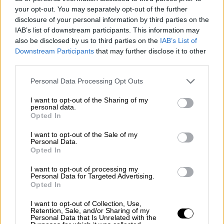
your opt-out. You may separately opt-out of the further
disclosure of your personal information by third parties on the
Πολιτική
|
31.12.2024 06:50
IAB’s list of downstream participants. This information may
Βουλή: Τι συνέβη το 2024 - Τα δύσκολα
also be disclosed by us to third parties on the
IAB’s List of
νομοσχέδια της κυβέρνησης και η
Downstream Participants
that may further disclose it to other
third parties.
αντιπολίτευση
Please note that this website/app uses one or more Google
Μια κοινοβουλευτική χρονιά με έντονες
Personal Data Processing Opt Outs
services and may gather and store information including but
πολιτικές ζυμώσεις και νέες προκλήσεις
not limited to your visit or usage behaviour. You may click to
I want to opt-out of the Sharing of my
φτάνει στο τέλος της
personal data.
grant or deny consent to Google and its third-party tags to
Opted In
use your data for below specified purposes in below Google
consent section.
I want to opt-out of the Sale of my
Personal Data.
Opted In
I want to opt-out of processing my
Personal Data for Targeted Advertising.
Opted In
I want to opt-out of Collection, Use,
Retention, Sale, and/or Sharing of my
Personal Data that Is Unrelated with the