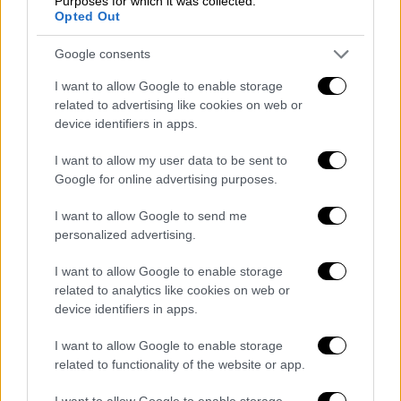
Purposes for which it was collected.
Opted Out
Google consents
I want to allow Google to enable storage
related to advertising like cookies on web or
Πολιτική
|
19.07.2024 06:45
device identifiers in apps.
«Πόλεμος» Φουντεδάκη και κυβέρνησης
I want to allow my user data to be sent to
μετά το «γαλάζιο» μπλόκο στον διορισμό
Google for online advertising purposes.
της - Τους κατηγορεί για ρεβανσισμό
I want to allow Google to send me
«Πόλεμος» έχει ξεσπάσει μεταξύ της
personalized advertising.
καθηγήτριας του ΑΠΘ Κατερίνας
Φουντεδάκη και της Κυβέρνησης αναφορικά
I want to allow Google to enable storage
με το μπλόκο των γαλάζιων βουλευτών
related to analytics like cookies on web or
device identifiers in apps.
I want to allow Google to enable storage
related to functionality of the website or app.
I want to allow Google to enable storage