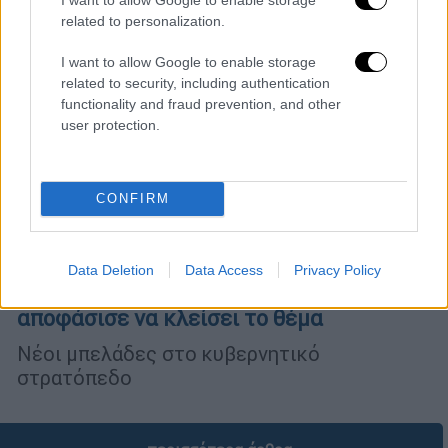
related to personalization.
I want to allow Google to enable storage
related to security, including authentication
functionality and fraud prevention, and other
user protection.
CONFIRM
Πολιτική
|
18.07.2024 06:15
«Γαλάζιο» αντάρτικο: Πώς «κάηκε» η
Data Deletion
Data Access
Privacy Policy
πρόταση Φουντεδάκη και ο Μητσοτάκης
αποφάσισε να κλείσει το θέμα
Νέοι μπελάδες στο κυβερνητικό
στρατόπεδο