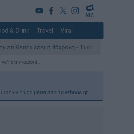
od & Drink
Travel
Viral
ει η 46χρονη - Τι αποκάλυψε στους αστυνομικούς
 νο1 στην καρδιά...
μμάτων τώρα μέσα από το ethnos.gr.