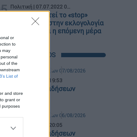
05
Πολιτική
|
07.07.2022 07:10
Τι σηματοδοτεί το «stop»
Μητσοτάκη στην εκλογολογία
και τι φέρνει η επόμενη μέρα
sonal or
ection to
ou may
POPULAR VIDEOS
 personal
out of the
 downstream
B’s List of
ντρικό...
|
07.08.2026 19:53
εντρικό δελτίο ειδήσεων
er and store
7/08/2026
to grant or
ed purposes
ντρικό...
|
06.08.2026 20:05
εντρικό δελτίο ειδήσεων