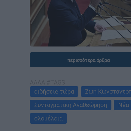
περισσότερα άρθρα
ΑΛΛΑ #TAGS
ειδήσεις τώρα
Ζωή Κωνσταντο
Συνταγματική Αναθεώρηση
Νέα 
ολομέλεια