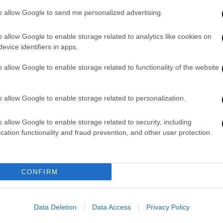
Δ
Για αντικοινοβουλευτική
to allow Google to send me personalized advertising.
συμπεριφορά θα εξεταστεί ο
βουλευτής της Νέας Δημοκρατίας
o allow Google to enable storage related to analytics like cookies on
evice identifiers in apps.
o allow Google to enable storage related to functionality of the website
Πολιτική
|
28.07.2026 18:46
«Αμετανόητος σεξιστής»: Νέα
o allow Google to enable storage related to personalization.
επίθεση Κυριαζίδη σε
Κωνσταντοπούλου - Παρέμβαση
o allow Google to enable storage related to security, including
Μενδώνη
cation functionality and fraud prevention, and other user protection.
Υπουργός Πολιτισμού και
αντιπολίτευση καταδίκασαν έντονα
τη νέα επίθεση του βουλευτή της
CONFIRM
Νέας Δημοκρατίας προς την πρόεδρο
της Πλεύσης Ελευθερίας
Data Deletion
Data Access
Privacy Policy