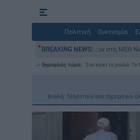
Πολιτική
Οικονομία
Ε
μερών - Νοσηλευόταν στη ΜΕΘ Νεογνών
BREAKING NEWS:
M
δημοφιλές τώρα:
Σου καίει το μυαλό: Το 
Βουλή: Τελευταία νέα σήμερα και ό