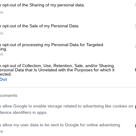
0
o opt-out of the Sharing of my personal data.
In
Πολιτική
|
29.07.2026 11:36
Επιτροπή Δεοντολογίας:
o opt-out of the Sale of my Personal Data.
Εισηγείται άρση ασυλίας της
Ώρ
In
Ζωής Κωνσταντοπούλου μετά τη
Ε
μήνυση Κουσουλού
to opt-out of processing my Personal Data for Targeted
π
ing.
In
Τι απαντά και τι ζητά με επιστολή της
η επικεφαλής της Πλεύσης
o opt-out of Collection, Use, Retention, Sale, and/or Sharing
ersonal Data that Is Unrelated with the Purposes for which it
Ελευθερίας
lected.
Out
ΑΠ
Κ
consents
Ι
Πολιτική
|
28.07.2026 21:19
o allow Google to enable storage related to advertising like cookies on
Κυριαζίδης: Στην Επιτροπή
evice identifiers in apps.
Δεοντολογίας με απόφαση
Κακλαμάνη για την επίθεση στην
o allow my user data to be sent to Google for online advertising
Δε
s.
Κωνσταντοπούλου