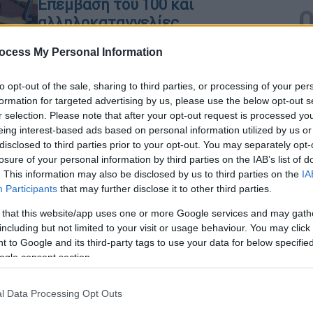
Επέμβαση του 100 και
αλληλοκαταγγελίες
Τι συνέβη στο κυλικείο των
ocess My Personal Information
αστυνομικών της Βουλής
to opt-out of the sale, sharing to third parties, or processing of your per
formation for targeted advertising by us, please use the below opt-out s
r selection. Please note that after your opt-out request is processed y
eing interest-based ads based on personal information utilized by us or
disclosed to third parties prior to your opt-out. You may separately opt-
Πολιτική
|
30.07.2026 12:08
losure of your personal information by third parties on the IAB’s list of
Αβραμόπουλος: Ομόφωνα υπέρ
. This information may also be disclosed by us to third parties on the
IA
Κε
της άρσης ασυλίας η Επιτροπή
Participants
that may further disclose it to other third parties.
Κ
Δεοντολογίας της Βουλής
 that this website/app uses one or more Google services and may gath
0
including but not limited to your visit or usage behaviour. You may click 
«Καμία σχέση δεν έχω με παράνομες
 to Google and its third-party tags to use your data for below specifi
πράξεις» δηλώνει στο υπόμνημά του
ogle consent section.
ο ίδιος
Κε
l Data Processing Opt Outs
Κ