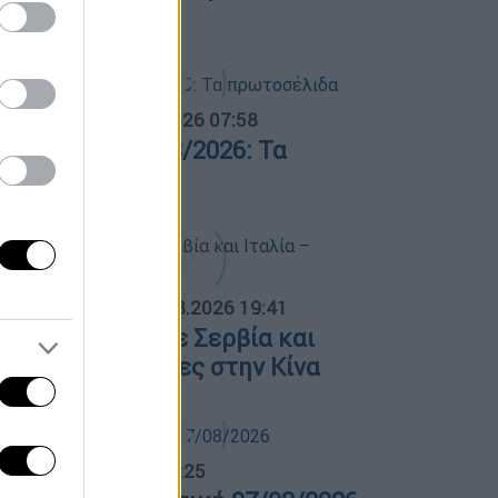
6/08/2026
α Ελλάδος...
|
07.08.2026 07:58
φημερίδες 07/08/2026: Τα
ρωτοσέλιδα
ΟΣΠΑΣΜΑΤΑ...
|
07.08.2026 19:41
όλαση φωτιάς σε Σερβία και
ταλία – Πλημμύρες στην Κίνα
λτίο...
|
07.08.2026 14:25