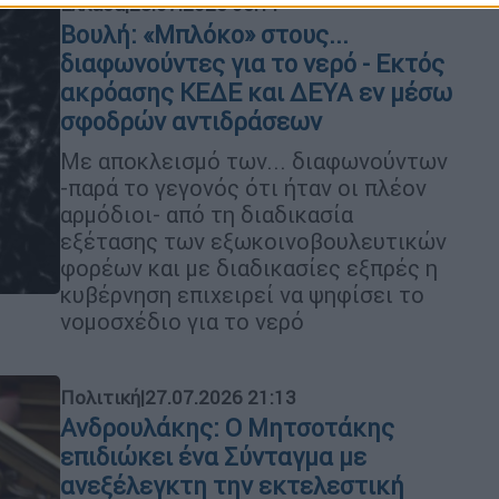
Ελλάδα
|
28.07.2026 06:11
Βουλή: «Μπλόκο» στους...
διαφωνούντες για το νερό - Εκτός
ακρόασης ΚΕΔΕ και ΔΕΥΑ εν μέσω
σφοδρών αντιδράσεων
Με αποκλεισμό των... διαφωνούντων
-παρά το γεγονός ότι ήταν οι πλέον
αρμόδιοι- από τη διαδικασία
εξέτασης των εξωκοινοβουλευτικών
φορέων και με διαδικασίες εξπρές η
κυβέρνηση επιχειρεί να ψηφίσει το
νομοσχέδιο για το νερό
Πολιτική
|
27.07.2026 21:13
Ανδρουλάκης: Ο Μητσοτάκης
επιδιώκει ένα Σύνταγμα με
ανεξέλεγκτη την εκτελεστική