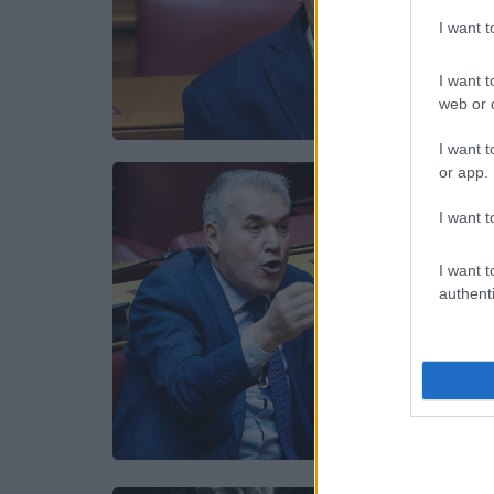
I want 
I want t
web or d
I want t
or app.
I want t
I want t
authenti