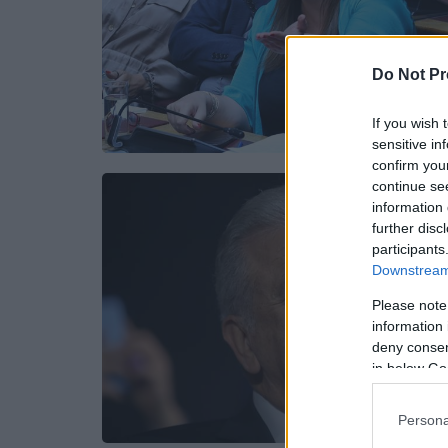
Do Not Pr
If you wish 
sensitive in
confirm you
continue se
information 
further disc
participants
Downstream 
Please note
information 
deny consent
in below Go
Persona