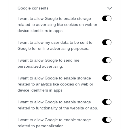
Google consents
I want to allow Google to enable storage
related to advertising like cookies on web or
device identifiers in apps.
I want to allow my user data to be sent to
Google for online advertising purposes.
I want to allow Google to send me
personalized advertising.
I want to allow Google to enable storage
related to analytics like cookies on web or
Αθλητισμός
|
27.04.2026 22:00
device identifiers in apps.
Λουτσέσκου: «Οι δύο χειρότεροι μήνες
της ζωής μου - Λυπάμαι πολύ που
I want to allow Google to enable storage
related to functionality of the website or app.
απογοητεύσαμε τους οπαδούς του
ΠΑΟΚ»
I want to allow Google to enable storage
related to personalization.
Ο Ραζβάν Λουτσέσκου μίλησε για όλα όσα