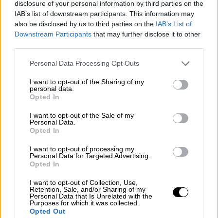
disclosure of your personal information by third parties on the
IAB’s list of downstream participants. This information may
also be disclosed by us to third parties on the
IAB’s List of
Downstream Participants
that may further disclose it to other
third parties.
Please note that this website/app uses one or more Google
Personal Data Processing Opt Outs
services and may gather and store information including but
not limited to your visit or usage behaviour. You may click to
I want to opt-out of the Sharing of my
personal data.
grant or deny consent to Google and its third-party tags to
Opted In
use your data for below specified purposes in below Google
consent section.
I want to opt-out of the Sale of my
Αθλητισμός
|
27.04.2026 22:00
Personal Data.
Κρητικό γλέντι για τον τροπαιούχο ΟΦΗ!
Opted In
Πλήθος κόσμου στους δρόμους για να
I want to opt-out of processing my
αποθεώσει τους κυπελλούχους Ελλάδας
Personal Data for Targeted Advertising.
Opted In
Το Ηράκλειο γιόρτασε για την ιστορική
I want to opt-out of Collection, Use,
επιτυχία του ΟΦΗ
Retention, Sale, and/or Sharing of my
Personal Data that Is Unrelated with the
Purposes for which it was collected.
Opted Out