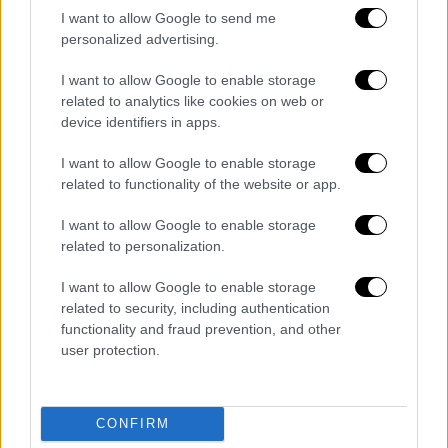
I want to allow Google to send me
personalized advertising.
I want to allow Google to enable storage
related to analytics like cookies on web or
device identifiers in apps.
I want to allow Google to enable storage
related to functionality of the website or app.
I want to allow Google to enable storage
Viral
|
02.04.2026 22:26
related to personalization.
Οργή στην Ινδία: Φωτογράφος έβαψε
I want to allow Google to enable storage
ελέφαντα ροζ για... κάδρο - Πέθανε λίγο
related to security, including authentication
μετά το ζώο
functionality and fraud prevention, and other
user protection.
Κύμα αντιδράσεων μετά τον θάνατο του
ζώου
CONFIRM