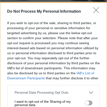
Do Not Process My Personal Information
Ελλάδα
|
02.04.2026 22:49
If you wish to opt-out of the sale, sharing to third parties, or
Κρατούμενος εντοπίστηκε νεκρός στις
processing of your personal or sensitive information for
φυλακές Αγίου Στεφάνου Πάτρας
targeted advertising by us, please use the below opt-out
section to confirm your selection. Please note that after your
Τον 31χρονο εντόπισαν οι σωφρονιστικοί
opt-out request is processed you may continue seeing
υπάλληλοι μέσα στο κελί του χωρίς τις
interest-based ads based on personal information utilized by
αισθήσεις του
us or personal information disclosed to third parties prior to
your opt-out. You may separately opt-out of the further
disclosure of your personal information by third parties on the
IAB’s list of downstream participants. This information may
also be disclosed by us to third parties on the
IAB’s List of
Downstream Participants
that may further disclose it to other
third parties.
Please note that this website/app uses one or more Google
Personal Data Processing Opt Outs
services and may gather and store information including but
not limited to your visit or usage behaviour. You may click to
I want to opt-out of the Sharing of my
personal data.
grant or deny consent to Google and its third-party tags to