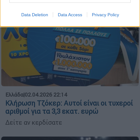
Data Deletion
Data Access
Privacy Policy
Ελλάδα
|
02.04.2026 22:14
Κλήρωση Τζόκερ: Αυτοί είναι οι τυχεροί
αριθμοί για τα 3,3 εκατ. ευρώ
Δείτε αν κερδίσατε