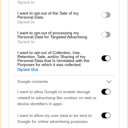
Opted In
use your data for below specified purposes in below Google
consent section.
I want to opt-out of the Sale of my
Personal Data.
Opted In
I want to opt-out of processing my
Personal Data for Targeted Advertising.
Κόσμος
|
02.04.2026 22:38
Opted In
Μπορούν οι ΗΠΑ να κατασχέσουν το
I want to opt-out of Collection, Use,
εμπλουτισμένο ουράνιο του Ιράν; Η
Retention, Sale, and/or Sharing of my
επικίνδυνη επιχείρηση
Personal Data that Is Unrelated with the
Purposes for which it was collected.
Opted Out
Από την χερσαία επιχείρηση των ΗΠΑ, μέχρι
τις πιέσεις για μια νέα συμφωνία, όλες οι
Google consents
επιλογές που εξετάζει ο Τραμπ για το
εμπλουτισμένο ουράνιο του Ιράν
I want to allow Google to enable storage
related to advertising like cookies on web or
device identifiers in apps.
I want to allow my user data to be sent to
Google for online advertising purposes.