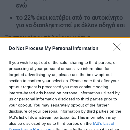
ενώ
το 22% έχει κατέβει από το αυτοκίνητο
για να διαπληκτιστεί με άλλον οδηγό και
Τα στοιχεία αυτά δείχνουν ότι
η
επιθετικότητα έχει πλέον ενσωματωθεί
Do Not Process My Personal Information
στην καθημερινή οδηγική συμπεριφορά και
αντιμετωπίζεται από πολλούς ως
σχεδόν
If you wish to opt-out of the sale, sharing to third parties, or
φυσιολογική αντίδραση
.
processing of your personal or sensitive information for
targeted advertising by us, please use the below opt-out
Ωστόσο,
εκτός από τη νευρικότητα
που
section to confirm your selection. Please note that after your
φαίνεται να
χαρακτηρίζει μεγάλο ποσοστό
opt-out request is processed you may continue seeing
interest-based ads based on personal information utilized by
των Ελλήνων οδηγών
, ανησυχία προκαλεί το
us or personal information disclosed to third parties prior to
γεγονός ότι δεκαετίες μετά την
your opt-out. You may separately opt-out of the further
υποχρεωτικότητα της ζώνης ασφαλείας,
το
disclosure of your personal information by third parties on the
37% των ερωτηθέντων δηλώνει ότι δεν τη
IAB’s list of downstream participants. This information may
also be disclosed by us to third parties on the
IAB’s List of
φορά πάντα, υπερδιπλάσιο ποσοστό από τον
Downstream Participants
that may further disclose it to other