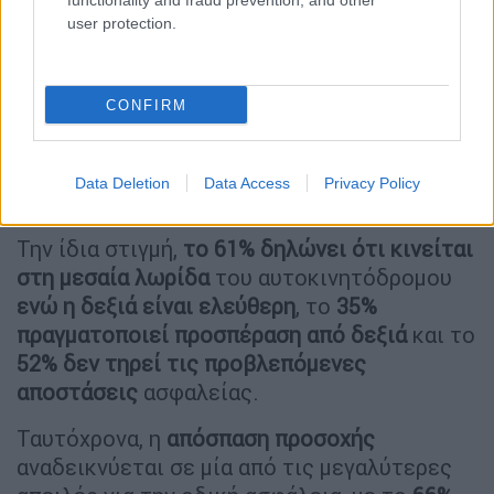
functionality and fraud prevention, and other
user protection.
CONFIRM
Data Deletion
Data Access
Privacy Policy
Την ίδια στιγμή,
το 61% δηλώνει ότι κινείται
στη μεσαία λωρίδα
του αυτοκινητόδρομου
ενώ η δεξιά είναι ελεύθερη
, το
35%
πραγματοποιεί προσπέραση από δεξιά
και το
52% δεν τηρεί τις προβλεπόμενες
αποστάσεις
ασφαλείας.
Ταυτόχρονα, η
απόσπαση προσοχής
αναδεικνύεται σε μία από τις μεγαλύτερες