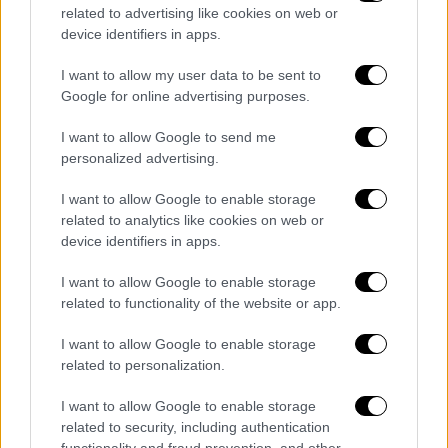
related to advertising like cookies on web or
εμφανίζονται ελαφρώς πιο συγκρατημένοι
device identifiers in apps.
από τον ευρωπαϊκό μέσο όρο, χωρίς αυτό να
σημαίνει ότι το πρόβλημα έχει εξαλειφθεί.
I want to allow my user data to be sent to
Βάσει των στοιχείων,
το 76% παραδέχεται
Google for online advertising purposes.
ότι οδηγεί μερικά χιλιόμετρα πάνω από το
I want to allow Google to send me
όριο
, όταν ο αντίστοιχος ευρωπαικός μέσος
personalized advertising.
όρος φτάνει το 83%.
I want to allow Google to enable storage
related to analytics like cookies on web or
device identifiers in apps.
I want to allow Google to enable storage
related to functionality of the website or app.
I want to allow Google to enable storage
related to personalization.
I want to allow Google to enable storage
related to security, including authentication