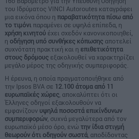
16ο Βαρόμετρο για την Υπεύθυνη Οδήγηση
του Ιδρύματος VINCI Autoroutes καταγράφει
μια εικόνα όπου η
παραβατικότητα πίσω από
το τιμόνι
παραμένει σε υψηλά επίπεδα, η
χρήση κινητού
έχει σχεδόν κανονικοποιηθεί,
η
οδήγηση υπό συνθήκες κόπωσης
αποτελεί
συχνότατη πρακτική και η
επιθετικότητα
στους δρόμους
εξακολουθεί να χαρακτηρίζει
μεγάλο μέρος της οδηγικής συμπεριφοράς.
Η έρευνα, η οποία πραγματοποιήθηκε από
την Ipsos BVA σε
12.100 άτομα από 11
ευρωπαϊκές χώρες
, αποκαλύπτει ότι οι
Έλληνες οδηγοί εξακολουθούν να
εμφανίζουν
υψηλά ποσοστά επικίνδυνων
συμπεριφορών
, συχνά μεγαλύτερα από τον
ευρωπαϊκό μέσο όρο, ενώ
την ίδια στιγμή
θεωρούν ότι οδηγούν σωστά
, αποδίδοντας