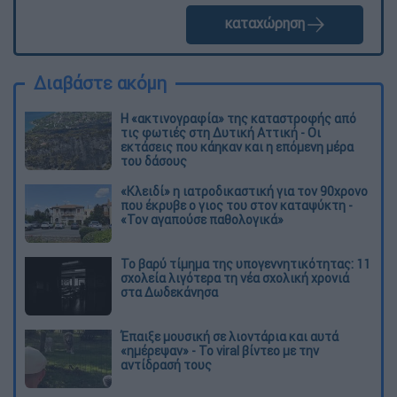
καταχώρηση
Διαβάστε ακόμη
Η «ακτινογραφία» της καταστροφής από
τις φωτιές στη Δυτική Αττική - Οι
εκτάσεις που κάηκαν και η επόμενη μέρα
του δάσους
«Κλειδί» η ιατροδικαστική για τον 90χρονο
που έκρυβε ο γιος του στον καταψύκτη -
«Τον αγαπούσε παθολογικά»
Το βαρύ τίμημα της υπογεννητικότητας: 11
σχολεία λιγότερα τη νέα σχολική χρονιά
στα Δωδεκάνησα
Έπαιξε μουσική σε λιοντάρια και αυτά
«ημέρεψαν» - Το viral βίντεο με την
αντίδρασή τους