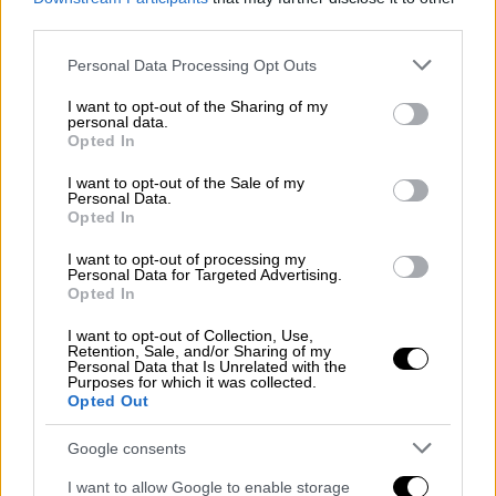
ευρωπαϊκό μέσο όρο (17%).
Κι αυτό τη
third parties.
στιγμή που η μη χρήση ζώνης παραμένει ένας
Please note that this website/app uses one or more Google
από τους
βασικότερους παράγοντες
Personal Data Processing Opt Outs
services and may gather and store information including but
θανάτου και σοβαρού τραυματισμού
σε
not limited to your visit or usage behaviour. You may click to
I want to opt-out of the Sharing of my
τροχαία ατυχήματα.
personal data.
grant or deny consent to Google and its third-party tags to
Opted In
use your data for below specified purposes in below Google
consent section.
I want to opt-out of the Sale of my
Personal Data.
Opted In
I want to opt-out of processing my
Personal Data for Targeted Advertising.
Opted In
I want to opt-out of Collection, Use,
Retention, Sale, and/or Sharing of my
Personal Data that Is Unrelated with the
Purposes for which it was collected.
ευρωβαρόμετρο οδήγηση
Opted Out
Google consents
Σε ό,τι αφορά την
υπέρβαση των ορίων
ταχύτητας
, οι Έλληνες οδηγοί φαίνεται να
I want to allow Google to enable storage