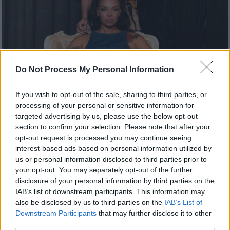
Μουσική
|
03.06.2026 23:00
Do Not Process My Personal Information
BLUE: Η Idra Kayne και ο Θοδωρής
Οικονόμου σε μια μοναδική μουσική
If you wish to opt-out of the sale, sharing to third parties, or
συνάντηση στον Κήπο του Μεγάρου
processing of your personal or sensitive information for
targeted advertising by us, please use the below opt-out
Μουσικής
section to confirm your selection. Please note that after your
Μια μοναδική συναυλία που κανείς δεν
opt-out request is processed you may continue seeing
πρέπει να χάσει!
interest-based ads based on personal information utilized by
us or personal information disclosed to third parties prior to
your opt-out. You may separately opt-out of the further
disclosure of your personal information by third parties on the
IAB’s list of downstream participants. This information may
also be disclosed by us to third parties on the
IAB’s List of
Downstream Participants
that may further disclose it to other
third parties.