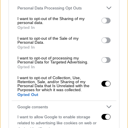
Please note that this website/app uses one or more Google
Personal Data Processing Opt Outs
services and may gather and store information including but
not limited to your visit or usage behaviour. You may click to
I want to opt-out of the Sharing of my
personal data.
grant or deny consent to Google and its third-party tags to
Opted In
use your data for below specified purposes in below Google
consent section.
I want to opt-out of the Sale of my
Personal Data.
Opted In
I want to opt-out of processing my
Αθλητισμός
|
03.06.2026 22:59
Personal Data for Targeted Advertising.
Opted In
Σκληρή μάχη στο ΣΕΦ: Ο Ολυμπιακός
λύγισε τον Παναθηναϊκό στον πρώτο
I want to opt-out of Collection, Use,
Retention, Sale, and/or Sharing of my
τελικό
Personal Data that Is Unrelated with the
Purposes for which it was collected.
Οι Ερυθρόλευκοι έκαναν το 1-0 στη σειρά
Opted Out
επί των Πρασίνων
Google consents
I want to allow Google to enable storage
related to advertising like cookies on web or