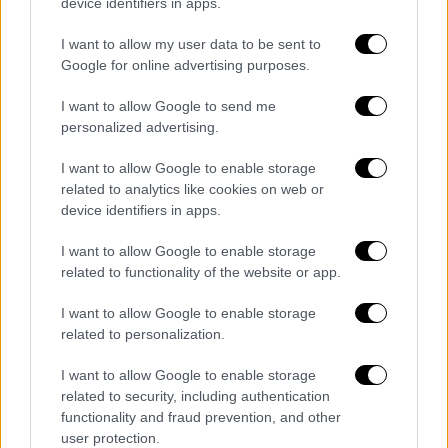
device identifiers in apps.
I want to allow my user data to be sent to
Google for online advertising purposes.
I want to allow Google to send me
personalized advertising.
I want to allow Google to enable storage
related to analytics like cookies on web or
device identifiers in apps.
I want to allow Google to enable storage
Ελλάδα
|
03.06.2026 22:47
related to functionality of the website or app.
Βίντεο ντοκουμέντο με τον άγριο
I want to allow Google to enable storage
ξυλοδαρμό 17χρονου από ομάδα 30
related to personalization.
νεαρών στην Παιανία
I want to allow Google to enable storage
«Μαζεύτηκαν από Κορωπί είκοσι-τριάντα
related to security, including authentication
άτομα και βάραγαν όποιον βρίσκανε»
functionality and fraud prevention, and other
user protection.