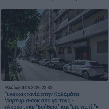
Ελλάδα
|
03.06.2026 23:32
Γυναικοκτονία στην Καλαμάτα:
Μαρτυρία-σοκ από γείτονα -
«Ακούστηκε “βοήθεια” και “μη, γιατί;”»