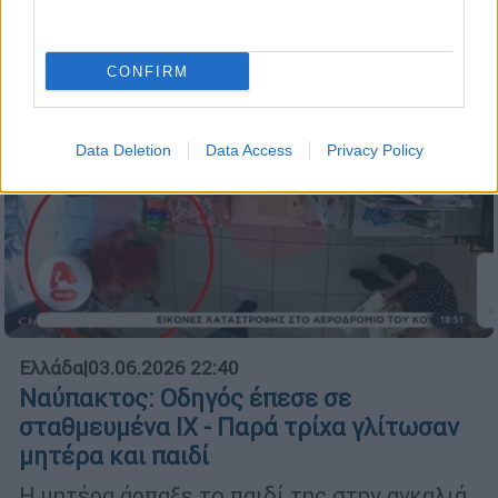
CONFIRM
Data Deletion
Data Access
Privacy Policy
Ελλάδα
|
03.06.2026 22:40
Ναύπακτος: Οδηγός έπεσε σε
σταθμευμένα ΙΧ - Παρά τρίχα γλίτωσαν
μητέρα και παιδί
Η μητέρα άρπαξε το παιδί της στην αγκαλιά