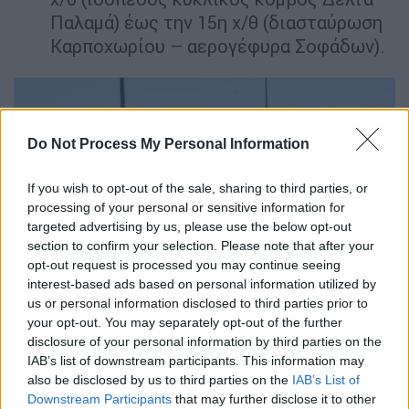
Παλαμά) έως την 15η χ/θ (διασταύρωση
Καρποχωρίου – αερογέφυρα Σοφάδων).
Do Not Process My Personal Information
If you wish to opt-out of the sale, sharing to third parties, or
processing of your personal or sensitive information for
targeted advertising by us, please use the below opt-out
section to confirm your selection. Please note that after your
opt-out request is processed you may continue seeing
interest-based ads based on personal information utilized by
us or personal information disclosed to third parties prior to
Εικόνα από το σημείο (ΛΕΩΝΙΔΑΣ ΤΖΕΚΑΣ/EUROKINISSI)
your opt-out. You may separately opt-out of the further
disclosure of your personal information by third parties on the
IAB’s list of downstream participants. This information may
Κατά τη διάρκεια των
ως άνω
also be disclosed by us to third parties on the
IAB’s List of
απαγορεύσεων
, η κυκλοφορία των οχημάτων
Downstream Participants
that may further disclose it to other