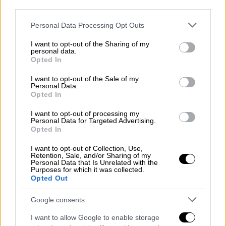
θα διεξάγεται από
εναλλακτικές διαδρομές
,
third parties.
ως ακολούθως:
Please note that this website/app uses one or more Google
Personal Data Processing Opt Outs
services and may gather and store information including but
Κατεύθυνση κυκλοφορίας από και προς
not limited to your visit or usage behaviour. You may click to
I want to opt-out of the Sharing of my
Λάρισα:
Όλα τα οχήματα θα εκτρέπονται
personal data.
grant or deny consent to Google and its third-party tags to
Opted In
από τον ισόπεδο κυκλικό κόμβο Δέλτα
use your data for below specified purposes in below Google
Παλαμά, μέσω των ΤΚ Γοργοβιτών –
consent section.
I want to opt-out of the Sale of my
Personal Data.
ΒΙΠΕ και είσοδο στην Επ. Οδ. Καρδίτσας
Opted In
– Λάρισας (ύψος 1ης διασταύρωσης
Ματαράγκας) και αντίστροφα.
I want to opt-out of processing my
Personal Data for Targeted Advertising.
Κατεύθυνση κυκλοφορίας από και προς
Opted In
Λαμία:
Όλα τα οχήματα θα εκτρέπονται
I want to opt-out of Collection, Use,
από τον ισόπεδο κυκλικό κόμβο Δέλτα
Retention, Sale, and/or Sharing of my
Personal Data that Is Unrelated with the
Παλαμά, μέσω των Τ.Κ. Αγίων
Purposes for which it was collected.
Opted Out
Θεοδώρων, Καρποχωρίου και είσοδο
στην ΕΟ Τρικάλων – Καρδίτσας – Ν.
Google consents
Μοναστηρίου (ύψος αερογέφυρας
I want to allow Google to enable storage
Σοφάδων) και αντίστροφα.