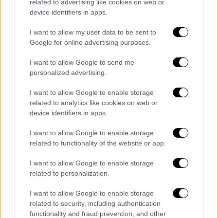
related to advertising like cookies on web or
device identifiers in apps.
I want to allow my user data to be sent to
Google for online advertising purposes.
I want to allow Google to send me
personalized advertising.
I want to allow Google to enable storage
related to analytics like cookies on web or
device identifiers in apps.
I want to allow Google to enable storage
Εικόνα από το σημείο (ΛΕΩΝΙΔΑΣ ΤΖΕΚΑΣ/EUROKINISSI)
related to functionality of the website or app.
Επιπλέον, η
προσωρινή απαγόρευση
I want to allow Google to enable storage
related to personalization.
κυκλοφορίας όλων των οχημάτων ισχύει
και:
I want to allow Google to enable storage
Στις εισόδους - εξόδους αμφίπλευρα
related to security, including authentication
του Κόμβου Καρδίτσας του Ε-65.
functionality and fraud prevention, and other