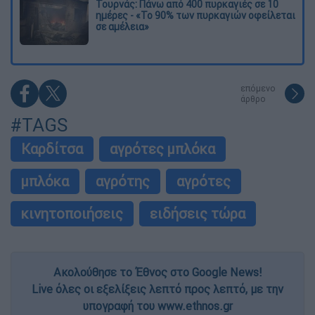
Τουρνάς: Πάνω από 400 πυρκαγιές σε 10
ημέρες - «Το 90% των πυρκαγιών οφείλεται
σε αμέλεια»
επόμενο
άρθρο
#TAGS
Καρδίτσα
αγρότες μπλόκα
μπλόκα
αγρότης
αγρότες
κινητοποιήσεις
ειδήσεις τώρα
Ακολούθησε το Έθνος στο Google News!
Live όλες οι εξελίξεις λεπτό προς λεπτό, με την
υπογραφή του www.ethnos.gr