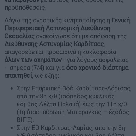
προϋποθέσεις.
Λόγω της αγροτικής κινητοποίησης η
Γενική
Περιφερειακή Αστυνομική Διεύθυνση
Θεσσαλίας
ανακοίνωσε ότι με απόφαση της
Διεύθυνσης Αστυνομίας Καρδίτσας
,
απαγορεύεται προσωρινά η κυκλοφορία
όλων των οχημάτων
- για λόγους ασφαλείας
- σήμερα (7/4) και για
όσο χρονικό διάστημα
απαιτηθεί
, ως εξής:
Στην Επαρχιακή Οδό Καρδίτσας-Λάρισας,
από την 8η χ/θ (ισόπεδος κυκλικός
κόμβος Δέλτα Παλαμά) έως την 11η χ/θ
(1η διασταύρωση Ματαράγκας – έξοδος
ΒΙΠΕ).
Στην ΕΟ Καρδίτσας-Λαμίας, από την 8η
χ/θ (ισόπεδος κυκλικός κόμβος Δέλτα