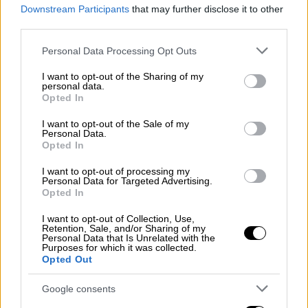
Downstream Participants
that may further disclose it to other
Αγρότες, κτηνοτρόφοι, αλιείς και
third parties.
μελισσοκόμοι εκφράζουν τη δυσαρέσκειά
τους από την έκβαση της συνάντησης - Το
Please note that this website/app uses one or more Google
Personal Data Processing Opt Outs
μέλλον των κινητοποιήσεων
services and may gather and store information including but
not limited to your visit or usage behaviour. You may click to
I want to opt-out of the Sharing of my
personal data.
grant or deny consent to Google and its third-party tags to
Opted In
use your data for below specified purposes in below Google
consent section.
I want to opt-out of the Sale of my
Personal Data.
Opted In
I want to opt-out of processing my
Personal Data for Targeted Advertising.
Opted In
I want to opt-out of Collection, Use,
Retention, Sale, and/or Sharing of my
Personal Data that Is Unrelated with the
Purposes for which it was collected.
Opted Out
Google consents