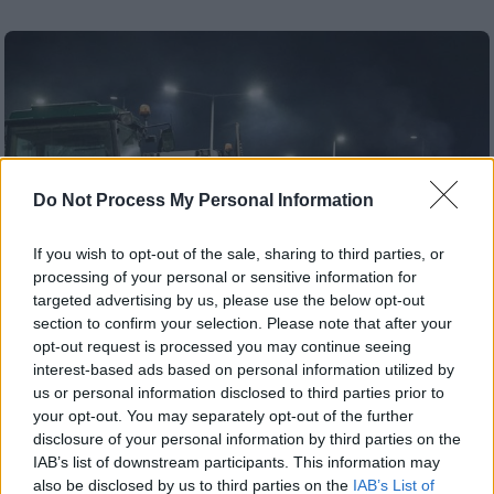
Do Not Process My Personal Information
If you wish to opt-out of the sale, sharing to third parties, or
processing of your personal or sensitive information for
targeted advertising by us, please use the below opt-out
section to confirm your selection. Please note that after your
opt-out request is processed you may continue seeing
interest-based ads based on personal information utilized by
Ελλάδα
|
19.01.2026 22:11
us or personal information disclosed to third parties prior to
Στα μπλόκα των αγροτών οι αποφάσεις
your opt-out. You may separately opt-out of the further
disclosure of your personal information by third parties on the
μετά τη συνάντηση με Μητσοτάκη - Τα
IAB’s list of downstream participants. This information may
πρώτα μηνύματα που στέλνουν
also be disclosed by us to third parties on the
IAB’s List of