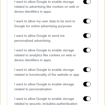
I want to allow Google to enable storage
Πολιτική
|
19.01.2026 20:43
related to advertising like cookies on web or
Μητσοτάκης για αγρότες: Έτοιμος να
device identifiers in apps.
διαχειριστώ οποιαδήποτε άλλη
κατάσταση - Δεν μπορούν να
I want to allow my user data to be sent to
Google for online advertising purposes.
συνεχιστούν τα μπλόκα
«Προτιμώ να είμαι ενίοτε δυσάρεστος και
I want to allow Google to send me
να πω ξεκάθαρα ότι κάποιες από τις
personalized advertising.
διεκδικήσεις δεν μπορούν να
I want to allow Google to enable storage
ικανοποιηθούν»
related to analytics like cookies on web or
device identifiers in apps.
I want to allow Google to enable storage
related to functionality of the website or app.
I want to allow Google to enable storage
related to personalization.
I want to allow Google to enable storage
related to security, including authentication