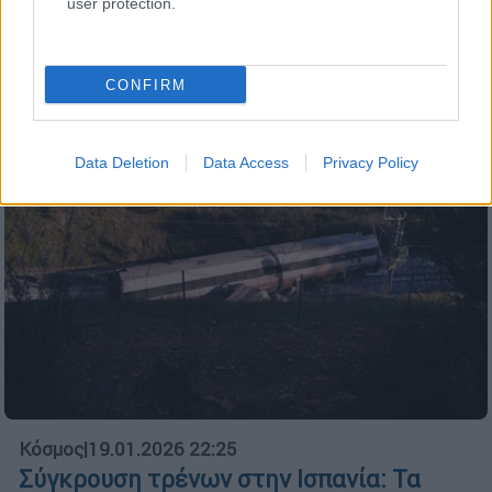
user protection.
Σε ποιες περιοχές τα σχολεία θα
παραμείνουν κλειστά
CONFIRM
Data Deletion
Data Access
Privacy Policy
Κόσμος
|
19.01.2026 22:25
Σύγκρουση τρένων στην Ισπανία: Τα