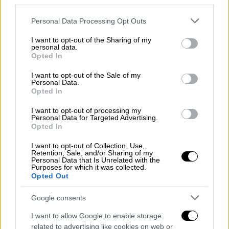
third parties.
Please note that this website/app uses one or more Google
Personal Data Processing Opt Outs
services and may gather and store information including but
not limited to your visit or usage behaviour. You may click to
I want to opt-out of the Sharing of my
personal data.
grant or deny consent to Google and its third-party tags to
Opted In
use your data for below specified purposes in below Google
consent section.
I want to opt-out of the Sale of my
Personal Data.
Opted In
I want to opt-out of processing my
Personal Data for Targeted Advertising.
Ελλάδα
|
19.01.2026 22:46
Opted In
Εξαφάνιση 16χρονης από Πάτρα: Η
I want to opt-out of Collection, Use,
γυναίκα που φέρεται να επηρέασε τη
Retention, Sale, and/or Sharing of my
Personal Data that Is Unrelated with the
Λόρα να το σκάσει - «Σε βλέπω σαν κόρη
Purposes for which it was collected.
μου»
Opted Out
Με ανακοίνωσή τους οι γονείς της Λόρα
Google consents
αρνούνται πως την κακοποιούσαν σωματικά
I want to allow Google to enable storage
ή ψυχολογικά
related to advertising like cookies on web or