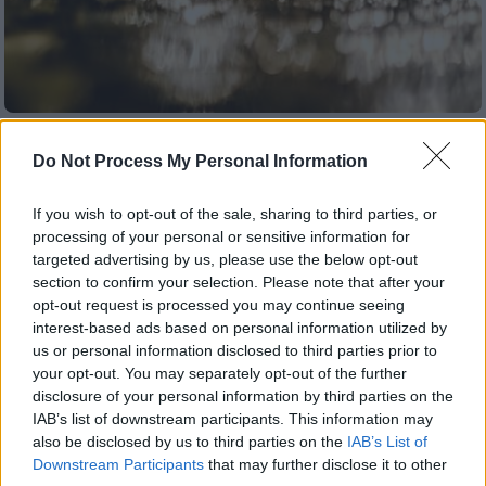
Καιρός
|
19.01.2026 22:54
Do Not Process My Personal Information
Νέο κύμα κακοκαιρίας: Έρχονται
ισχυρές βροχές και πυκνές
If you wish to opt-out of the sale, sharing to third parties, or
χιονοπτώσεις - Σε συναγερμό η Πολιτική
processing of your personal or sensitive information for
Προστασία
targeted advertising by us, please use the below opt-out
section to confirm your selection. Please note that after your
Συνεδριάζει το πρωί η Επιτροπή Εκτίμησης
opt-out request is processed you may continue seeing
Κινδύνου, ενώ δεν αποκλείεται και μια
interest-based ads based on personal information utilized by
έκτακτη Διυπουργική Σύσκεψη
us or personal information disclosed to third parties prior to
your opt-out. You may separately opt-out of the further
disclosure of your personal information by third parties on the
IAB’s list of downstream participants. This information may
also be disclosed by us to third parties on the
IAB’s List of
Downstream Participants
that may further disclose it to other