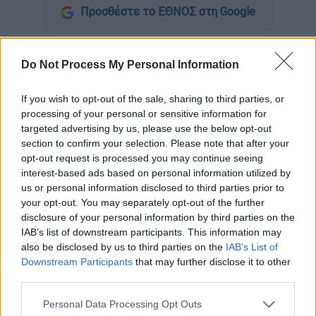
Προσθέστε το ΕΘΝΟΣ στη Google
Συναγερμός σήμανε στην
Εύβοια
νωρίτερα
Do Not Process My Personal Information
σήμερα (7/4), όταν
πολίτες εντόπισαν σορό
σε
παραθαλάσσιο χώρο
.
If you wish to opt-out of the sale, sharing to third parties, or
processing of your personal or sensitive information for
Συγκεκριμένα, η σορός
εντοπίστηκε στη
targeted advertising by us, please use the below opt-out
νότια Εύβοια
, στην
παραλία Γαλάζια Λίμνη
,
section to confirm your selection. Please note that after your
πυροδοτώντας την
άμεση κινητοποίηση
των
opt-out request is processed you may continue seeing
Αρχών
.
interest-based ads based on personal information utilized by
us or personal information disclosed to third parties prior to
your opt-out. You may separately opt-out of the further
ΔΙΑΒΑΣΤΕ ΕΠΙΣΗΣ
disclosure of your personal information by third parties on the
IAB’s list of downstream participants. This information may
Ελλάδα
|
04.04.2026 09:45
also be disclosed by us to third parties on the
IAB’s List of
Θρίλερ στη Χαλκιδική με τη σορό σε
Downstream Participants
that may further disclose it to other
third parties.
βαλίτσα: «Μια κοπέλα φώναζε
βοήθεια» - Σοκαριστική μαρτυρία
Please note that this website/app uses one or more Google
Personal Data Processing Opt Outs
services and may gather and store information including but