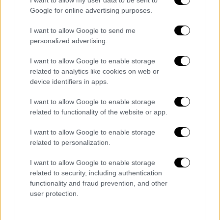
κάποιον ρουχισμό
.
Google for online advertising purposes.
Η
παραλία Γαλάζια Λίμνη
, όπου βρέθηκε η
I want to allow Google to send me
personalized advertising.
σορός, παραμένει
αποκλεισμένη από το
Λιμενικό και την Αστυνομία
καθόσον
I want to allow Google to enable storage
συνεχίζονται οι έρευνες.
related to analytics like cookies on web or
device identifiers in apps.
I want to allow Google to enable storage
related to functionality of the website or app.
Τα σχολιά σας δημοσιεύονται άμεσα με δική σας ευθύνη. Το
ΕΘΝΟΣ θα παρεμβαίνει και τα προσβλητικά σχόλια θα
διαγράφονται
I want to allow Google to enable storage
related to personalization.
I want to allow Google to enable storage
related to security, including authentication
functionality and fraud prevention, and other
user protection.