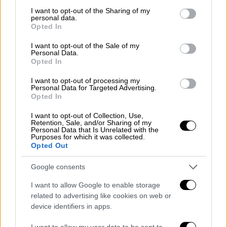
not limited to your visit or usage behaviour. You may click to
I want to opt-out of the Sharing of my
Ελλάδα
|
04.04.2026 19:20
personal data.
grant or deny consent to Google and its third-party tags to
Opted In
Τραγική κατάληξη στους Λογγάδες
use your data for below specified purposes in below Google
Ιωαννίνων: Βρέθηκε η σορός του
consent section.
I want to opt-out of the Sale of my
Personal Data.
55χρονου που είχε εξαφανιστεί τον
Opted In
Μάρτιο
I want to opt-out of processing my
Personal Data for Targeted Advertising.
Opted In
I want to opt-out of Collection, Use,
Προς το παρόν
εξετάζονται όλα τα
Retention, Sale, and/or Sharing of my
Personal Data that Is Unrelated with the
ενδεχόμενα
, ενώ οι έρευνες
Purposes for which it was collected.
επικεντρώνονται πλέον στα
αποτελέσματα
Opted Out
της νεκροψίας-νεκροτομής
που θα ρίξουν
Google consents
«φως» στην υπόθεση. Σημειώνεται πως
σύμφωνα με
evianews.com
, η
κατάσταση που
I want to allow Google to enable storage
related to advertising like cookies on web or
βρέθηκε η σορός
δεν έχει επιτρέψει ούτε
device identifiers in apps.
την
ταυτοποίησή της
, ούτε να
προσδιοριστούν το φύλο ή το αν έφερε
I want to allow my user data to be sent to