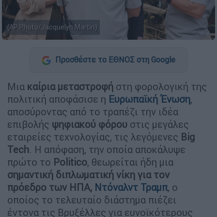
(AP Photo/Jacquelyn Martin)
Προσθέστε το ΕΘΝΟΣ στη Google
Μια
καίρια μεταστροφή
στη φορολογική της
πολιτική αποφάσισε η
Ευρωπαϊκή Ένωση
,
αποσύροντας από το τραπέζι την ιδέα
επιβολής
ψηφιακού φόρου
στις μεγάλες
εταιρείες τεχνολογίας, τις λεγόμενες
Big
Tech
. Η απόφαση, την οποία αποκάλυψε
πρώτο το
Politico
, θεωρείται ήδη μια
σημαντική διπλωματική νίκη για τον
πρόεδρο των ΗΠΑ,
Ντόναλντ Τραμπ
, ο
οποίος το τελευταίο διάστημα πιέζει
έντονα τις Βρυξέλλες για ευνοϊκότερους