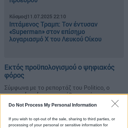
προέδρου
Κόσμος
|
11.07.2025 22:10
Ιπτάμενος Τραμπ: Τον έντυσαν
«Superman» στον επίσημο
λογαριασμό Χ του Λευκού Οίκου
Εκτός προϋπολογισμού ο ψηφιακός
φόρος
Σύμφωνα με το ρεπορτάζ του Politico, ο
ψηφιακός φόρος
αφαιρέθηκε από τον
κατάλογο των νέων εσόδων
που εξετάζει η
Do Not Process My Personal Information
Κομισιόν για τη χρηματοδότηση του
επόμενου
επταετούς προϋπολογισμού
της
If you wish to opt-out of the sale, sharing to third parties, or
Ένωσης (2028–2035). Το σχέδιο, το οποίο
processing of your personal or sensitive information for