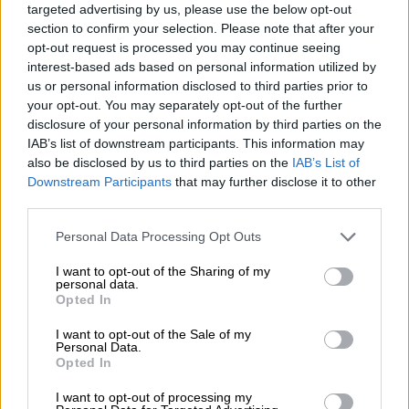
targeted advertising by us, please use the below opt-out
δόθηκε στα κράτη-μέλη την Παρασκευή 11
section to confirm your selection. Please note that after your
Ιουλίου, αναμένεται να παρουσιαστεί
opt-out request is processed you may continue seeing
επισήμως την
Τετάρτη 16 Ιουλίου
, στο
interest-based ads based on personal information utilized by
πλαίσιο της πρότασης για τα έσοδα της ΕΕ.
us or personal information disclosed to third parties prior to
your opt-out. You may separately opt-out of the further
disclosure of your personal information by third parties on the
Η εξέλιξη προκαλεί
έκπληξη
, καθώς μόλις
IAB’s list of downstream participants. This information may
τον Μάιο, η Ευρωπαϊκή Επιτροπή είχε
also be disclosed by us to third parties on the
IAB’s List of
ανοίξει και πάλι τη συζήτηση περί
Downstream Participants
that may further disclose it to other
φορολόγησης των τεχνολογικών
third parties.
πολυεθνικών, ως έναν τρόπο να
Please note that this website/app uses one or more Google
Personal Data Processing Opt Outs
αποπληρώσει το κοινό χρέος
της ΕΕ που
services and may gather and store information including but
not limited to your visit or usage behaviour. You may click to
I want to opt-out of the Sharing of my
δημιουργήθηκε λόγω της πανδημίας και των
personal data.
grant or deny consent to Google and its third-party tags to
σχεδίων ανάκαμψης.
Opted In
use your data for below specified purposes in below Google
consent section.
Η σχετική αναφορά είχε ενταχθεί σε
I want to opt-out of the Sale of my
Personal Data.
εσωτερικό έγγραφο στρατηγικής
, που
Opted In
συζητήθηκε στο Κολέγιο των Επιτρόπων και
I want to opt-out of processing my
όριζε σειρά πιθανών πηγών εσόδων, μεταξύ