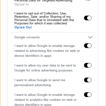
Personal Data for Targeted Advertising.
Opted In
των οποίων και ο ψηφιακός φόρος. Ωστόσο,
όπως διαφαίνεται, η πρόταση αυτή
I want to opt-out of Collection, Use,
Retention, Sale, and/or Sharing of my
εγκαταλείπεται
, τουλάχιστον προς το παρόν.
Personal Data that Is Unrelated with the
Purposes for which it was collected.
Στροφή 180 μοιρών για λόγους
Opted Out
διπλωματικούς;
Google consents
Η απόφαση της Κομισιόν να κάνει πίσω
I want to allow Google to enable storage
μπορεί να ερμηνευθεί ως
μια καθαρά
related to advertising like cookies on web or
device identifiers in apps.
διπλωματική κίνηση
, ενόψει των
διαπραγματεύσεων για
εκτόνωση του
I want to allow my user data to be sent to
εμπορικού πολέμου
με τις Ηνωμένες
Google for online advertising purposes.
Πολιτείες. Υπενθυμίζεται ότι ο
Ντόναλντ
I want to allow Google to send me
Τραμπ
, κατά την πρώτη θητεία του, είχε
personalized advertising.
καταστήσει σαφές πως κάθε ευρωπαϊκή
πρωτοβουλία για φορολόγηση αμερικανικών
I want to allow Google to enable storage
related to analytics like cookies on web or
εταιρειών θα απαντηθεί με
δασμούς
στα
device identifiers in apps.