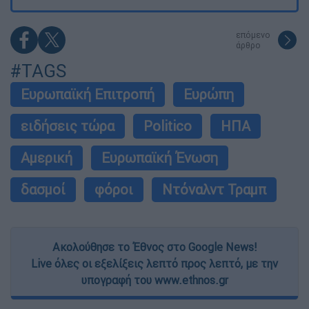
επόμενο
άρθρο
#TAGS
Ευρωπαϊκή Επιτροπή
Ευρώπη
ειδήσεις τώρα
Politico
ΗΠΑ
Αμερική
Ευρωπαϊκή Ένωση
δασμοί
φόροι
Ντόναλντ Τραμπ
Ακολούθησε το Έθνος στο Google News!
Live όλες οι εξελίξεις λεπτό προς λεπτό, με την
υπογραφή του www.ethnos.gr