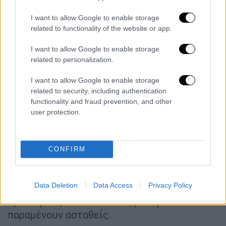
ευρωπαϊκά προϊόντα.
I want to allow Google to enable storage
Με τον Τραμπ να έχει επανέλθει στην
related to functionality of the website or app.
προεδρία και να διατηρεί την ίδια σκληρή
γραμμή στις εμπορικές του
I want to allow Google to enable storage
related to personalization.
διαπραγματεύσεις, η απόσυρση της
πρότασης μπορεί να λειτουργήσει
ως
I want to allow Google to enable storage
"αντάλλαγμα"
για την επίτευξη ευνοϊκής
related to security, including authentication
συμφωνίας που θα άρει τις εμπορικές
functionality and fraud prevention, and other
user protection.
εντάσεις ανάμεσα στις δύο πλευρές του
Ατλαντικού.
Από την πλευρά της, η Ευρώπη χρειάζεται
CONFIRM
επενδύσεις και σταθερότητα
, ιδίως στον
τεχνολογικό τομέα, σε μια περίοδο που η
Data Deletion
Data Access
Privacy Policy
παγκόσμια οικονομία αντιμετωπίζει
προκλήσεις και οι σχέσεις με την Κίνα
παραμένουν ασταθείς.