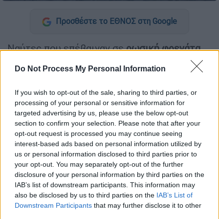
Προσθέστε το ΕΘΝΟΣ στη Google
Ναύτες που επέβαιναν σε
ρωσική φρεγάτα
φέρεται να έριξαν
προειδοποιητικά πυρά
Do Not Process My Personal Information
εναντίον γιοτ
που πλησίασε το πολεμικό
πλοίο στη
Μάγχη
.
If you wish to opt-out of the sale, sharing to third parties, or
processing of your personal or sensitive information for
Το βρετανικό υπουργείο Άμυνας ανακοίνωσε
targeted advertising by us, please use the below opt-out
ότι
διερευνά
αναφορές σύμφωνα με τις
section to confirm your selection. Please note that after your
οποίες η
ρωσική φρεγάτα «Admiral
opt-out request is processed you may continue seeing
Grigorovich»
, πυροβόλησε προειδοποιητικά
interest-based ads based on personal information utilized by
us or personal information disclosed to third parties prior to
πυρά σε απόσταση μικρότερη των 500
your opt-out. You may separately opt-out of the further
μέτρων από ένα βρετανικό γιοτ που έπλεε
disclosure of your personal information by third parties on the
λίγο πάνω από
20 μίλια νότια της Νήσου
IAB’s list of downstream participants. This information may
Γουάιτ
.
also be disclosed by us to third parties on the
IAB’s List of
Downstream Participants
that may further disclose it to other
third parties.