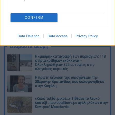
CONFIRM
καταχώρηση
Data Deletion
Data Access
Privacy Policy
Διαβάστε ακόμη
Η «μαύρη» καταγραφή των πυρκαγιών: 118
κτίρια κρίθηκαν «κόκκινα» -
Ολοκληρώθηκαν 325 αυτοψίες στις
πληγείσες περιοχές
Η πρώτη δήλωση της οικογένειας της
38χρονης Βρετανίδας που δολοφονήθηκε
στην Κυψέλη
«Καλό ταξίδι μικρέ...»: Πέθανε το λευκό
κουτάβι που συμβίωνε με αγέλη λύκων στην
Κεντρική Μακεδονία