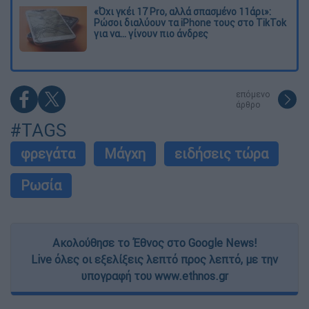
«Όχι γκέι 17 Pro, αλλά σπασμένο 11άρι»:
Ρώσοι διαλύουν τα iPhone τους στο TikTok
για να... γίνουν πιο άνδρες
επόμενο
άρθρο
#TAGS
φρεγάτα
Μάγχη
ειδήσεις τώρα
Ρωσία
Ακολούθησε το Έθνος στο Google News!
Live όλες οι εξελίξεις λεπτό προς λεπτό, με την
υπογραφή του www.ethnos.gr