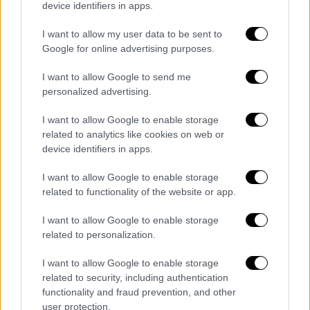
Το περιστατικό συνέβη λίγες ημέρες μετά
device identifiers in apps.
την
κατάσχεση από το Ηνωμένο Βασίλειο
I want to allow my user data to be sent to
ενός πετρελαιοφόρου με δεσμούς με τη
Google for online advertising purposes.
Ρωσία στα ανοικτά των ακτών της Νήσου
Γουάιτ. Σύμφωνα με το Λονδίνο, ήταν η
I want to allow Google to send me
personalized advertising.
πρώτη φορά που πραγματοποιήθηκε τέτοια
επιχείρηση με στόχο τη διακοπή εσόδων από
I want to allow Google to enable storage
το πετρέλαιο που, κατά τη βρετανική
related to analytics like cookies on web or
πλευρά, συμβάλλουν στη χρηματοδότηση του
device identifiers in apps.
πολέμου της Ρωσίας στην Ουκρανία.
I want to allow Google to enable storage
related to functionality of the website or app.
I want to allow Google to enable storage
Τα σχολιά σας δημοσιεύονται άμεσα με δική σας ευθύνη. Το
related to personalization.
ΕΘΝΟΣ θα παρεμβαίνει και τα προσβλητικά σχόλια θα
διαγράφονται
I want to allow Google to enable storage
related to security, including authentication
functionality and fraud prevention, and other
user protection.