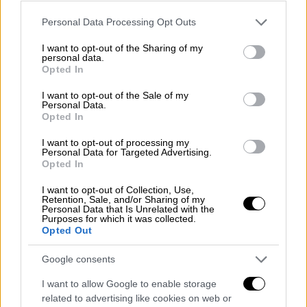
ΔΙΑΒΑΣΤΕ ΕΠΙΣΗΣ
Please note that this website/app uses one or more Google
Personal Data Processing Opt Outs
services and may gather and store information including but
Κόσμος
|
16.06.2026 17:56
not limited to your visit or usage behaviour. You may click to
I want to opt-out of the Sharing of my
Σάλος στην Κύπρο για το «Κράτος
personal data.
grant or deny consent to Google and its third-party tags to
Opted In
Μαφία»: Οι κατηγορίες κατά
use your data for below specified purposes in below Google
Αναστασιάδη και η απάντηση του
consent section.
I want to opt-out of the Sale of my
Personal Data.
πρώην Προέδρου
Opted In
I want to opt-out of processing my
Personal Data for Targeted Advertising.
Opted In
Δεν έχουν αναφερθεί τραυματισμοί ή ζημιές
I want to opt-out of Collection, Use,
από το γιοτ, το οποίο συνεχίζει το ταξίδι
Retention, Sale, and/or Sharing of my
Personal Data that Is Unrelated with the
του. Όπως μεταδίδει ο
Guardian
, ένα
Purposes for which it was collected.
βρετανικό σκάφος από το HMS Tyne
Opted Out
επισκέφθηκε το γιοτ για να συλλέξει
Google consents
λεπτομέρειες και να βεβαιωθεί ότι το
πλήρωμα είναι ασφαλές.
I want to allow Google to enable storage
related to advertising like cookies on web or