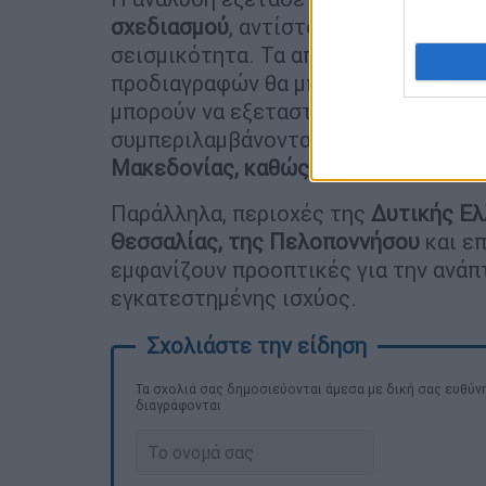
σχεδιασμού
, αντίστοιχα με πρακτικ
σεισμικότητα. Τα αποτελέσματα δείχ
προδιαγραφών θα μπορούσε να διευρ
μπορούν να εξεταστούν για την ανά
συμπεριλαμβάνοντας περιοχές της
Δ
Μακεδονίας, καθώς και της Κεντρικ
Παράλληλα, περιοχές της
Δυτικής Ελ
Θεσσαλίας, της Πελοποννήσου
και ε
εμφανίζουν προοπτικές για την ανά
εγκατεστημένης ισχύος.
Τα σχολιά σας δημοσιεύονται άμεσα με δική σας ευθύνη
διαγράφονται