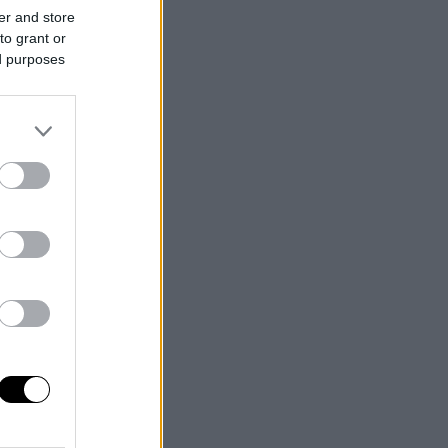
er and store
to grant or
ed purposes