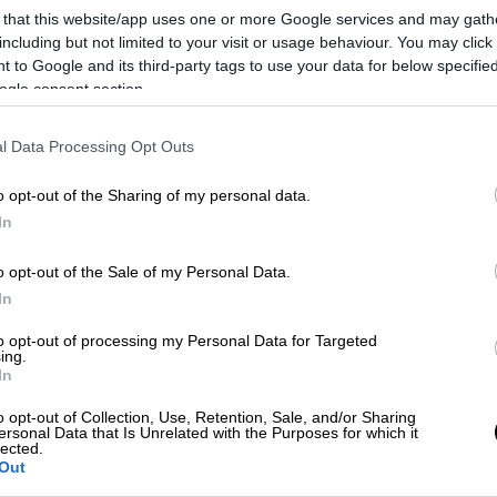
 that this website/app uses one or more Google services and may gath
νδεχόμενο εγκατάστασης μεγάλων
including but not limited to your visit or usage behaviour. You may click 
ωτών αντιδραστήρων (SMRs).
 to Google and its third-party tags to use your data for below specifi
ogle consent section.
ς μελέτης δείχνουν ότι η
υψηλή
ναν από τους
σημαντικότερους
l Data Processing Opt Outs
επιλογή θέσεων μεγάλων πυρηνικών
αντιδραστήρων μικρότερης εγκατεστημένης
o opt-out of the Sharing of my personal data.
τικά το φάσμα των δυνητικά κατάλληλων
In
ών ορίων σχεδιασμού και μειωμένων
o opt-out of the Sale of my Personal Data.
In
ητική προσέγγιση χωροθέτησης, με την
to opt-out of processing my Personal Data for Targeted
ρίων και χωρίς να λαμβάνονται υπόψη
ing.
In
ς αναβαθμίσεις στον σχεδιασμό των
 και της Νότιας Εύβοιας αναδεικνύονται
o opt-out of Collection, Use, Retention, Sale, and/or Sharing
ersonal Data that Is Unrelated with the Purposes for which it
ρω διερεύνηση όσον αφορά την
lected.
αθμών.
Out