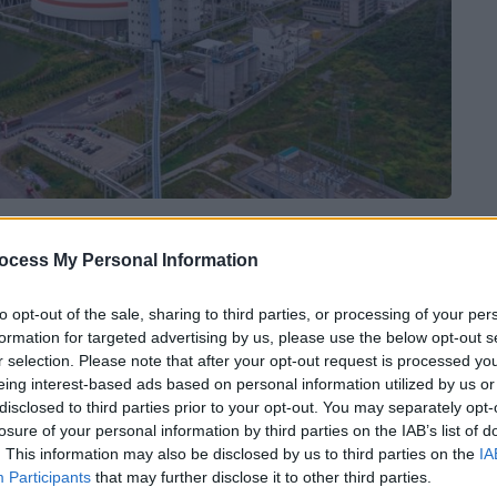
 το ΕΘΝΟΣ στη Google
ocess My Personal Information
την Ελλάδα έχει εμφανιστεί στο προσκήνιο
to opt-out of the sale, sharing to third parties, or processing of your per
ι κάνει το
τελευταίο διάστημα ο Κυριάκος
formation for targeted advertising by us, please use the below opt-out s
 υλοποιηθεί ένα τέτοιο σενάριο, σε μία
r selection. Please note that after your opt-out request is processed y
eing interest-based ads based on personal information utilized by us or
Ευρώπης;
disclosed to third parties prior to your opt-out. You may separately opt-
losure of your personal information by third parties on the IAB’s list of
θηκε σε συνεργασία με την αμερικανική
. This information may also be disclosed by us to third parties on the
IA
ταλληλότητα περιοχών της ελληνικής
Participants
that may further disclose it to other third parties.
ικών σταθμών διαφορετικής τεχνολογίας