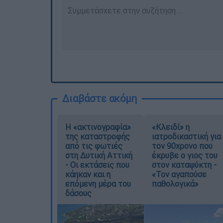
Διαβάστε ακόμη
Η «ακτινογραφία»
«Κλειδί» η
της καταστροφής
ιατροδικαστική για
από τις φωτιές
τον 90χρονο που
στη Δυτική Αττική
έκρυβε ο γιος του
- Οι εκτάσεις που
στον καταψύκτη -
κάηκαν και η
«Τον αγαπούσε
επόμενη μέρα του
παθολογικά»
δάσους