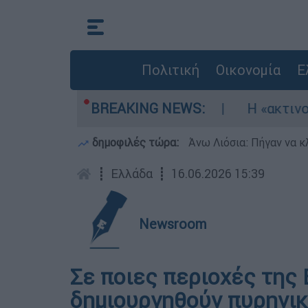
Πολιτική
Οικονομία
Ε
ηκαν τρία αεροσκάφη
BREAKING NEWS:
Η «ακτινογραφία» τη
δημοφιλές τώρα:
Άνω Λιόσια: Πήγαν να κ
┋
Ελλάδα
┋
16.06.2026 15:39
Newsroom
Σε ποιες περιοχές της
δημιουργηθούν πυρηνικο