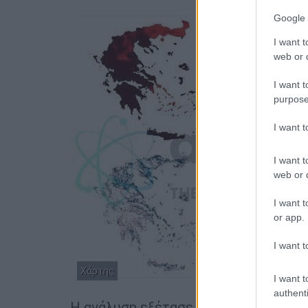
Google 
I want t
web or d
I want t
purpose
I want 
I want t
web or d
I want t
or app.
I want t
Χάρτης
I want t
authenti
Η ανάλυση εξέτασε επίσης
σενάρια 