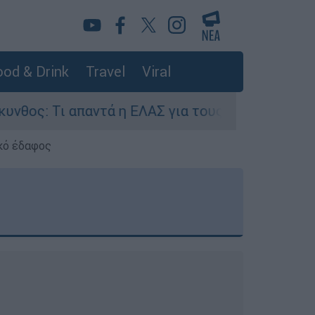
od & Drink
Travel
Viral
παντά η ΕΛΑΣ για τους 8 βιασμούς τουριστριών -
κό έδαφος