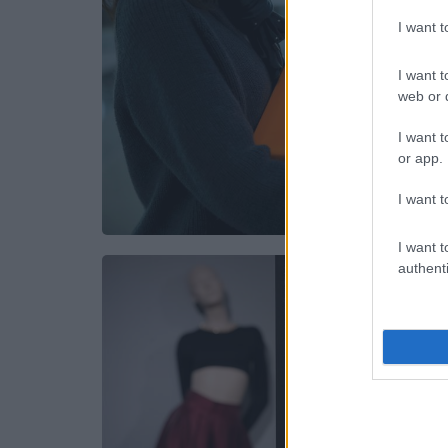
I want 
I want t
web or d
I want t
or app.
I want t
I want t
authenti