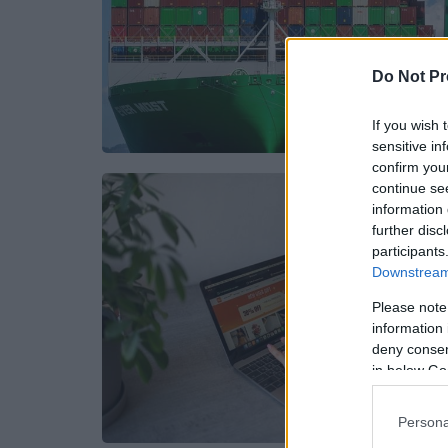
Do Not Pr
If you wish 
sensitive in
confirm you
continue se
information 
further disc
participants
Downstream 
Please note
information 
deny consent
in below Go
Persona