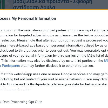
βραζιλιάνικα προϊόντα - Σφοδρή
αντίδραση Λούλα
«Θα απαντήσουμε με μέτρα»
ocess My Personal Information
to opt-out of the sale, sharing to third parties, or processing of your per
formation for targeted advertising by us, please use the below opt-out s
r selection. Please note that after your opt-out request is processed y
Οικονομία
|
30.06.2026 13:40
eing interest-based ads based on personal information utilized by us or
«Δεν αρκούν τα μέτρα»: Γιατί το
disclosed to third parties prior to your opt-out. You may separately opt-
losure of your personal information by third parties on the IAB’s list of
«χαράτσι» των 3 ευρώ δεν θα
. This information may also be disclosed by us to third parties on the
IA
ανακόψει τους κολοσσούς Τemu
Participants
that may further disclose it to other third parties.
και Shein - Οι χαμηλές τιμές θα
 that this website/app uses one or more Google services and may gath
«νικήσουν»
including but not limited to your visit or usage behaviour. You may click 
Τα τέλη στα δέματα δεν θα αλλάξουν
 to Google and its third-party tags to use your data for below specifi
σημαντικά τη συμπεριφορά των
ogle consent section.
καταναλωτών - Το μέτρο σύμφωνα με
τον ΕΣΑ, έχει κυρίως εισπρακτικό
l Data Processing Opt Outs
χαρακτήρα