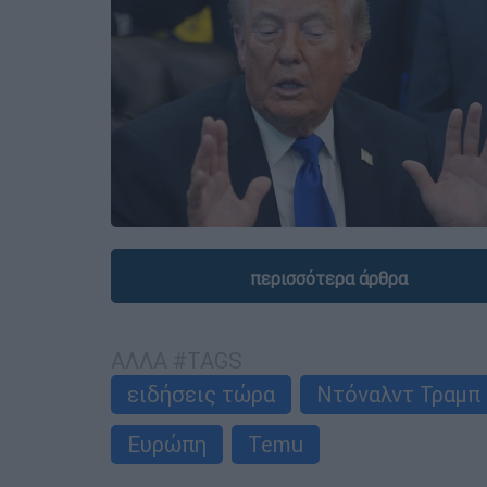
περισσότερα άρθρα
ΑΛΛΑ #TAGS
ειδήσεις τώρα
Ντόναλντ Τραμπ
Ευρώπη
Temu