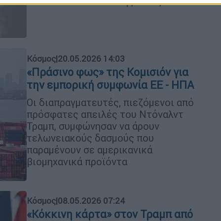
πλέον τα «καλάθια» της Κίνας
Κόσμος
|
20.05.2026 14:03
«Πράσινο φως» της Κομισιόν για
την εμπορική συμφωνία ΕΕ - ΗΠΑ
Οι διαπραγματευτές, πιεζόμενοι από
πρόσφατες απειλές του Ντόναλντ
Τραμπ, συμφώνησαν να άρουν
τελωνειακούς δασμούς που
παραμένουν σε αμερικανικά
βιομηχανικά προϊόντα
Κόσμος
|
08.05.2026 07:24
«Κόκκινη κάρτα» στον Τραμπ από