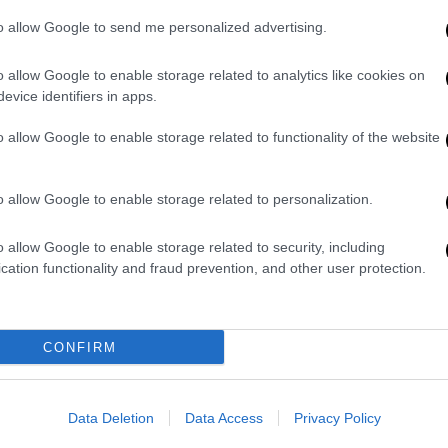
Τι ισχύει με το «χαράτσι» 3 ευρώ
to allow Google to send me personalized advertising.
σε Temu - Shein από 1 Ιουλίου -
Κε
Πώς υπολογίζεται, πότε
o allow Google to enable storage related to analytics like cookies on
Κ
evice identifiers in apps.
επιστρέφονται οι δασμοί
0
Η εγκύκλιος της ΑΑΔΕ για τους
o allow Google to enable storage related to functionality of the website
δασμούς που θα επιβάλλονται σε
δέματα εκτός ΕΕ
o allow Google to enable storage related to personalization.
ΑΠ
Ι
o allow Google to enable storage related to security, including
cation functionality and fraud prevention, and other user protection.
χ
7,
Οικονομία
|
22.06.2026 16:47
Μπλόκο στα φθηνά δέματα από
CONFIRM
Temu και Shein: Η «τσουχτερή»
αλλαγή από 1η Ιουλίου
Data Deletion
Data Access
Privacy Policy
Επιβάρυνση ανά προϊόν - Ασύμφορα