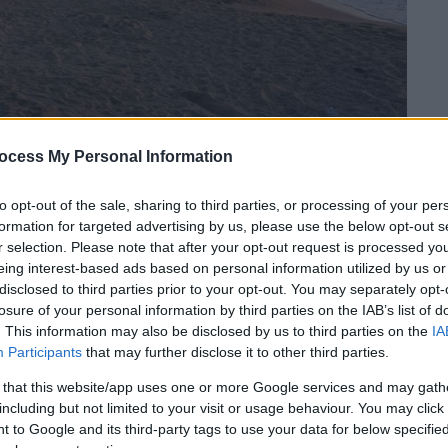
ocess My Personal Information
 το ΕΘΝΟΣ στη Google
to opt-out of the sale, sharing to third parties, or processing of your per
formation for targeted advertising by us, please use the below opt-out s
ης
σε τροχαίο δυστύχημα στη
Μύκονο
ενώ
r selection. Please note that after your opt-out request is processed y
ρ πάρτι της
, καθώς σε
λίγες εβδομάδες
eing interest-based ads based on personal information utilized by us or
κκλησίας.
disclosed to third parties prior to your opt-out. You may separately opt-
losure of your personal information by third parties on the IAB’s list of
το «νησί των Ανέμων»
μαζί με φίλες της
για
. This information may also be disclosed by us to third parties on the
IA
Participants
that may further disclose it to other third parties.
σο, υπό
αδιευκρίνιστες μέχρι στιγμής
Αρχών
για τα
ακριβή αίτια
να βρίσκεται σε
 that this website/app uses one or more Google services and may gath
including but not limited to your visit or usage behaviour. You may click 
ρεψε τα πάντα.
 to Google and its third-party tags to use your data for below specifi