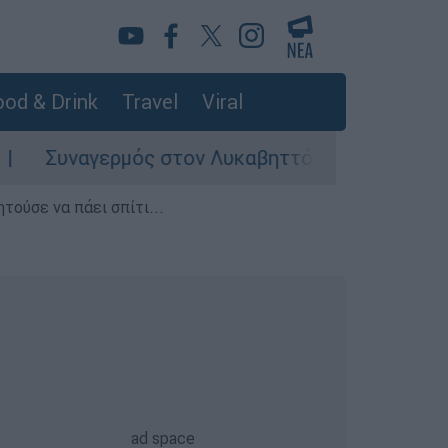
od & Drink
Travel
Viral
ερμός στον Λυκαβηττό: Σορός σε προχωρημένη 
τούσε να πάει σπίτι...