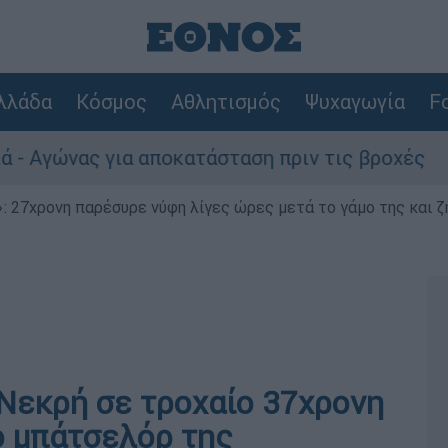
λλάδα
Κόσμος
Αθλητισμός
Ψυχαγωγία
Fo
 για αποκατάσταση πριν τις βροχές
Συναγ
 27χρονη παρέσυρε νύφη λίγες ώρες μετά το γάμο της και ζη
Νεκρή σε τροχαίο 37χρονη
ο μπάτσελόρ της