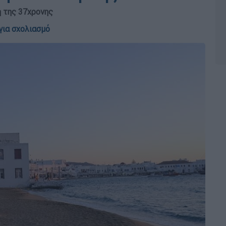
η της 37χρονης
για σχολιασμό