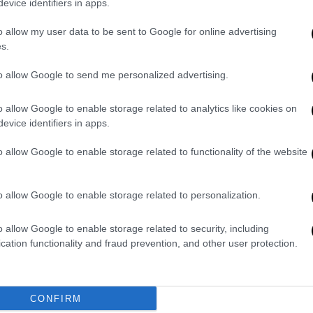
ιρά ετών σε εργοστάσιο του οίκου Prada
evice identifiers in apps.
ρωσης, η μονάδα
ανέστειλε τη λειτουργία
o allow my user data to be sent to Google for online advertising
ς
για την απώλειά της.
s.
ού
και ζούσε στην επαρχία του Αρέτσο μαζί
to allow Google to send me personalized advertising.
εδίαζαν να παντρευτούν
το προσεχές
 προκαλέσει βαθιά θλίψη
σε συγγενείς,
o allow Google to enable storage related to analytics like cookies on
ούν να πιστέψουν την τραγική εξέλιξη.
evice identifiers in apps.
o allow Google to enable storage related to functionality of the website
o allow Google to enable storage related to personalization.
o allow Google to enable storage related to security, including
cation functionality and fraud prevention, and other user protection.
video
CONFIRM