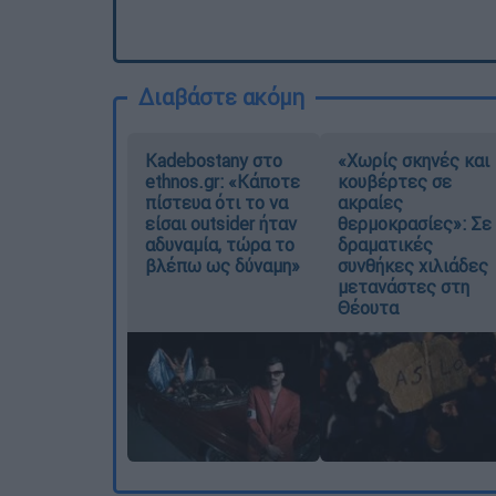
Διαβάστε ακόμη
Kadebostany στο
«Χωρίς σκηνές και
ethnos.gr: «Κάποτε
κουβέρτες σε
πίστευα ότι το να
ακραίες
είσαι outsider ήταν
θερμοκρασίες»: Σε
αδυναμία, τώρα το
δραματικές
βλέπω ως δύναμη»
συνθήκες χιλιάδες
μετανάστες στη
Θέουτα