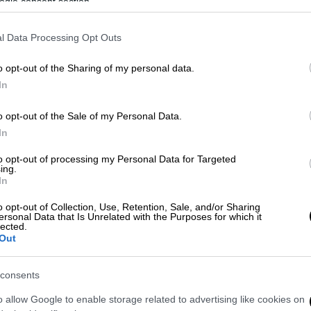
ogle consent section.
l Data Processing Opt Outs
τα Άνω Λιόσια: Έπεσε πάνω σε
o opt-out of the Sharing of my personal data.
αφρά τραυματίες
In
o opt-out of the Sale of my Personal Data.
In
ό στην Καστοριά - 16χρονος έχασε τη
to opt-out of processing my Personal Data for Targeted
ing.
In
o opt-out of Collection, Use, Retention, Sale, and/or Sharing
ersonal Data that Is Unrelated with the Purposes for which it
 Τύπου, στο τροχαίο
τραυματίστηκε
lected.
Out
 βρισκόταν μαζί της τη στιγμή του
ίσιμη κατάσταση
.
consents
 πένθος την τοπική κοινωνία της Ιταλίας.
o allow Google to enable storage related to advertising like cookies on