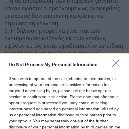
1, η δε υποχρέωση των επομένων γεννάται
μόνον εφόσον ο προηγουμένως αναφερθείς
υπόχρεος δεν υπάρχει ή κωλύεται να
δηλώσει τη γέννηση.
3. Η δήλωση μπορεί να γίνει και από
αντιπρόσωπο καθενός εκ των γονέων,
εφόσον αυτός είναι εφοδιασμένος με ειδική
εντολή δυνάμει συμβολαιογραφικού
πληρεξουσίου.
Do Not Process My Personal Information
Με απόφαση του Υπουργού Εσωτερικών
ρυθμίζονται όλα τα θέματα που αφορούν
If you wish to opt-out of the sale, sharing to third parties, or
στην προσθήκη ή αντικατάσταση στοιχείων
processing of your personal or sensitive information for
που απαιτούνται για τη σύνταξη ληξιαρχικών
targeted advertising by us, please use the below opt-out
section to confirm your selection. Please note that after your
πράξεων κατά την καταχώριση αυτών στα
opt-out request is processed you may continue seeing
ληξιαρχικά βιβλία, σύμφωνα με τα οριζόμενα
interest-based ads based on personal information utilized by
στον παρόντα νόμο, καθώς και κάθε αναγκαία
us or personal information disclosed to third parties prior to
λεπτομέρεια για την εκτέλεση του παρόντος
your opt-out. You may separately opt-out of the further
νόμου.».
disclosure of your personal information by third parties on the