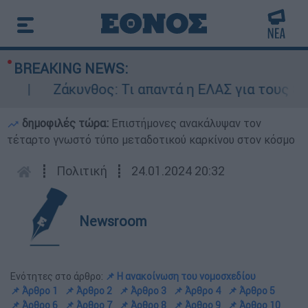
BREAKING NEWS:
υνθος: Τι απαντά η ΕΛΑΣ για τους 8 βιασμούς τ
δημοφιλές τώρα:
Επιστήμονες ανακάλυψαν τον
τέταρτο γνωστό τύπο μεταδοτικού καρκίνου στον κόσμο
┋
Πολιτική
┋
24.01.2024 20:32
Newsroom
Ενότητες στο άρθρο:
📌 Η ανακοίνωση του νομοσχεδίου
📌 Άρθρο 1
📌 Άρθρο 2
📌 Άρθρο 3
📌 Άρθρο 4
📌 Άρθρο 5
📌 Άρθρο 6
📌 Άρθρο 7
📌 Άρθρο 8
📌 Άρθρο 9
📌 Άρθρο 10