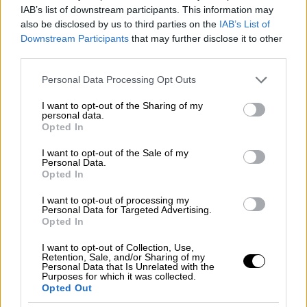
IAB’s list of downstream participants. This information may
Άρθρο 6
also be disclosed by us to third parties on the
IAB’s List of
Downstream Participants
that may further disclose it to other
third parties.
1. Μετά το άρθρο 228 του Κώδικα Ατομικού
Εργατικού Δικαίου (π.δ. 80/2022, Α΄ 222),
Please note that this website/app uses one or more Google
Personal Data Processing Opt Outs
περί της ειδικής άδειας προστασίας της
services and may gather and store information including but
not limited to your visit or usage behaviour. You may click to
I want to opt-out of the Sharing of my
μητρότητας, προστίθεται νέο άρθρο 228Α ως
personal data.
grant or deny consent to Google and its third-party tags to
εξής:
Opted In
use your data for below specified purposes in below Google
consent section.
I want to opt-out of the Sale of my
«Άρθρο 228Α
Personal Data.
Επέκταση παροχών και προνομίων σε
Opted In
ομόφυλους συζύγους και γονείς
I want to opt-out of processing my
Personal Data for Targeted Advertising.
Σε περίπτωση απόκτησης κοινού παιδιού
Opted In
από ομόφυλους συζύγους, ο δικαιούχος της
I want to opt-out of Collection, Use,
άδειας του άρθρου 228 γονέας καθορίζεται
Retention, Sale, and/or Sharing of my
Personal Data that Is Unrelated with the
με κοινή δήλωση των συζύγων προς τον
Purposes for which it was collected.
Opted Out
εργοδότη ή τους εργοδότες. Στην