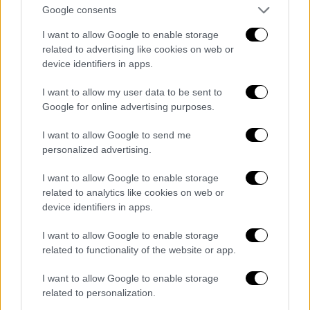
περίπτωση αυτή, ο δικαιούχος γονέας
Google consents
δικαιούται να μεταβιβάσει έως επτά (7)
I want to allow Google to enable storage
μήνες από την άδεια προς τον άλλο γονέα, αν
related to advertising like cookies on web or
αυτός εργάζεται με σχέση εξαρτημένης
device identifiers in apps.
εργασίας ορισμένου ή αορίστου χρόνου σε
επιχειρήσεις ή εκμεταλλεύσεις με πλήρη ή
I want to allow my user data to be sent to
Google for online advertising purposes.
μερική απασχόληση. Με απόφαση του
Υπουργού Εργασίας και Κοινωνικής
I want to allow Google to send me
Ασφάλισης ρυθμίζονται οι προϋποθέσεις και
personalized advertising.
η διαδικασία για τη μεταβίβαση της άδειας,
I want to allow Google to enable storage
καθώς και κάθε αναγκαία λεπτομέρεια για
related to analytics like cookies on web or
την εφαρμογή του παρόντος.».
device identifiers in apps.
2. Στο άρθρο 151 του ν. 5078/2023 (Α΄ 211),
περί της ειδικής παροχής προστασίας της
I want to allow Google to enable storage
related to functionality of the website or app.
μητρότητας, προστίθεται παρ. 3Α ως εξής:
«3Α. Σε περίπτωση απόκτησης κοινού
I want to allow Google to enable storage
παιδιού από ομόφυλους συζύγους, ο
related to personalization.
δικαιούχος της ειδικής παροχής του