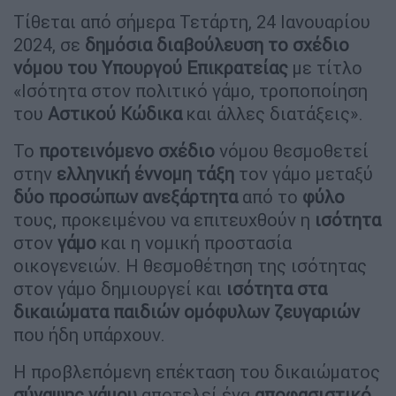
Τίθεται από σήμερα Τετάρτη, 24 Ιανουαρίου
2024, σε
δημόσια διαβούλευση το σχέδιο
νόμου του Υπουργού Επικρατείας
με τίτλο
«Ισότητα στον πολιτικό γάμο, τροποποίηση
του
Αστικού
Κώδικα
και άλλες διατάξεις».
Το
προτεινόμενο
σχέδιο
νόμου θεσμοθετεί
στην
ελληνική έννομη
τάξη
τον γάμο μεταξύ
δύο
προσώπων
ανεξάρτητα
από το
φύλο
τους, προκειμένου να επιτευχθούν η
ισότητα
στον
γάμο
και η νομική προστασία
οικογενειών. Η θεσμοθέτηση της ισότητας
στον γάμο δημιουργεί και
ισότητα στα
δικαιώματα παιδιών ομόφυλων ζευγαριών
που ήδη υπάρχουν.
Η προβλεπόμενη επέκταση του δικαιώματος
σύναψης γάμου
αποτελεί ένα
αποφασιστικό