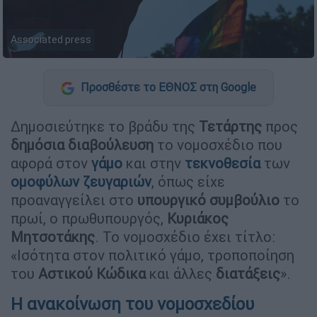
Associated press
Προσθέστε το ΕΘΝΟΣ στη Google
Δημοσιεύτηκε το βράδυ της
Τετάρτης
προς
δημόσια
διαβούλευση
το νομοσχέδιο που
αφορά στον
γάμο
και στην
τεκνοθεσία
των
ομοφύλων
ζευγαριών
, όπως είχε
προαναγγείλει στο
υπουργικό
συμβούλιο
το
πρωί, ο πρωθυπουργός,
Κυριάκος
Μητσοτάκης
. Το νομοσχέδιο έχει τίτλο:
«Ισότητα στον πολιτικό γάμο, τροποποίηση
του
Αστικού
Κώδικα
και άλλες
διατάξεις
».
Η ανακοίνωση του νομοσχεδίου