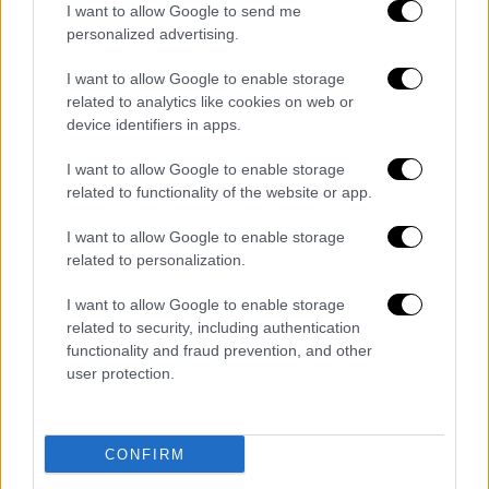
I want to allow Google to send me
personalized advertising.
I want to allow Google to enable storage
related to analytics like cookies on web or
device identifiers in apps.
I want to allow Google to enable storage
related to functionality of the website or app.
I want to allow Google to enable storage
Αθλητισμός
|
24.01.2024 22:40
related to personalization.
Ο Ντοκ Ρίβερς είναι ο νέος προπονητής
του Γιάννη Αντετοκούνμπο στους
I want to allow Google to enable storage
related to security, including authentication
Μιλγουόκι Μπακς
functionality and fraud prevention, and other
Έχει κατακτήσει το πρωτάθλημα με τους
user protection.
Σέλτικς και μετράει περισσότερους από
2.000 αγώνες στο NBA
CONFIRM