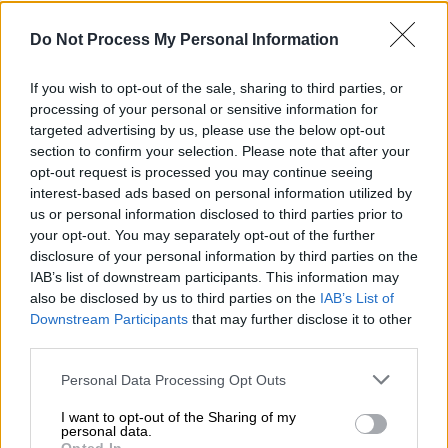
Do Not Process My Personal Information
If you wish to opt-out of the sale, sharing to third parties, or
Αθλητισμός
|
24.01.2024 22:47
processing of your personal or sensitive information for
Αλμέιδα για όλους και για όλα: «Ο
targeted advertising by us, please use the below opt-out
section to confirm your selection. Please note that after your
Ολυμπιακός έπαιρνε σερί
opt-out request is processed you may continue seeing
πρωταθλήματα όταν δεν υπήρχε VAR -
interest-based ads based on personal information utilized by
Δύσκολο τώρα για μεταγραφή»
us or personal information disclosed to third parties prior to
your opt-out. You may separately opt-out of the further
Ο Ματίας Αλμέιδα μίλησε για όλα
disclosure of your personal information by third parties on the
IAB’s list of downstream participants. This information may
also be disclosed by us to third parties on the
IAB’s List of
Downstream Participants
that may further disclose it to other
third parties.
Please note that this website/app uses one or more Google
Personal Data Processing Opt Outs
services and may gather and store information including but
not limited to your visit or usage behaviour. You may click to
I want to opt-out of the Sharing of my
personal data.
grant or deny consent to Google and its third-party tags to