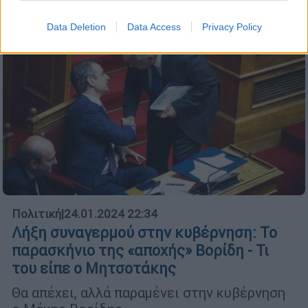
Data Deletion
Data Access
Privacy Policy
Πολιτική
|
24.01.2024 22:34
Λήξη συναγερμού στην κυβέρνηση: Το
παρασκήνιο της «αποχής» Βορίδη - Τι
του είπε ο Μητσοτάκης
Θα απέχει, αλλά παραμένει στην κυβέρνηση