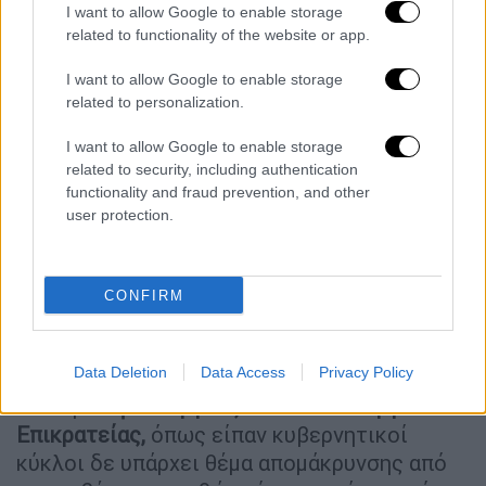
I want to allow Google to enable storage
Εκτός από τον εισηγητή τον κ.
Σκέρτσο,
related to functionality of the website or app.
μίλησαν οι
Σοφία Ζαχαράκη, Κωστής
Χατζηδάκης, Κυριάκος Πιερρακάκης, Όλγα
I want to allow Google to enable storage
Κεφαλογιάννη, Μιχάλης Χρυσοχοΐδης,
related to personalization.
Χρήστος Σταϊκούρας, Γιώργος Γεραπετρίτης,
I want to allow Google to enable storage
Δόμνα Μιχαηλίδου, Νίκη Κεραμέως και
related to security, including authentication
Ειρήνη Αγαπηδάκη.
functionality and fraud prevention, and other
user protection.
Όπως φαίνεται πάντως θα υπάρξει θέμα με
τους υφυπουργούς
Μαρία Κεφάλα και
Μανώλη Κεφαλογιάννη
οι οποίοι έχουν
CONFIRM
εκφράσει αντίθετη άποψη. Και μπορεί ο κ.
Βορίδης
να παραμένει στη θέση του, δεν
Data Deletion
Data Access
Privacy Policy
φαίνεται ωστόσο να ισχύσει το ίδιο με τους
εν λόγω
Υφυπουργούς
. Για τον
υπουργό
Επικρατείας,
όπως είπαν κυβερνητικοί
κύκλοι δε υπάρχει θέμα απομάκρυνσης από