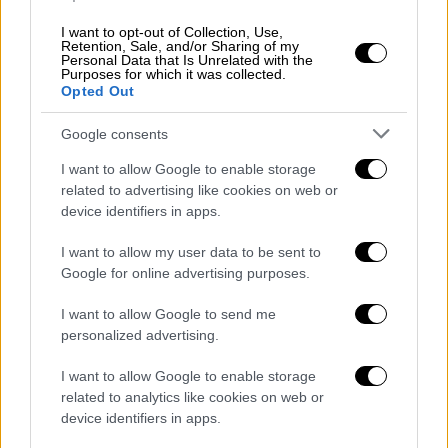
ψηφοφορία» φέρεται να δήλωσε ο κ.
Βορίδης
κατά τη διάρκεια της συνεδρίασης
I want to opt-out of Collection, Use,
Retention, Sale, and/or Sharing of my
του
Υπουργικού Συμβουλίου,
όπως ανέφερε
Personal Data that Is Unrelated with the
στο κεντρικό δελτίο ειδήσεων του
OPEN,
η
Purposes for which it was collected.
Opted Out
δημοσιογράφος,
Σοφία Φασουλάκη.
Google consents
Σε εκείνο το σημείο μάλιστα, τον λόγο πήρε
ο
Κυριάκος Μητσοτάκης
ο οποίος απάντησε
I want to allow Google to enable storage
related to advertising like cookies on web or
στον
Υπουργό
: «Χαίρομαι και που οι
device identifiers in apps.
διαφωνίες εκφράζονται με δομημένο τρόπο.
Δεν θα μπω στα νομικά ζητήματα για το
I want to allow my user data to be sent to
θέμα. Είναι θέμα ισότητας, συμπερίληψης και
Google for online advertising purposes.
ελευθερίων».
I want to allow Google to send me
personalized advertising.
Διαφορετική γραμμή για τους
Υφυπουργούς
I want to allow Google to enable storage
related to analytics like cookies on web or
Οι τόνοι δεν ανέβηκαν στο
Υπουργικό
device identifiers in apps.
Συμβούλιο
και όλοι εκφράστηκαν θετικά.