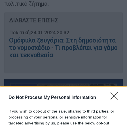
πολιτικό ζήτημα.
ΔΙΑΒΑΣΤΕ ΕΠΙΣΗΣ
Πολιτική
|
24.01.2024 20:32
Ομόφυλα ζευγάρια: Στη δημοσιότητα
το νομοσχέδιο - Τι προβλέπει για γάμο
και τεκνοθεσία
Do Not Process My Personal Information
If you wish to opt-out of the sale, sharing to third parties, or
video
processing of your personal or sensitive information for
targeted advertising by us, please use the below opt-out