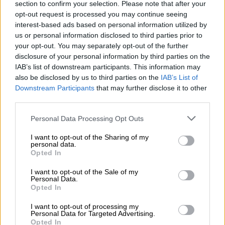
section to confirm your selection. Please note that after your
opt-out request is processed you may continue seeing
interest-based ads based on personal information utilized by
us or personal information disclosed to third parties prior to
Κυβερνητικές πηγές αναφέρουν ότι δεν
your opt-out. You may separately opt-out of the further
disclosure of your personal information by third parties on the
τίθεται θέμα για την παραμονή του στο
IAB’s list of downstream participants. This information may
κυβερνητικό σχήμα καθώς όπως τονίζεται
also be disclosed by us to third parties on the
IAB’s List of
ήταν
ο μόνος Υπουργός που διαφώνησε
από
Downstream Participants
that may further disclose it to other
την αρχή και σήμερα εξέφρασε τη διαφωνία
third parties.
του μιλώντας για 15 λεπτά νομικά και
Please note that this website/app uses one or more Google
Personal Data Processing Opt Outs
πολιτικά.
services and may gather and store information including but
not limited to your visit or usage behaviour. You may click to
I want to opt-out of the Sharing of my
personal data.
«Διαφωνώ επί της αρχής με το νομοσχέδιο
grant or deny consent to Google and its third-party tags to
Opted In
και κατά τη γνώμη μου από το
Σύνταγμα
use your data for below specified purposes in below Google
consent section.
πηγάζει μια έννοια της οικογένειας που δεν
I want to opt-out of the Sale of my
Personal Data.
μπορεί να αλλάξει. Δεν θέλω να
Opted In
δημιουργήσω πολιτικό πρόβλημα στην
I want to opt-out of processing my
κυβέρνηση για αυτό θα απέχω από την
Personal Data for Targeted Advertising.
Opted In