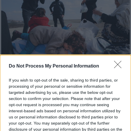
Do Not Process My Personal Information
Ελλάδα
|
21.07.2026 17:08
If you wish to opt-out of the sale, sharing to third parties, or
Ένα άρρωστο παιδί από το νοσοκομείο,
processing of your personal or sensitive information for
στο κρατητήριο: Σοβαρές καταγγελίες
targeted advertising by us, please use the below opt-out
για την εφαρμογή του νέου Συμφώνου
section to confirm your selection. Please note that after your
της ΕΕ για τη Μετανάστευση
opt-out request is processed you may continue seeing
interest-based ads based on personal information utilized by
Όταν ανήλικα παιδιά και έγκυες γυναίκες
us or personal information disclosed to third parties prior to
αντιμετωπίζονται ως εγκληματίες επειδή
your opt-out. You may separately opt-out of the further
«έπεσε το σύστημα», η ανθρώπινη
disclosure of your personal information by third parties on the