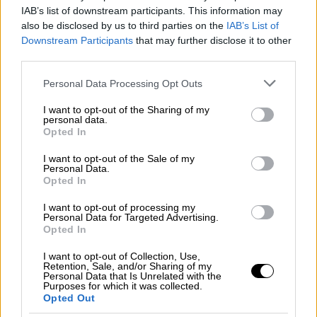
αξιοπρέπεια «δολοφονείται»
IAB’s list of downstream participants. This information may
also be disclosed by us to third parties on the
IAB’s List of
Downstream Participants
that may further disclose it to other
third parties.
Please note that this website/app uses one or more Google
Personal Data Processing Opt Outs
services and may gather and store information including but
not limited to your visit or usage behaviour. You may click to
I want to opt-out of the Sharing of my
personal data.
grant or deny consent to Google and its third-party tags to
Opted In
use your data for below specified purposes in below Google
consent section.
I want to opt-out of the Sale of my
Personal Data.
Opted In
I want to opt-out of processing my
Personal Data for Targeted Advertising.
Opted In
I want to opt-out of Collection, Use,
Retention, Sale, and/or Sharing of my
Κόσμος
|
20.07.2026 21:20
Personal Data that Is Unrelated with the
Purposes for which it was collected.
1 στα 15 εκατομμύρια: Γυναίκα στην
Opted Out
Αυστραλία γέννησε πανομοιότυπα